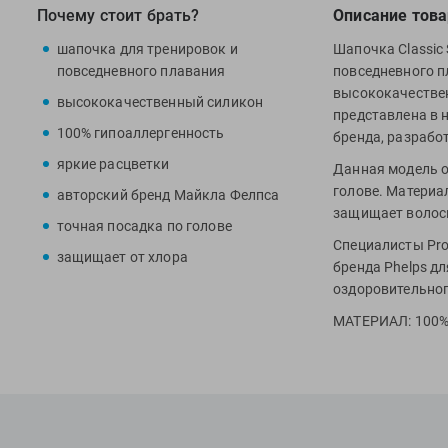
Почему стоит брать?
Описание това
шапочка для тренировок и
Шапочка Classic 
повседневного плавания
повседневного п
высококачестве
высококачественный силикон
представлена в 
100% гипоаллергенность
бренда, разрабо
яркие расцветки
Данная модель о
голове. Материа
авторский бренд Майкла Фелпса
защищает волосы
точная посадка по голове
Специалисты Pros
защищает от хлора
бренда Phelps д
оздоровительног
МАТЕРИАЛ: 100%