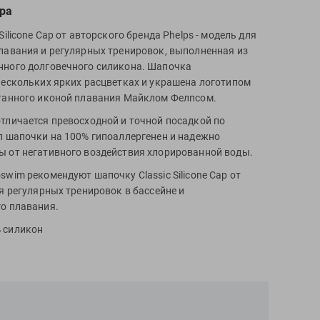
ра
Silicone Cap от авторского бренда Phelps - модель для
лавания и регулярных тренировок, выполненная из
нного долговечного силикона. Шапочка
нескольких ярких расцветках и украшена логотипом
танного иконой плавания Майклом Фелпсом.
тличается превосходной и точной посадкой по
л шапочки на 100% гипоаллергенен и надежно
 от негативного воздействия хлорированной воды.
wim рекомендуют шапочку Classic Silicone Cap от
ля регулярных тренировок в бассейне и
о плавания.
 силикон