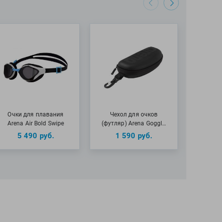
Очки для плавания
Чехол для очков
Очки 
Arena Air Bold Swipe
(футляр) Arena Goggl…
Speedo 
5 490
руб.
1 590
руб.
3