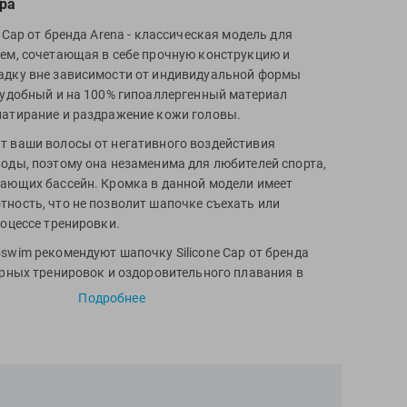
ра
 Cap от бренда Arena - классическая модель для
ем, сочетающая в себе прочную конструкцию и
адку вне зависимости от индивидуальной формы
 удобный и на 100% гипоаллергенный материал
атирание и раздражение кожи головы.
 ваши волосы от негативного воздейстивия
оды, поэтому она незаменима для любителей спорта,
ающих бассейн. Кромка в данной модели имеет
ность, что не позволит шапочке съехать или
роцессе тренировки.
swim рекомендуют шапочку Silicone Cap от бренда
ярных тренировок и оздоровительного плавания в
Подробнее
 силикон, 40% переработанный силикон