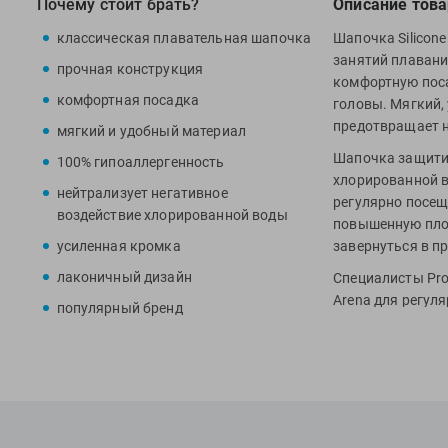
Почему стоит брать?
Описание това
классическая плавательная шапочка
Шапочка Silicone
занятий плавани
прочная конструкция
комфортную пос
комфортная посадка
головы. Мягкий,
предотвращает н
мягкий и удобный материал
Шапочка защитит
100% гипоаллергенность
хлорированной в
нейтрализует негативное
регулярно посещ
воздействие хлорированной воды
повышенную плот
усиленная кромка
завернуться в п
лаконичный дизайн
Специалисты Pro
Arena для регул
популярный бренд
бассейне.
МАТЕРИАЛЫ: 60%