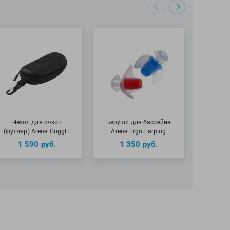
Чехол для очков
Беруши для бассейна
Очки 
(футляр) Arena Goggl…
Arena Ergo Earplug
Arena Ai
1 590
руб.
1 350
руб.
2