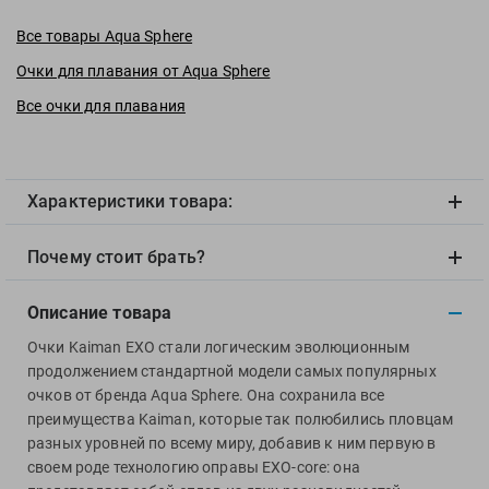
View
Vivobarefoot
Все товары Aqua Sphere
Waboba
Очки для плавания от Aqua Sphere
Winart
Все очки для плавания
Yingfa
ZOGGS
ZONE3
Характеристики товара:
Альфапластик
ВФП
Почему стоит брать?
Журнал "Плавание"
Издательство "Sport"
Описание товара
Издательство "Дивизион"
Очки Kaiman EXO стали логическим эволюционным
продолжением стандартной модели самых популярных
Издательство "Эксмо"
очков от бренда Aqua Sphere. Она сохранила все
Издательство «Swimbook»
преимущества Kaiman, которые так полюбились пловцам
Издательство «Тулома»
разных уровней по всему миру, добавив к ним первую в
Спортивный Элемент
своем роде технологию оправы EXO-core: она