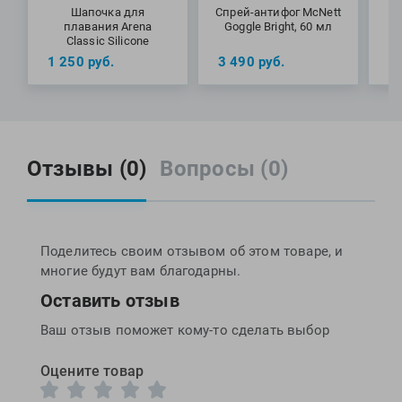
плавания практически в любых условиях освещенности,
Шапочка для
Спрей-антифог McNett
особенно на открытой воде. Очки эффективно снижают
плавания Arena
Goggle Bright, 60 мл
(ф
Classic Silicone
нагрузку на глаза, при этом обеспечивая максимальную
1 250
руб.
3 490
руб.
1
четкость обзора.
Специалисты Proswim рекомендуют очки Kaiman EXO от
бренда Aqua Sphere для регулярных занятий плаванием и
тренировок как в бассейне, так и на открытой воде.
МАТЕРИАЛЫ: линзы – плексисол; оправа - софтерил;
Отзывы (0)
Вопросы (0)
уплотнитель и ремешок – силикон
Поделитесь своим отзывом об этом товаре, и
многие будут вам благодарны.
Оставить отзыв
Ваш отзыв поможет кому-то сделать выбор
Оцените товар