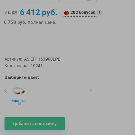
EMDI
Lite Weights
6 412 руб.
Epson
Luvali
202 бонусов
-5%
?
6 750 руб.
полная цена.
Mad Wave
Pavluque
Mako
Polar
Malmsten
Polaroid
Mambobaby
Proswim
Maru
Puma
Артикул:
AS EP1160900LPB
Master-Ski
Rider
Код товара:
10241
McNett
Rip Curl
Выберите цвет:
Medaller
Roxy-Kids
MGB
Sailfish
Michael Phelps
Salomon
коричнев
ый
Mizuno
Saucony
Morevna
SiS
Добавить в корзину
Mosconi
Speedo
Mugiro
Sponser