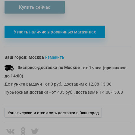
Multipower
Sproots
Купить сейчас
Nike
Strechcordz
Nivea
Streda
Nutrend
Suunto
Узнать наличие в розничных магазинах
Octane Fitness
Swim Training
Oness Sport
Swimovate
Onitsuka Tiger
SWIMROOM
Ваш город:
Москва
изменить
Original FitTools
Tanita
Экспресс-доставка по Москве
- от 1 часа (при заказе
Paterra
Tekmar
до 14:00)
До пункта выдачи
- от 0 руб., доставим к 12.08-13.08
Torres
Курьерская доставка
- от 435 руб., доставим к 14.08-15.08
Triswim
Turbo
TUSA
Узнать сроки и стоимость доставки в Ваш город
TYR
Under Armour