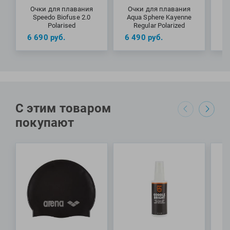
в Италии.
Очки для плавания
Очки для плавания
О
Speedo Biofuse 2.0
Aqua Sphere Kayenne
A
Polarised
Regular Polarized
6 690
руб.
6 490
руб.
6
С этим товаром
покупают
Данная модель очков имеет формат Regular и подходит
как мужчинам, так и женщинам со стандартными
пропорциями лица.
Поляризованные линзы имеют бесценную особенность –
они «отсекают» световые лучи определенных спектров,
фактически подстраиваясь под окружающие условия, в
которых вы плаваете. За счет этого они подходят для