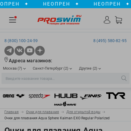
РЕН
✦
НЕОПРЕН
✦
НЕОПРЕН
✦
8 (800) 100-24-59
8 (495) 580-82-95
Адреса магазинов:
Москва (7)
Санкт-Петербург (2)
Другие (2)
2XU
Ergosport
Рижская
Сенная пл./Садовая
, ТЦ «ПИК»
Краснодар
Aqua Lung
Evars
ул. им. Володи Головатого, д. 311
Aqua Sphere
Expand-a-Lung
Войковская/Балтийская
Обводный канал
, ТРК «Лиговъ»
, ТЦ «Метрополис»
Главная
Очки для плавания
Для открытой воды
ТЦ «Галерея», 2 этаж
AquaFeel
Finis
Очки для плавания Aqua Sphere Kaiman EXO Regular Polarized
С 10.00 до 22.00
Славянский бульвар
, ТЦ «Океания»
Телефон магазина: 8 (861) 204-20-01
Aqurun
FOGGIES
Очки для плавания Aqua