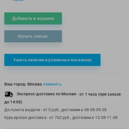
Multipower
Sproots
Nike
Strechcordz
Добавить в корзину
Nivea
Streda
Nutrend
Suunto
Купить сейчас
Octane Fitness
Swim Training
Oness Sport
Swimovate
Onitsuka Tiger
SWIMROOM
Узнать наличие в розничных магазинах
Original FitTools
Tanita
Paterra
Tekmar
Torres
Ваш город:
Москва
изменить
Triswim
Экспресс-доставка по Москве
- от 1 часа (при заказе
Turbo
до 14:00)
TUSA
До пункта выдачи
- от 0 руб., доставим к 08.08-09.08
TYR
Курьерская доставка
- от 762 руб., доставим к 10.08-11.08
Under Armour