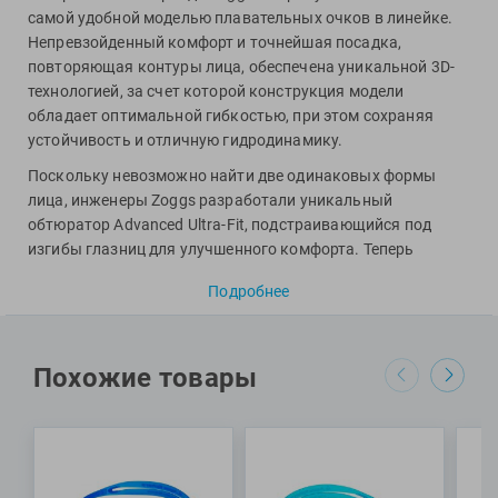
Фитосила
самой удобной моделью плавательных очков в линейке.
Непревзойденный комфорт и точнейшая посадка,
повторяющая контуры лица, обеспечена уникальной 3D-
технологией, за счет которой конструкция модели
обладает оптимальной гибкостью, при этом сохраняя
устойчивость и отличную гидродинамику.
Поскольку невозможно найти две одинаковых формы
лица, инженеры Zoggs разработали уникальный
обтюратор Advanced Ultra-Fit, подстраивающийся под
изгибы глазниц для улучшенного комфорта. Теперь
данная модель представлена в двух вариациях размера:
Подробнее
стандартном и компактном, который оптимально
подойдет подросткам и девушкам, а также всем
спортсменам с узкими пропорциями лица.
Похожие товары