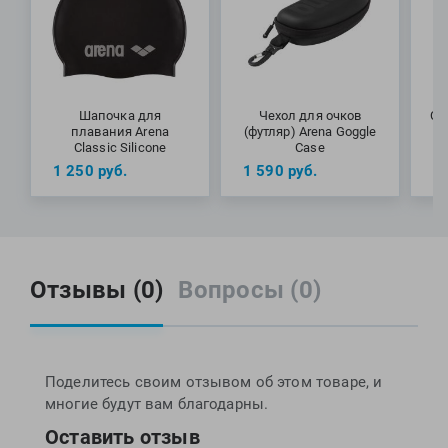
удобный мешок для хранения и транспортировки.
Специалисты Proswim рекомендуют очки Predator Flex
Polarized Ultra от бренда Zoggs для участия в
соревнованиях на открытой воде, а также для регулярных
Шапочка для
Чехол для очков
Сп
тренировок.
плавания Arena
(футляр) Arena Goggle
G
Classic Silicone
Case
МАТЕРИАЛЫ: линзы - пропионат целлюлозы, оправа -
1 250
руб.
1 590
руб.
3
термопластичный эластомер, уплотнитель и ремешок -
силикон
Отзывы (0)
Вопросы (0)
Поделитесь своим отзывом об этом товаре, и
многие будут вам благодарны.
Оставить отзыв