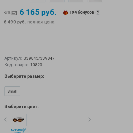
EMDI
Lite Weights
6 165 руб.
Epson
Luvali
194 бонусов
-5%
?
6 490 руб.
полная цена.
Mad Wave
Pavluque
Mako
Polar
Malmsten
Polaroid
Mambobaby
Proswim
Maru
Puma
Артикул:
339845/339847
Master-Ski
Rider
Код товара:
10820
McNett
Rip Curl
Выберите размер:
Medaller
Roxy-Kids
MGB
Sailfish
Small
Michael Phelps
Salomon
Mizuno
Saucony
Выберите цвет:
Morevna
SiS
Mosconi
Speedo
красный/
Mugiro
Sponser
черный