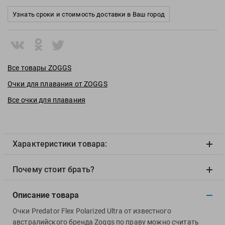
View
Узнать сроки и стоимость доставки в Ваш город
Vivobarefoot
Waboba
Winart
Yingfa
Все товары ZOGGS
ZOGGS
Очки для плавания от ZOGGS
ZONE3
Все очки для плавания
Альфапластик
ВФП
Журнал "Плавание"
Издательство "Sport"
Характеристики товара:
Издательство "Дивизион"
Почему стоит брать?
Издательство "Эксмо"
Издательство «Swimbook»
Описание товара
Издательство «Тулома»
Очки Predator Flex Polarized Ultra от известного
Спортивный Элемент
австралийского бренда Zoggs по праву можно считать