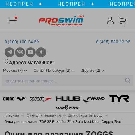
ЕОПРЕН
✦
НЕОПРЕН
✦
НЕОПРЕН
8 (800) 100-24-59
8 (495) 580-82-95
Адреса магазинов:
Москва (7)
Санкт-Петербург (2)
Другие (2)
2XU
Ergosport
Рижская
Сенная пл./Садовая
, ТЦ «ПИК»
Краснодар
Aqua Lung
Evars
ул. им. Володи Головатого, д. 311
Aqua Sphere
Expand-a-Lung
Войковская/Балтийская
Обводный канал
, ТРК «Лиговъ»
, ТЦ «Метрополис»
Главная
Очки для плавания
Для открытой воды
ТЦ «Галерея», 2 этаж
AquaFeel
Finis
Очки для плавания ZOGGS Predator Flex Polarized Ultra, Copper/Red
С 10.00 до 22.00
Славянский бульвар
, ТЦ «Океания»
Телефон магазина: 8 (861) 204-20-01
Aqurun
FOGGIES
Очки для плавания ZOGGS