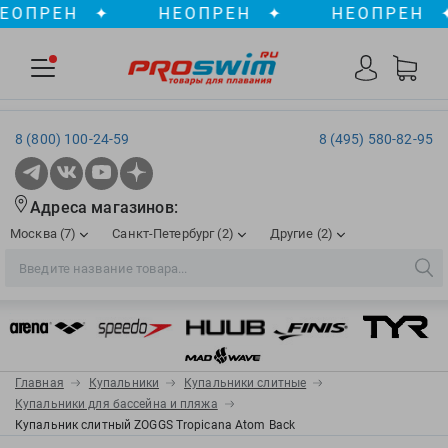
ПРЕН
✦
НЕОПРЕН
✦
НЕОПРЕН
✦
8 (800) 100-24-59
8 (495) 580-82-95
Адреса магазинов:
Москва (7)
Санкт-Петербург (2)
Другие (2)
2XU
Ergosport
Рижская
Сенная пл./Садовая
, ТЦ «ПИК»
Краснодар
Aqua Lung
Evars
ул. им. Володи Головатого, д. 311
Aqua Sphere
Expand-a-Lung
Войковская/Балтийская
Обводный канал
, ТРК «Лиговъ»
, ТЦ «Метрополис»
Главная
Купальники
Купальники слитные
ТЦ «Галерея», 2 этаж
AquaFeel
Finis
Купальники для бассейна и пляжа
С 10.00 до 22.00
Славянский бульвар
, ТЦ «Океания»
Купальник слитный ZOGGS Tropicana Atom Back
Телефон магазина: 8 (861) 204-20-01
Aqurun
FOGGIES