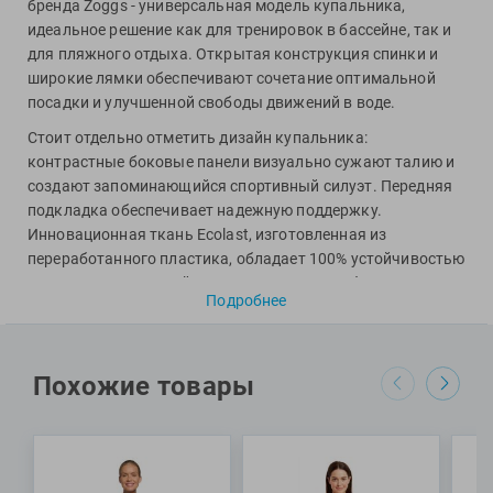
Фитосила
бренда Zoggs - универсальная модель купальника,
идеальное решение как для тренировок в бассейне, так и
для пляжного отдыха. Открытая конструкция спинки и
широкие лямки обеспечивают сочетание оптимальной
посадки и улучшенной свободы движений в воде.
Стоит отдельно отметить дизайн купальника:
контрастные боковые панели визуально сужают талию и
создают запоминающийся спортивный силуэт. Передняя
подкладка обеспечивает надежную поддержку.
Инновационная ткань Ecolast, изготовленная из
переработанного пластика, обладает 100% устойчивостью
к негативному воздействию хлора и ультрафиолета, за
Подробнее
счет чего купальник не выцветает и не деформируется
даже после весьма продолжительного использования.
Модель имеет высокий вырез бедра.
Похожие товары
Специалисты Proswim рекомендуют купальник Tropicana
Atom Back от бренда Zoggs для тренировок в бассейне и
пляжного отдыха.
МАТЕРИАЛЫ: 82% переработанный полиэстер, 18%