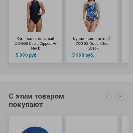
эластан
Купальник слитный
Купальник слитный
К
ZOGGS Cable Zipped Hi
ZOGGS Ocean Geo
Sp
Neck
Flyback
5 990
руб.
5 990
руб.
5
С этим товаром
покупают