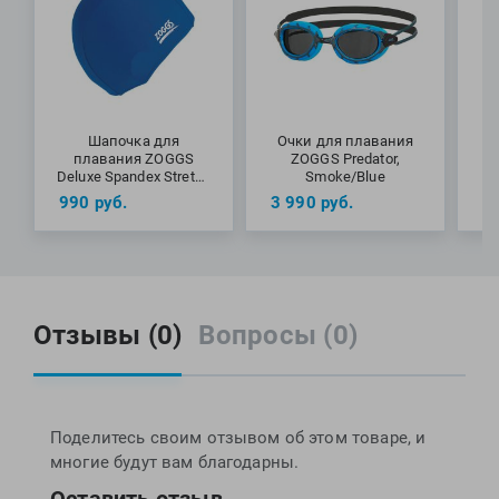
Шапочка для
Очки для плавания
плавания ZOGGS
ZOGGS Predator,
Deluxe Spandex Stretch
Smoke/Blue
Cap
990
руб.
3 990
руб.
1
Отзывы (0)
Вопросы (0)
Поделитесь своим отзывом об этом товаре, и
многие будут вам благодарны.
Оставить отзыв