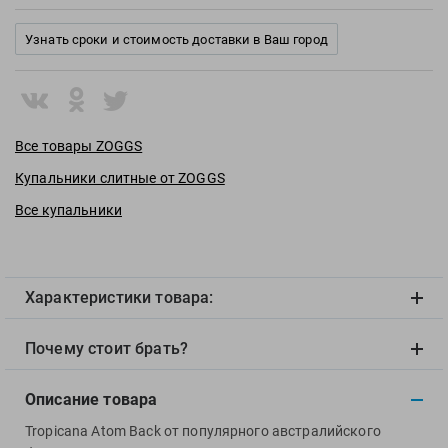
View
Vivobarefoot
Узнать сроки и стоимость доставки в Ваш город
Waboba
Winart
Yingfa
ZOGGS
Все товары ZOGGS
ZONE3
Купальники слитные от ZOGGS
Альфапластик
Все купальники
ВФП
Журнал "Плавание"
Издательство "Sport"
Характеристики товара:
Издательство "Дивизион"
Издательство "Эксмо"
Почему стоит брать?
Издательство «Swimbook»
Издательство «Тулома»
Описание товара
Спортивный Элемент
Tropicana Atom Back от популярного австралийского