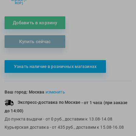
ROP)
Multipower
Sproots
Nike
Strechcordz
Добавить в корзину
Nivea
Streda
Nutrend
Suunto
Octane Fitness
Swim Training
Купить сейчас
Oness Sport
Swimovate
Onitsuka Tiger
SWIMROOM
Original FitTools
Tanita
Узнать наличие в розничных магазинах
Paterra
Tekmar
Torres
Ваш город:
Москва
изменить
Triswim
Экспресс-доставка по Москве
- от 1 часа (при заказе
Turbo
до 14:00)
TUSA
До пункта выдачи
- от 0 руб., доставим к 13.08-14.08
TYR
Курьерская доставка
- от 435 руб., доставим к 15.08-16.08
Under Armour