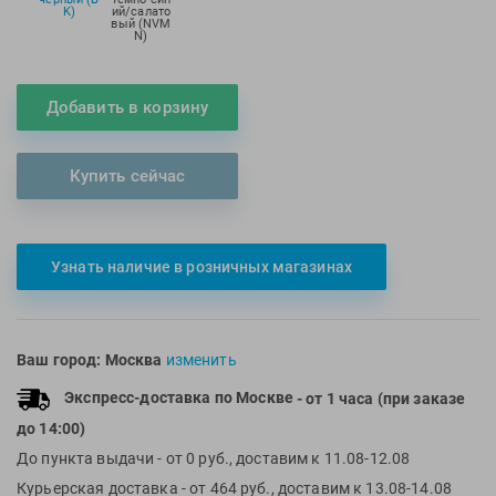
K)
ий/салато
Multipower
Sproots
вый (NVM
N)
Nike
Strechcordz
Nivea
Streda
Добавить в корзину
Nutrend
Suunto
Octane Fitness
Swim Training
Купить сейчас
Oness Sport
Swimovate
Onitsuka Tiger
SWIMROOM
Original FitTools
Tanita
Узнать наличие в розничных магазинах
Paterra
Tekmar
Torres
Triswim
Ваш город:
Москва
изменить
Turbo
Экспресс-доставка по Москве
- от 1 часа (при заказе
TUSA
до 14:00)
TYR
До пункта выдачи
- от 0 руб., доставим к 11.08-12.08
Under Armour
Курьерская доставка
- от 464 руб., доставим к 13.08-14.08