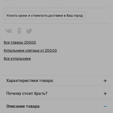
View
Vivobarefoot
Waboba
Узнать сроки и стоимость доставки в Ваш город
Winart
Yingfa
ZOGGS
Все товары ZOGGS
ZONE3
Купальники слитные от ZOGGS
Альфапластик
ВФП
Все купальники
Журнал "Плавание"
Издательство "Sport"
Издательство "Дивизион"
Характеристики товара:
Издательство "Эксмо"
Издательство «Swimbook»
Почему стоит брать?
Издательство «Тулома»
Описание товара
Спортивный Элемент