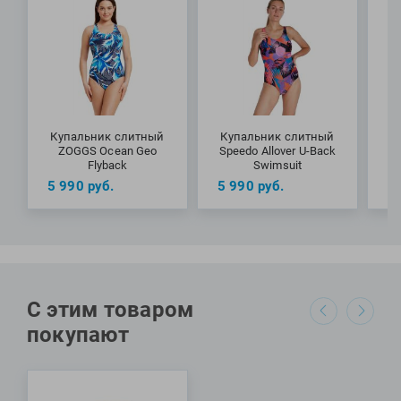
продолжительного времени. Также материал устойчив к
воздействию солнцезащитного крема, масел, пота и
ультрафиолетовых лучей.
Специалисты Proswim рекомендуют слитный купальник
Cable Zipped Hi Neck от бренда ZOGGS пловчихам для
регулярных тренировок в бассейне и на открытой воде.
Купальник слитный
Купальник слитный
К
МАТЕРИАЛЫ: 78% ткань ECONYL, 22% лайкра XTRA LIFE
ZOGGS Ocean Geo
Speedo Allover U-Back
A
Flyback
Swimsuit
5 990
руб.
5 990
руб.
5
С этим товаром
покупают