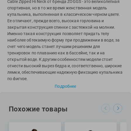
Фитосила
Cable Zipped Hi Neck от бренда ZOGGS - это великолепная
спортивная, но в то же время женственная модель
купальника, выполненная в классическом черном цвете.
Ее отличают, прежде всего, высокая горловина и
закрытая конструкция спинки с застежкой на молнии.
Именно такая конструкция позволяет придать телу
наиболее обтекаемую форму при продвижении в воде, за
счет чего модель станет лучшим решением для
тренировок по плаванию как в бассейне, так и на
открытой воде. К другим особенностям модели стоит
отнести высокий вырез бедра и, соответственно, широкие
лямки, обеспечивающие надежную фиксацию купальника
по фигуре.
Подробнее
Ткань ECOLAST, из которой выполнена данная модель,
изготовлена ​​из переработанных морских пластиковых
отходов. После сборки, очистки и переработки пластик
скручивается в волокна Econyl. Именно за счет
Похожие товары
использования подобной технологии материал ECOLAST
обладает очень высокой устойчивостью к хлору, быстро
сохнет и сохраняет яркость цветов в течение