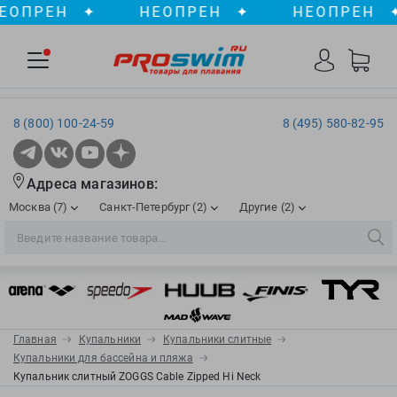
ПРЕН
✦
НЕОПРЕН
✦
НЕОПРЕН
✦
8 (800) 100-24-59
8 (495) 580-82-95
Адреса магазинов:
Москва (7)
Санкт-Петербург (2)
Другие (2)
2XU
Ergosport
Рижская
Сенная пл./Садовая
, ТЦ «ПИК»
Краснодар
Aqua Lung
Evars
ул. им. Володи Головатого, д. 311
Aqua Sphere
Expand-a-Lung
Войковская/Балтийская
Обводный канал
, ТРК «Лиговъ»
, ТЦ «Метрополис»
Главная
Купальники
Купальники слитные
ТЦ «Галерея», 2 этаж
AquaFeel
Finis
Купальники для бассейна и пляжа
С 10.00 до 22.00
Славянский бульвар
, ТЦ «Океания»
Купальник слитный ZOGGS Cable Zipped Hi Neck
Телефон магазина: 8 (861) 204-20-01
Aqurun
FOGGIES