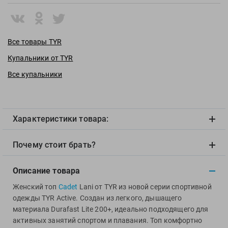
View
Vivobarefoot
Waboba
Все товары TYR
Winart
Купальники от TYR
Yingfa
ZOGGS
Все купальники
ZONE3
Альфапластик
ВФП
Характеристики товара:
Журнал "Плавание"
Почему стоит брать?
Издательство "Sport"
Издательство "Дивизион"
Описание товара
Издательство "Эксмо"
Женский топ
Cadet
Lani от TYR из новой серии спортивной
Издательство «Swimbook»
одежды TYR Active. Создан из легкого, дышащего
Издательство «Тулома»
материала Durafast Lite 200+, идеально подходящего для
Спортивный Элемент
активных занятий спортом и плавания. Топ комфортно