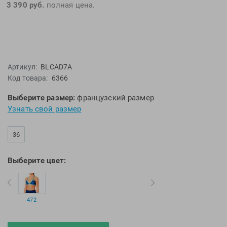
3 390 руб.
полная цена.
EMDI
Lite Weights
Epson
Luvali
Mad Wave
Pavluque
Mako
Polar
Артикул:
BLCAD7A
Malmsten
Polaroid
Код товара:
6366
Mambobaby
Proswim
Maru
Puma
Выберите размер:
французский размер
Узнать свой размер
Master-Ski
Rider
McNett
Rip Curl
36
Medaller
Roxy-Kids
MGB
Sailfish
Выберите цвет:
Michael Phelps
Salomon
Mizuno
Saucony
Morevna
SiS
472
Mosconi
Speedo
Mugiro
Sponser