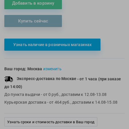
Добавить в корзину
Multipower
Sproots
Nike
Strechcordz
Купить сейчас
Nivea
Streda
Nutrend
Suunto
Octane Fitness
Swim Training
Узнать наличие в розничных магазинах
Oness Sport
Swimovate
Onitsuka Tiger
SWIMROOM
Original FitTools
Tanita
Ваш город:
Москва
изменить
Paterra
Tekmar
Экспресс-доставка по Москве
- от 1 часа (при заказе
Torres
до 14:00)
Triswim
До пункта выдачи
- от 0 руб., доставим к 12.08-13.08
Turbo
Курьерская доставка
- от 464 руб., доставим к 14.08-15.08
TUSA
TYR
Узнать сроки и стоимость доставки в Ваш город
Under Armour