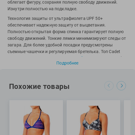
Фитосила
облегает фигуру, сохраняя полную свободу движений.
Изнутри полностью на подкладке.
Технология защиты от ультрафиолета UPF 50+
обеспечивает надежную защиту от выцветания.
Полностью открытая форма спинка гарантирует полную
свободу движений. Тонкие лямки минимизируют следы от
загара. Для более удобной посадки предусмотрены
съемные чашечки и регулируемая бретелька. Топ Cadet
отлично сочетается с
плавками
и
тайтсами
из серии Cadet,
Подробнее
что позволит вам создать идеальный комплект для пляжа
и активного отдыха.
Специалисты Proswim рекомендуют топ Cadet Lani от TYR
Похожие товары
всем девушкам для активных занятий спортом как в воде,
так и на открытом воздухе.
МАТЕРИАЛ: 88% полиэстер, 12% спандекс