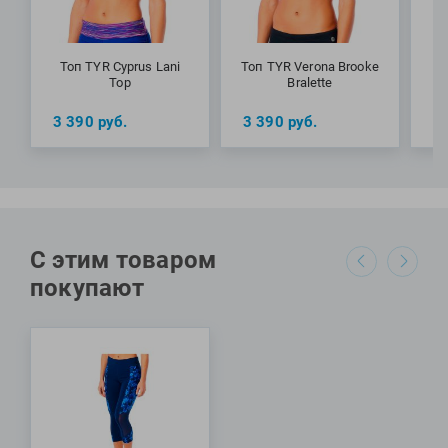
Топ TYR Cyprus Lani
Топ TYR Verona Brooke
Top
Bralette
3 390
руб.
3 390
руб.
3
С этим товаром
покупают