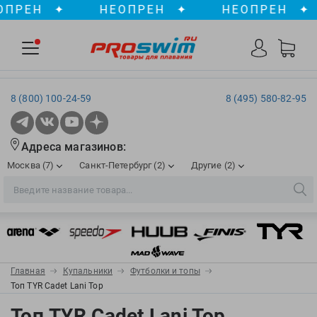
ЕН
✦
НЕОПРЕН
✦
НЕОПРЕН
✦
8 (800) 100-24-59
8 (495) 580-82-95
Адреса магазинов:
Москва (7)
Санкт-Петербург (2)
Другие (2)
2XU
Ergosport
Рижская
Сенная пл./Садовая
, ТЦ «ПИК»
Краснодар
Aqua Lung
Evars
ул. им. Володи Головатого, д. 311
Aqua Sphere
Expand-a-Lung
Войковская/Балтийская
Обводный канал
, ТРК «Лиговъ»
, ТЦ «Метрополис»
Главная
Купальники
Футболки и топы
ТЦ «Галерея», 2 этаж
AquaFeel
Finis
Топ TYR Cadet Lani Top
С 10.00 до 22.00
Славянский бульвар
, ТЦ «Океания»
Телефон магазина: 8 (861) 204-20-01
Aqurun
FOGGIES
Топ TYR Cadet Lani Top