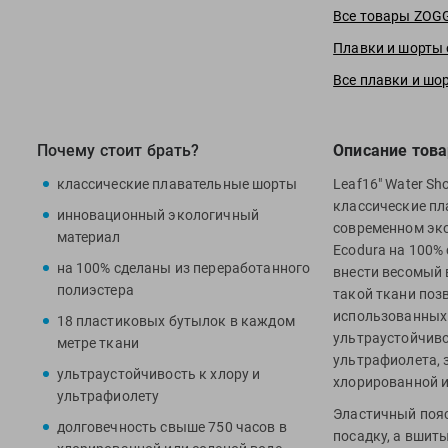
Все товары ZOG
Плавки и шорты
Все плавки и шо
Почему стоит брать?
Описание това
классические плавательные шорты
Leaf16" Water Sh
классические пл
инновационный экологичный
современном эк
материал
Ecodura на 100%
на 100% сделаны из переработанного
внести весомый 
полиэстера
такой ткани поз
использованных 
18 пластиковых бутылок в каждом
ультраустойчиво
метре ткани
ультрафиолета, 
ультраустойчивость к хлору и
хлорированной и
ультрафиолету
Эластичный пояс
долговечность свыше 750 часов в
посадку, а вшит