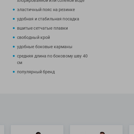
хлорированной или соленой воде
уверенность в в
эластичный пояс на резинке
боковыми карман
составляет 40 см
удобная и стабильная посадка
Специалисты Pro
вшитые сетчатые плавки
Water Shorts от 
свободный крой
оздоровительног
удобные боковые карманы
МАТЕРИАЛ: 100%
средняя длина по боковому шву 40
см
популярный бренд