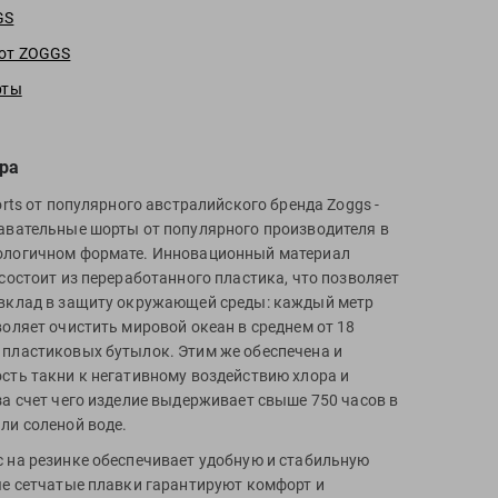
GS
 от ZOGGS
рты
ра
orts от популярного австралийского бренда Zoggs -
авательные шорты от популярного производителя в
ологичном формате. Инновационный материал
 состоит из переработанного пластика, что позволяет
вклад в защиту окружающей среды: каждый метр
воляет очистить мировой океан в среднем от 18
пластиковых бутылок. Этим же обеспечена и
сть такни к негативному воздействию хлора и
за счет чего изделие выдерживает свыше 750 часов в
ли соленой воде.
 на резинке обеспечивает удобную и стабильную
ые сетчатые плавки гарантируют комфорт и