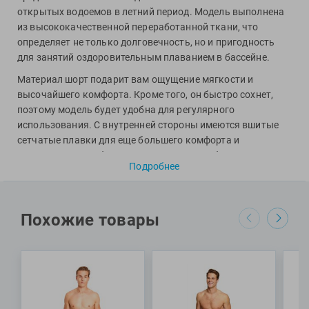
Фитосила
открытых водоемов в летний период. Модель выполнена
из высококачественной переработанной ткани, что
определяет не только долговечность, но и пригодность
для занятий оздоровительным плаванием в бассейне.
Материал шорт подарит вам ощущение мягкости и
высочайшего комфорта. Кроме того, он быстро сохнет,
поэтому модель будет удобна для регулярного
использования. С внутренней стороны имеются вшитые
сетчатые плавки для еще большего комфорта и
надежности, а по бокам расположены удобные карманы.
Подробнее
Шнурок в области пояса позволит вам осуществить
точную подстройку размера в соответствие с
индивидуальными предпочтениями. Средняя длина
изделия по боковому шву составляет 36,5 см.
Похожие товары
Специалисты Proswim рекомендуют плавательные шорты
Bywayx от бренда Arena для пляжного отдыха и
оздоровительного плавания в бассейне.
МАТЕРИАЛ: 100% полиамид