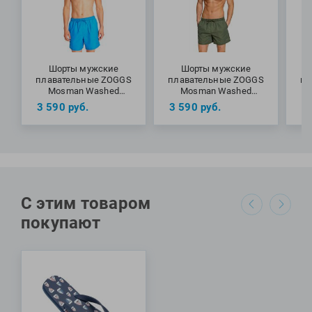
Шорты мужские
Шорты мужские
плавательные ZOGGS
плавательные ZOGGS
пл
Mosman Washed
Mosman Washed
M
Shorts 16 Blue
Shorts 16 Khaki
3 590
руб.
3 590
руб.
3
С этим товаром
покупают