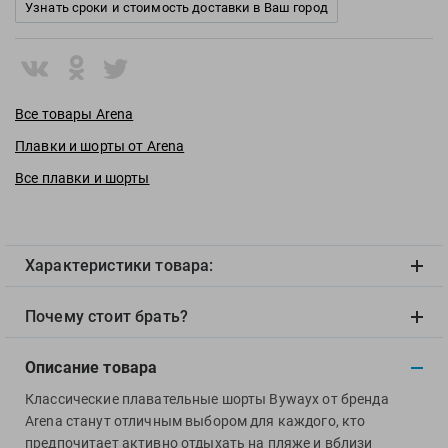
View
Узнать сроки и стоимость доставки в Ваш город
Vivobarefoot
Waboba
Winart
Все товары Arena
Yingfa
ZOGGS
Плавки и шорты от Arena
ZONE3
Все плавки и шорты
Альфапластик
ВФП
Журнал "Плавание"
Характеристики товара:
Издательство "Sport"
Издательство "Дивизион"
Почему стоит брать?
Издательство "Эксмо"
Описание товара
Издательство «Swimbook»
Издательство «Тулома»
Классические плавательные шорты Bywayx от бренда
Arena станут отличным выбором для каждого, кто
Спортивный Элемент
предпочитает активно отдыхать на пляже и вблизи