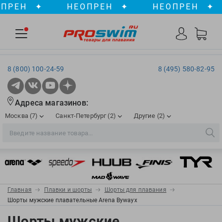
ЕН
✦
НЕОПРЕН
✦
НЕОПРЕН
✦
8 (800) 100-24-59
8 (495) 580-82-95
Адреса магазинов:
Москва (7)
Санкт-Петербург (2)
Другие (2)
2XU
Ergosport
Рижская
Сенная пл./Садовая
, ТЦ «ПИК»
Краснодар
Aqua Lung
Evars
ул. им. Володи Головатого, д. 311
Aqua Sphere
Expand-a-Lung
Войковская/Балтийская
Обводный канал
, ТРК «Лиговъ»
, ТЦ «Метрополис»
Главная
Плавки и шорты
Шорты для плавания
ТЦ «Галерея», 2 этаж
AquaFeel
Finis
Шорты мужские плавательные Arena Bywayx
С 10.00 до 22.00
Славянский бульвар
, ТЦ «Океания»
Телефон магазина: 8 (861) 204-20-01
Aqurun
FOGGIES
Шорты мужские