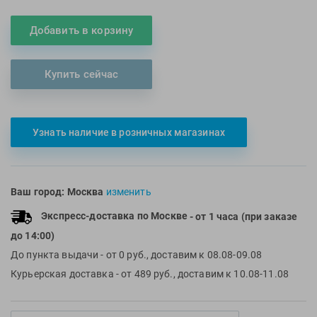
Multipower
Sproots
Добавить в корзину
Nike
Strechcordz
Nivea
Streda
Купить сейчас
Nutrend
Suunto
Octane Fitness
Swim Training
Oness Sport
Swimovate
Узнать наличие в розничных магазинах
Onitsuka Tiger
SWIMROOM
Original FitTools
Tanita
Paterra
Tekmar
Ваш город:
Москва
изменить
Torres
Экспресс-доставка по Москве
- от 1 часа (при заказе
Triswim
до 14:00)
Turbo
До пункта выдачи
- от 0 руб., доставим к 08.08-09.08
TUSA
Курьерская доставка
- от 489 руб., доставим к 10.08-11.08
TYR
Under Armour