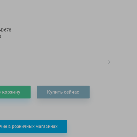
ZOGGS
ZONE3
Альфапластик
6D678
ВФП
9
Журнал "Плавание"
Издательство "Sport"
:
Издательство "Дивизион"
Издательство "Эксмо"
Издательство «Swimbook»
Издательство «Тулома»
Спортивный Элемент
в корзину
Купить сейчас
Фитосила
чие в розничных магазинах