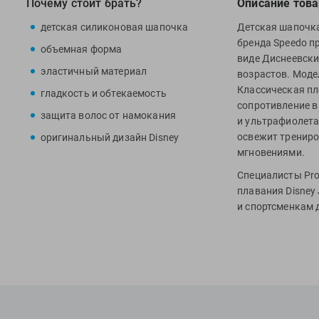
Почему стоит брать?
Описание това
детская силиконовая шапочка
Детская шапочка 
бренда Speedo п
объемная форма
виде Диснеевски
эластичный материал
возрастов. Моде
Классическая пл
гладкость и обтекаемость
сопротивление в
защита волос от намокания
и ультрафиолета.
освежит трениро
оригинальный дизайн Disney
мгновениями.
Специалисты Pro
плавания Disney 
и спортсменкам 
МАТЕРИАЛ: 100%