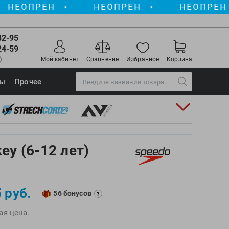
РЕН
НЕОПРЕН
НЕОПРЕН
✦
✦
✦
82-95
24-59
)
Мой кабинет
Сравнение
Избранное
Корзина
Torres
ры
Прочее
Triswim
Turbo
TUSA
TYR
ey (6-12 лет)
Under Armour
View
)
Vivobarefoot
 руб.
56 бонусов
Waboba
?
Winart
ая цена.
Yingfa