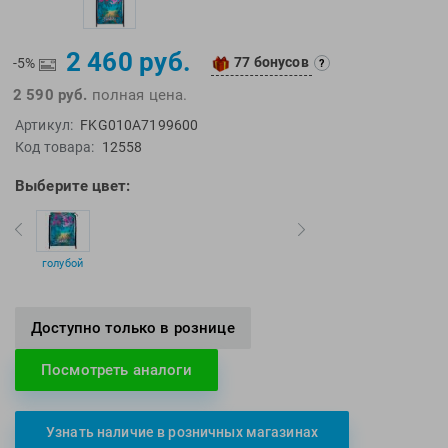
EMDI
Lite Weights
Epson
Luvali
2 460 руб.
77 бонусов
-5%
?
Mad Wave
Pavluque
2 590 руб.
полная цена.
Mako
Polar
Артикул:
FKG010A7199600
Malmsten
Polaroid
Код товара:
12558
Mambobaby
Proswim
Выберите цвет:
Maru
Puma
Master-Ski
Rider
McNett
Rip Curl
голубой
Medaller
Roxy-Kids
MGB
Sailfish
Доступно только в рознице
Michael Phelps
Salomon
Mizuno
Saucony
Посмотреть аналоги
Morevna
SiS
Mosconi
Speedo
Узнать наличие в розничных магазинах
Mugiro
Sponser