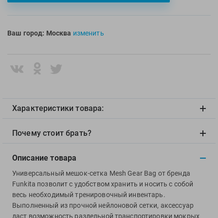
Multipower
Sproots
Nike
Strechcordz
Ваш город:
Москва
изменить
Nivea
Streda
Nutrend
Suunto
Octane Fitness
Swim Training
Oness Sport
Swimovate
Onitsuka Tiger
SWIMROOM
Original FitTools
Tanita
Характеристики товара:
Paterra
Tekmar
Почему стоит брать?
Torres
Triswim
Описание товара
Turbo
Универсальный мешок-сетка Mesh Gear Bag от бренда
TUSA
Funkita позволит с удобством хранить и носить с собой
TYR
весь необходимый тренировочный инвентарь.
Выполненный из прочной нейлоновой сетки, аксессуар
Under Armour
даст возможность раздельной транспортировки мокрых