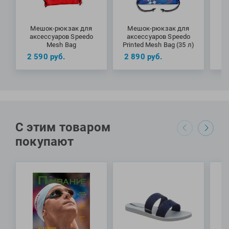
Фитосила
Мешок-рюкзак для
Мешок-рюкзак для
М
аксессуаров Speedo
аксессуаров Speedo
ак
Mesh Bag
Printed Mesh Bag (35 л)
2 590
руб.
2 890
руб.
2
С этим товаром
покупают