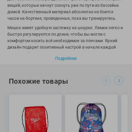
View
вещей, которые начнут сохнуть уже по пути из бассейна
Vivobarefoot
домой. Качественный материал абсолютно не боится
Waboba
часов на бортике, проведенных, пока вы тренируетесь.
Winart
Мешок имеет удобную застежку на шнурке. Лямки легко и
быстро регулируются по длине, чтобы вы могли с
Yingfa
комфортом носить всё необходимое за плечами. Яркий
ZOGGS
дизайн подарит позитивный настрой в начале каждой
ZONE3
следующей тренировки.
Подробнее
Альфапластик
Специалисты Proswim рекомендуют мешок-сетку Mesh
ВФП
Gear Bag от бренда Funkita для хранения и
Журнал "Плавание"
транспортировки тренировочного инвентаря.
Похожие товары
Издательство "Sport"
МАТЕРИАЛ: 100% нейлон
Издательство "Дивизион"
РАЗМЕРЫ: 65 х 49 см
Издательство "Эксмо"
Издательство «Swimbook»
Издательство «Тулома»
Спортивный Элемент