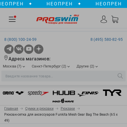
ПРЕН
✦
НЕОПРЕН
✦
НЕОПРЕН
✦
8 (800) 100-24-59
8 (495) 580-82-95
Адреса магазинов:
Москва (7)
Санкт-Петербург (2)
Другие (2)
2XU
Ergosport
Рижская
Сенная пл./Садовая
, ТЦ «ПИК»
Краснодар
Aqua Lung
Evars
ул. им. Володи Головатого, д. 311
Aqua Sphere
Expand-a-Lung
Войковская/Балтийская
Обводный канал
, ТРК «Лиговъ»
, ТЦ «Метрополис»
Главная
Сумки и рюкзаки
Рюкзаки
ТЦ «Галерея», 2 этаж
AquaFeel
Finis
Рюкзак-сетка для аксессуаров Funkita Mesh Gear Bag The Beach (65 х
С 10.00 до 22.00
Славянский бульвар
, ТЦ «Океания»
49)
Телефон магазина: 8 (861) 204-20-01
Aqurun
FOGGIES