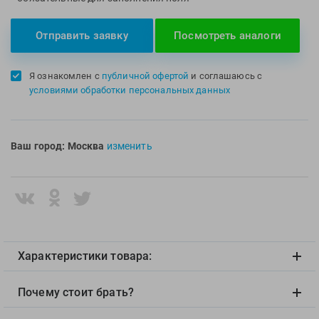
Multipower
Sproots
Nike
Strechcordz
Отправить заявку
Посмотреть аналоги
Nivea
Streda
Nutrend
Suunto
Я ознакомлен с
публичной офертой
и соглашаюсь с
условиями обработки персональных данных
Octane Fitness
Swim Training
Oness Sport
Swimovate
Onitsuka Tiger
SWIMROOM
Ваш город:
Москва
изменить
Original FitTools
Tanita
Paterra
Tekmar
Torres
Triswim
Turbo
Характеристики товара:
TUSA
TYR
Почему стоит брать?
Under Armour