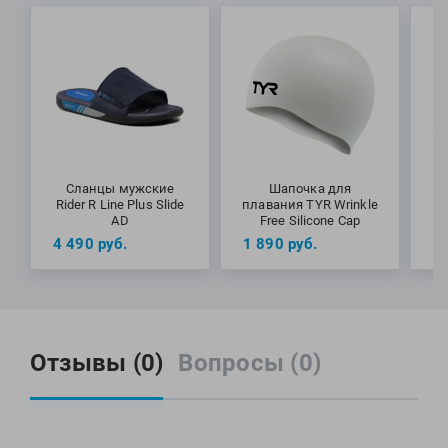
Сланцы мужские
Шапочка для
Rider R Line Plus Slide
плавания TYR Wrinkle
п
AD
Free Silicone Cap
4 490
руб.
1 890
руб.
1
Отзывы (0)
Вопросы (0)