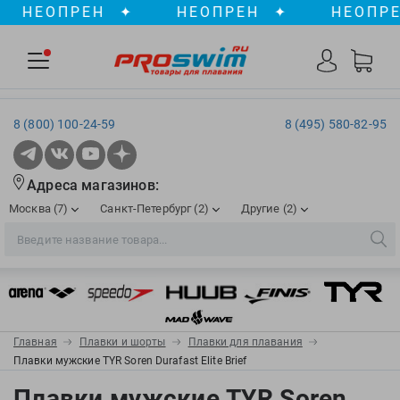
НЕОПРЕН
✦
НЕОПРЕН
✦
НЕОПРЕН
8 (800) 100-24-59
8 (495) 580-82-95
Адреса магазинов:
Москва (7)
Санкт-Петербург (2)
Другие (2)
2XU
Ergosport
Рижская
Сенная пл./Садовая
, ТЦ «ПИК»
Краснодар
Aqua Lung
Evars
ул. им. Володи Головатого, д. 311
Aqua Sphere
Expand-a-Lung
Войковская/Балтийская
Обводный канал
, ТРК «Лиговъ»
, ТЦ «Метрополис»
Главная
Плавки и шорты
Плавки для плавания
ТЦ «Галерея», 2 этаж
AquaFeel
Finis
Плавки мужские TYR Soren Durafast Elite Brief
С 10.00 до 22.00
Славянский бульвар
, ТЦ «Океания»
Телефон магазина: 8 (861) 204-20-01
Aqurun
FOGGIES
Плавки мужские TYR Soren