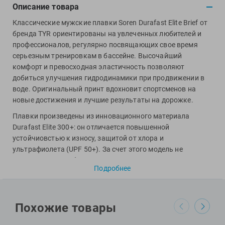
View
Описание товара
Vivobarefoot
Классические мужские плавки Soren Durafast Elite Brief от
Waboba
бренда TYR ориентированы на увлеченных любителей и
Winart
профессионалов, регулярно посвящающих свое время
серьезным тренировкам в бассейне. Высочайший
Yingfa
комфорт и превосходная эластичность позволяют
ZOGGS
добиться улучшения гидродинамики при продвижении в
ZONE3
воде. Оригинальный принт вдохновит спортсменов на
новые достижения и лучшие результаты на дорожке.
Альфапластик
ВФП
Плавки произведены из инновационного материала
Durafast Elite 300+: он отличается повышенной
Журнал "Плавание"
устойчиовстью к износу, защитой от хлора и
Издательство "Sport"
ультрафиолета (UPF 50+). За счет этого модель не
Издательство "Дивизион"
выцветает и не деформируется после множество часов
Подробнее
Издательство "Эксмо"
эксплуатации в воде. Также модель предусматривает
специальную противобактериальную подкладку. В
Издательство «Swimbook»
области пояса имеется шнурок для максимально точной
Издательство «Тулома»
подстройки размера.
Похожие товары
Спортивный Элемент
Специалисты Proswim рекомендуют плавки Soren Durafast