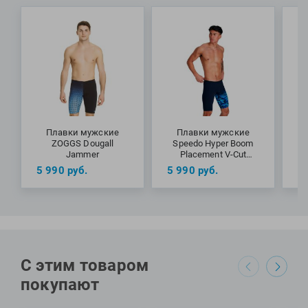
Фитосила
Elite Brief от бренда TYR любителям и профессионалам для
регулярных тренировок в бассейне и на открытой воде.
МАТЕРИАЛЫ: 94% полиэстер, 6% спандекс
Плавки мужские
Плавки мужские
ZOGGS Dougall
Speedo Hyper Boom
Z
Jammer
Placement V-Cut
Jammer
5 990
руб.
5 990
руб.
5
С этим товаром
покупают