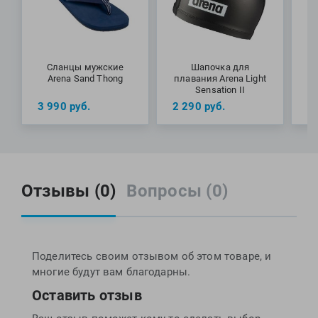
Сланцы мужские
Шапочка для
Arena Sand Thong
плавания Arena Light
п
Sensation II
3 990
руб.
2 290
руб.
2
Отзывы (0)
Вопросы (0)
Поделитесь своим отзывом об этом товаре, и
многие будут вам благодарны.
Оставить отзыв