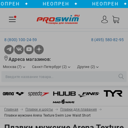
РЕН
✦
НЕОПРЕН
✦
НЕОПРЕН
✦
8 (800) 100-24-59
8 (495) 580-82-95
Адреса магазинов:
Москва (7)
Санкт-Петербург (2)
Другие (2)
2XU
Ergosport
Рижская
Сенная пл./Садовая
, ТЦ «ПИК»
Краснодар
Aqua Lung
Evars
ул. им. Володи Головатого, д. 311
Aqua Sphere
Expand-a-Lung
Войковская/Балтийская
Обводный канал
, ТРК «Лиговъ»
, ТЦ «Метрополис»
Главная
Плавки и шорты
Плавки для плавания
ТЦ «Галерея», 2 этаж
AquaFeel
Finis
Плавки мужские Arena Texture Swim Low Waist Short
С 10.00 до 22.00
Славянский бульвар
, ТЦ «Океания»
Телефон магазина: 8 (861) 204-20-01
Aqurun
FOGGIES
Плавки мужские Arena Texture