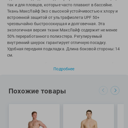
Фитосила
так и для пловцов, которые часто плавают в бассейне.
Ткань МаксЛайф Эко с высокой устойчивостью к хлору и
встроенной защитой от ультрафиолета UPF 50+
чрезвычайно быстросохнущая и долговечная. Эта
экологичная версия ткани МаксЛайф содержит не менее
50% переработанного полиэстера. Регулируемый
внутренний шнурок гарантирует отличную посадку.
Удобная передняя подкладка. Длина боковой стороны: 14
см.
Специалисты Proswim рекомендуют плавки Texture Swim
Подробнее
Low Waist Short от бренда Arena для регулярных
тренировок, оздоровительного плавания и пляжного
отдыха.
Похожие товары
МАТЕРИАЛ: 100% полиэстер