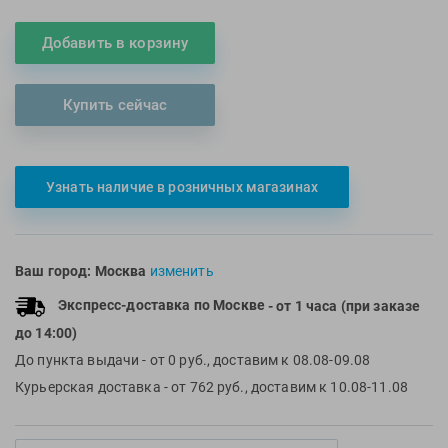
Multipower
Sproots
Добавить в корзину
Nike
Strechcordz
Nivea
Streda
Купить сейчас
Nutrend
Suunto
Octane Fitness
Swim Training
Oness Sport
Swimovate
Узнать наличие в розничных магазинах
Onitsuka Tiger
SWIMROOM
Original FitTools
Tanita
Paterra
Tekmar
Ваш город:
Москва
изменить
Torres
Экспресс-доставка по Москве
- от 1 часа (при заказе
Triswim
до 14:00)
Turbo
До пункта выдачи
- от 0 руб., доставим к 08.08-09.08
TUSA
Курьерская доставка
- от 762 руб., доставим к 10.08-11.08
TYR
Under Armour