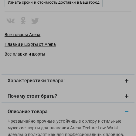
View
Узнать сроки и стоимость доставки в Ваш город
Vivobarefoot
Waboba
Winart
Все товары Arena
Yingfa
ZOGGS
Плавки и шорты от Arena
ZONE3
Все плавки и шорты
Альфапластик
ВФП
Журнал "Плавание"
Характеристики товара:
Издательство "Sport"
Издательство "Дивизион"
Почему стоит брать?
Издательство "Эксмо"
Описание товара
Издательство «Swimbook»
Издательство «Тулома»
Чрезвычайно прочные, устойчивые к хлору и стильные
мужские шорты для плавания Arena Texture Low-Waist
Спортивный Элемент
идеально подходят как для профессиональных пловцов,