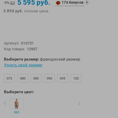
5 595 руб.
176 бонусов
EMDI
Lite Weights
-5%
?
Epson
Luvali
5 890 руб.
полная цена.
Mad Wave
Pavluque
Mako
Polar
Malmsten
Polaroid
Mambobaby
Proswim
Артикул:
010731
Код товара:
12907
Maru
Puma
Master-Ski
Rider
Выберите размер:
французский размер
McNett
Rip Curl
Узнать свой размер
Medaller
Roxy-Kids
075
080
085
090
095
100
MGB
Sailfish
Michael Phelps
Salomon
Выберите цвет:
Mizuno
Saucony
Morevna
SiS
Mosconi
Speedo
550
Mugiro
Sponser