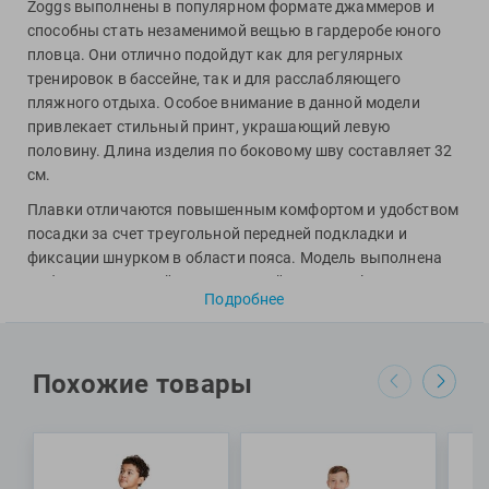
Фитосила
Zoggs выполнены в популярном формате джаммеров и
способны стать незаменимой вещью в гардеробе юного
пловца. Они отлично подойдут как для регулярных
тренировок в бассейне, так и для расслабляющего
пляжного отдыха. Особое внимание в данной модели
привлекает стильный принт, украшающий левую
половину. Длина изделия по боковому шву составляет 32
см.
Плавки отличаются повышенным комфортом и удобством
посадки за счет треугольной передней подкладки и
фиксации шнурком в области пояса. Модель выполнена
из быстросохнущей и экологичной ткани Ecolast, надежно
Подробнее
защищенной от воздействия ультрафиолета (UPF50+) и
хлора (свыше 250 часов в воде). При весе всего лишь в 200
г, эта эксклюзивная ткань полностью изготовлена из
переработанного пластика. Таким образом, попадая в
Похожие товары
гардероб вашего ребенка, эта модель плавок помогает
защитить окружающую среду, творить добро и попросту
прекрасно себя чувствовать.