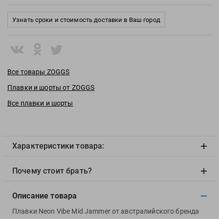
View
Vivobarefoot
Узнать сроки и стоимость доставки в Ваш город
Waboba
Winart
Yingfa
ZOGGS
Все товары ZOGGS
ZONE3
Плавки и шорты от ZOGGS
Альфапластик
Все плавки и шорты
ВФП
Журнал "Плавание"
Издательство "Sport"
Характеристики товара:
Издательство "Дивизион"
Издательство "Эксмо"
Почему стоит брать?
Издательство «Swimbook»
Издательство «Тулома»
Описание товара
Спортивный Элемент
Плавки Neon Vibe Mid Jammer от австралийского бренда