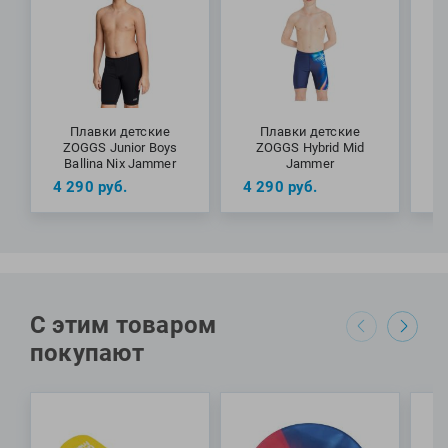
Плавки детские
Плавки детские
ZOGGS Junior Boys
ZOGGS Hybrid Mid
Z
Ballina Nix Jammer
Jammer
4 290
руб.
4 290
руб.
4
Специалисты Proswim рекомендуют плавки-джаммеры
Neon Vibe Mid Jammer от бренда Zoggs детям для занятий
в бассейне и отдыха у воды.
С этим товаром
МАТЕРИАЛЫ: 82% переработанный полиэстер, 18%
покупают
эластан