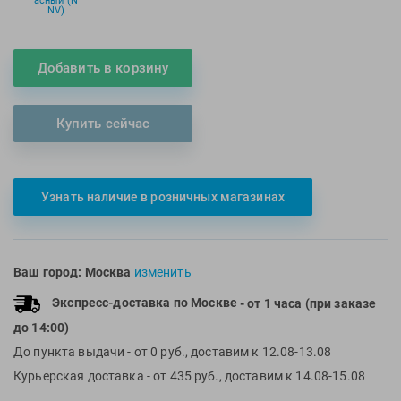
асный (N
NV)
Multipower
Sproots
Nike
Strechcordz
Добавить в корзину
Nivea
Streda
Nutrend
Suunto
Octane Fitness
Swim Training
Купить сейчас
Oness Sport
Swimovate
Onitsuka Tiger
SWIMROOM
Original FitTools
Tanita
Узнать наличие в розничных магазинах
Paterra
Tekmar
Torres
Ваш город:
Москва
изменить
Triswim
Экспресс-доставка по Москве
- от 1 часа (при заказе
Turbo
до 14:00)
TUSA
До пункта выдачи
- от 0 руб., доставим к 12.08-13.08
TYR
Курьерская доставка
- от 435 руб., доставим к 14.08-15.08
Under Armour