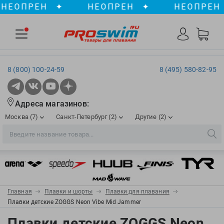
ОПРЕН
✦
НЕОПРЕН
✦
НЕОПРЕН
✦
8 (800) 100-24-59
8 (495) 580-82-95
Адреса магазинов:
Москва (7)
Санкт-Петербург (2)
Другие (2)
2XU
Ergosport
Рижская
Сенная пл./Садовая
, ТЦ «ПИК»
Краснодар
Aqua Lung
Evars
ул. им. Володи Головатого, д. 311
Aqua Sphere
Expand-a-Lung
Войковская/Балтийская
Обводный канал
, ТРК «Лиговъ»
, ТЦ «Метрополис»
Главная
Плавки и шорты
Плавки для плавания
ТЦ «Галерея», 2 этаж
AquaFeel
Finis
Плавки детские ZOGGS Neon Vibe Mid Jammer
С 10.00 до 22.00
Славянский бульвар
, ТЦ «Океания»
Телефон магазина: 8 (861) 204-20-01
Aqurun
FOGGIES
Плавки детские ZOGGS Neon