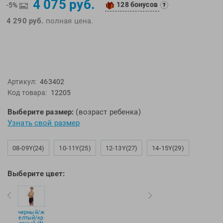
4 075 руб.
128 бонусов
EMDI
Lite Weights
-5%
?
Epson
Luvali
4 290 руб.
полная цена.
Mad Wave
Pavluque
Mako
Polar
Malmsten
Polaroid
Mambobaby
Proswim
Артикул:
463402
Код товара:
12205
Maru
Puma
Master-Ski
Rider
Выберите размер:
(возраст ребенка)
McNett
Rip Curl
Узнать свой размер
Medaller
Roxy-Kids
08-09Y(24)
10-11Y(25)
12-13Y(27)
14-15Y(29)
MGB
Sailfish
Michael Phelps
Salomon
Выберите цвет:
Mizuno
Saucony
Morevna
SiS
Mosconi
Speedo
черный/ж
елтый/кр
Mugiro
Sponser