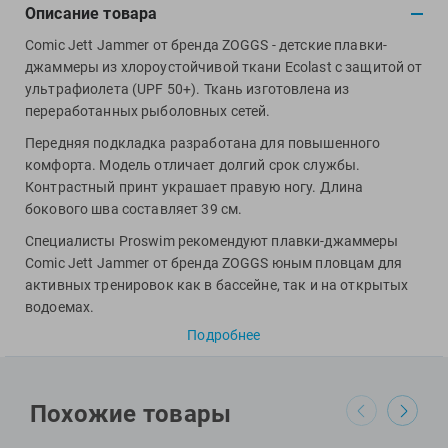
View
Описание товара
Vivobarefoot
Comic Jett Jammer от бренда ZOGGS - детские плавки-
Waboba
джаммеры из хлороустойчивой ткани Ecolast с защитой от
Winart
ультрафиолета (UPF 50+). Ткань изготовлена из
переработанных рыболовных сетей.
Yingfa
Передняя подкладка разработана для повышенного
ZOGGS
комфорта. Модель отличает долгий срок службы.
ZONE3
Контрастный принт украшает правую ногу. Длина
Альфапластик
бокового шва составляет 39 см.
ВФП
Специалисты Proswim рекомендуют плавки-джаммеры
Журнал "Плавание"
Comic Jett Jammer от бренда ZOGGS юным пловцам для
Издательство "Sport"
активных тренировок как в бассейне, так и на открытых
водоемах.
Издательство "Дивизион"
Подробнее
МАТЕРИАЛ: 78% Econyl и 22% Extra Life Lycra, подклад:
Издательство "Эксмо"
100% полиэстер
Издательство «Swimbook»
Издательство «Тулома»
Похожие товары
Спортивный Элемент