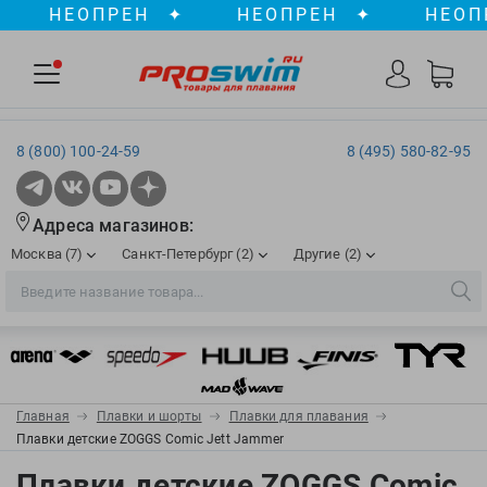
НЕОПРЕН
✦
НЕОПРЕН
✦
НЕОПРЕ
8 (800) 100-24-59
8 (495) 580-82-95
Адреса магазинов:
Москва (7)
Санкт-Петербург (2)
Другие (2)
2XU
Ergosport
Рижская
Сенная пл./Садовая
, ТЦ «ПИК»
Краснодар
Aqua Lung
Evars
ул. им. Володи Головатого, д. 311
Aqua Sphere
Expand-a-Lung
Войковская/Балтийская
Обводный канал
, ТРК «Лиговъ»
, ТЦ «Метрополис»
Главная
Плавки и шорты
Плавки для плавания
ТЦ «Галерея», 2 этаж
AquaFeel
Finis
Плавки детские ZOGGS Comic Jett Jammer
С 10.00 до 22.00
Славянский бульвар
, ТЦ «Океания»
Телефон магазина: 8 (861) 204-20-01
Aqurun
FOGGIES
Плавки детские ZOGGS Comic