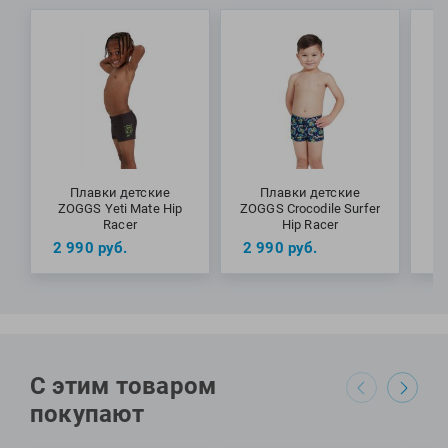
Фитосила
Плавки детские
Плавки детские
ZOGGS Yeti Mate Hip
ZOGGS Crocodile Surfer
Z
Racer
Hip Racer
2 990
руб.
2 990
руб.
2
С этим товаром
покупают