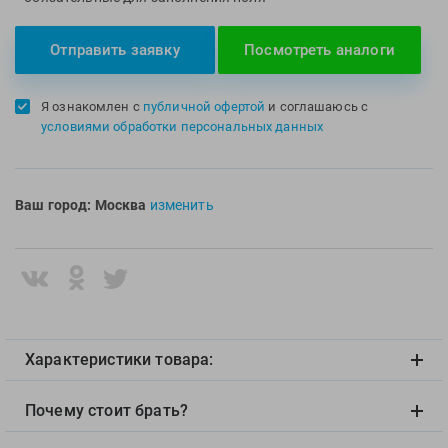
Multipower
Sproots
Nike
Strechcordz
Отправить заявку
Посмотреть аналоги
Nivea
Streda
Nutrend
Suunto
Я ознакомлен с
публичной офертой
и соглашаюсь с
условиями обработки персональных данных
Octane Fitness
Swim Training
Oness Sport
Swimovate
Onitsuka Tiger
SWIMROOM
Ваш город:
Москва
изменить
Original FitTools
Tanita
Paterra
Tekmar
Torres
Triswim
Turbo
Характеристики товара:
TUSA
TYR
Почему стоит брать?
Under Armour