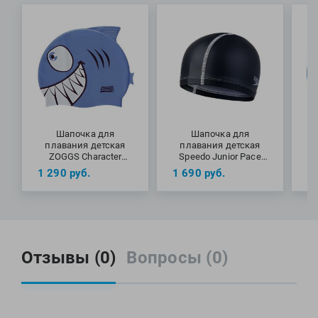
Шапочка для
Шапочка для
плавания детская
плавания детская
ZOGGS Character
Speedo Junior Pace
Silicone Fish (6-14 лет)
Cap (6-12 лет)
C
1 290
руб.
1 690
руб.
6
Отзывы (0)
Вопросы (0)