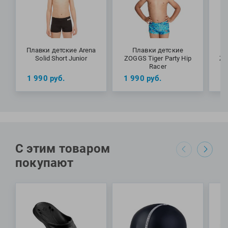
Плавки детские Arena
Плавки детские
Solid Short Junior
ZOGGS Tiger Party Hip
ZO
Racer
1 990
руб.
1 990
руб.
1
С этим товаром
покупают