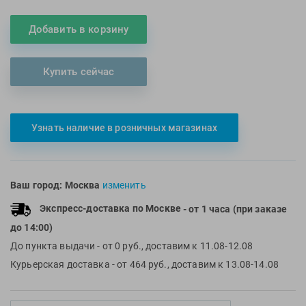
Multipower
Sproots
Добавить в корзину
Nike
Strechcordz
Nivea
Streda
Купить сейчас
Nutrend
Suunto
Octane Fitness
Swim Training
Oness Sport
Swimovate
Узнать наличие в розничных магазинах
Onitsuka Tiger
SWIMROOM
Original FitTools
Tanita
Paterra
Tekmar
Ваш город:
Москва
изменить
Torres
Экспресс-доставка по Москве
- от 1 часа (при заказе
Triswim
до 14:00)
Turbo
До пункта выдачи
- от 0 руб., доставим к 11.08-12.08
TUSA
Курьерская доставка
- от 464 руб., доставим к 13.08-14.08
TYR
Under Armour