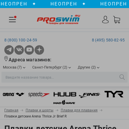
ОПРЕН
✦
НЕОПРЕН
✦
НЕОПРЕН
✦
8 (800) 100-24-59
8 (495) 580-82-95
Адреса магазинов:
Москва (7)
Санкт-Петербург (2)
Другие (2)
2XU
Ergosport
Рижская
Сенная пл./Садовая
, ТЦ «ПИК»
Краснодар
Aqua Lung
Evars
ул. им. Володи Головатого, д. 311
Aqua Sphere
Expand-a-Lung
Войковская/Балтийская
Обводный канал
, ТРК «Лиговъ»
, ТЦ «Метрополис»
Главная
Плавки и шорты
Плавки для плавания
ТЦ «Галерея», 2 этаж
AquaFeel
Finis
Плавки детские Arena Thrice Jr Brief R
С 10.00 до 22.00
Славянский бульвар
, ТЦ «Океания»
Телефон магазина: 8 (861) 204-20-01
Aqurun
FOGGIES
Плавки детские Arena Thrice