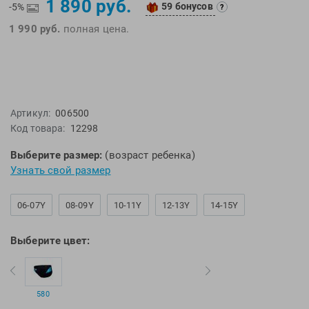
1 890 руб.
59 бонусов
EMDI
Lite Weights
-5%
?
Epson
Luvali
1 990 руб.
полная цена.
Mad Wave
Pavluque
Mako
Polar
Malmsten
Polaroid
Mambobaby
Proswim
Артикул:
006500
Код товара:
12298
Maru
Puma
Master-Ski
Rider
Выберите размер:
(возраст ребенка)
McNett
Rip Curl
Узнать свой размер
Medaller
Roxy-Kids
06-07Y
08-09Y
10-11Y
12-13Y
14-15Y
MGB
Sailfish
Michael Phelps
Salomon
Выберите цвет:
Mizuno
Saucony
Morevna
SiS
Mosconi
Speedo
580
Mugiro
Sponser