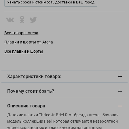
View
Узнать сроки и стоимость доставки в Ваш город
Vivobarefoot
Waboba
Winart
Все товары Arena
Yingfa
ZOGGS
Плавки и шорты от Arena
ZONE3
Все плавки и шорты
Альфапластик
ВФП
Журнал "Плавание"
Характеристики товара:
Издательство "Sport"
Издательство "Дивизион"
Почему стоит брать?
Издательство "Эксмо"
Описание товара
Издательство «Swimbook»
Издательство «Тулома»
Детские плавки Thrice Jr Brief R от бренда Arena - базовая
модель коллекции Feel, которая отличается невероятной
Спортивный Элемент
универсальностью и классическим лаконичным