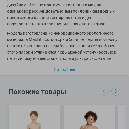
Фитосила
дизайном. Именно поэтому такие плавки можно
одинаково рекомендовать юным поклонникам водных
видов спорта как для тренировок, так и для
оздоровительного плавания или пляжного отдыха.
Модель изготовлена из инновационного экологичного
материала MaxFit Eco, который больше, чем на половину
состоит из волокон переработанного полиамида. За счет
этого плавки отличаются повышенной устойчивостью к
негативному воздействию хлора и ультрафиолета, не
выцветают и не деформируются после долгих часов
Подробнее
эксплуатации. В передней части предусмотрена
подкладка для повышенного комфорта, а вшитый шнурок
в области пояса дает возможность осуществить точную
регулировку размера. Средняя длина по боковому шву
Похожие товары
составляет 5,5 см.
Специалисты Proswim рекомендуют плавки Thrice Jr Brief
R от бренда Arena мальчикам для тренировок,
оздоровительного плавания и пляжного отдыха.
МАТЕРИАЛ: 80% полиамид, 20% эластан