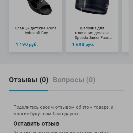
Сланцы детские Arena
Шапочка для
Hydrosoft Boy
плавания детская
Speedo Junior Pace
A
Cap (6-12 лет)
1 190
руб.
1 690
руб.
9
Отзывы (0)
Вопросы (0)
Поделитесь своим отзывом об этом товаре, и
многие будут вам благодарны.
Оставить отзыв