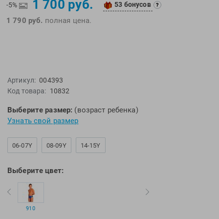
1 700 руб.
53 бонусов
EMDI
Lite Weights
-5%
?
Epson
Luvali
1 790 руб.
полная цена.
Mad Wave
Pavluque
Mako
Polar
Malmsten
Polaroid
Mambobaby
Proswim
Артикул:
004393
Код товара:
10832
Maru
Puma
Master-Ski
Rider
Выберите размер:
(возраст ребенка)
McNett
Rip Curl
Узнать свой размер
Medaller
Roxy-Kids
06-07Y
08-09Y
14-15Y
MGB
Sailfish
Michael Phelps
Salomon
Выберите цвет:
Mizuno
Saucony
Morevna
SiS
Mosconi
Speedo
910
Mugiro
Sponser