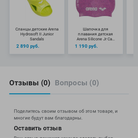
Сланцы детские Arena
Шапочка для
Hydrosoft II Junior
плавания детская
Sandals
Arena Silicone Jr Cap
A
(6-12 лет)
2 890
руб.
1 190
руб.
9
Отзывы (0)
Вопросы (0)
Поделитесь своим отзывом об этом товаре, и
многие будут вам благодарны.
Оставить отзыв