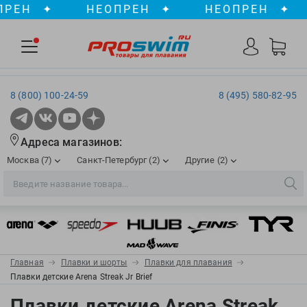
ЕН
✦
НЕОПРЕН
✦
НЕОПРЕН
✦
8 (800) 100-24-59
8 (495) 580-82-95
Адреса магазинов:
Москва (7)
Санкт-Петербург (2)
Другие (2)
2XU
Ergosport
Рижская
Сенная пл./Садовая
, ТЦ «ПИК»
Краснодар
Aqua Lung
Evars
ул. им. Володи Головатого, д. 311
Aqua Sphere
Expand-a-Lung
Войковская/Балтийская
Обводный канал
, ТРК «Лиговъ»
, ТЦ «Метрополис»
Главная
Плавки и шорты
Плавки для плавания
ТЦ «Галерея», 2 этаж
AquaFeel
Finis
Плавки детские Arena Streak Jr Brief
С 10.00 до 22.00
Славянский бульвар
, ТЦ «Океания»
Телефон магазина: 8 (861) 204-20-01
Aqurun
FOGGIES
Плавки детские Arena Streak