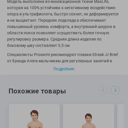
Фитосила
Модель выполнена из инновационной ткани MaxLife,
которая на 100% устойчива к негативному воздействию
хлора и ультрафиолета, быстро сохнет, не деформируется
и не выцветает. Передняя подкладка обеспечивает
повышенный уровень комфорта, а внутренний шнурок в
области пояса позволяет осуществить более точную
регулировку размера. Средняя длина изделия по
боковому шву составляет 5,5 см.
Специалисты Proswim рекомендуют плавки Streak Jr Brief
от бренда Arena мальчикам для регулярных занятий в
бассейне и пляжного отдыха.
Подробнее
МАТЕРИАЛ: 100% полиэстер
Похожие товары