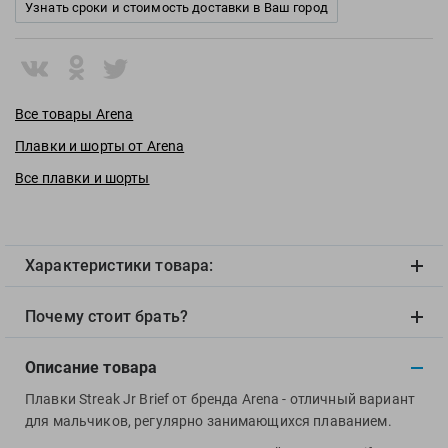
View
Узнать сроки и стоимость доставки в Ваш город
Vivobarefoot
Waboba
Winart
Все товары Arena
Yingfa
ZOGGS
Плавки и шорты от Arena
ZONE3
Все плавки и шорты
Альфапластик
ВФП
Журнал "Плавание"
Характеристики товара:
Издательство "Sport"
Издательство "Дивизион"
Почему стоит брать?
Издательство "Эксмо"
Описание товара
Издательство «Swimbook»
Издательство «Тулома»
Плавки Streak Jr Brief от бренда Arena - отличный вариант
для мальчиков, регулярно занимающихся плаванием.
Спортивный Элемент