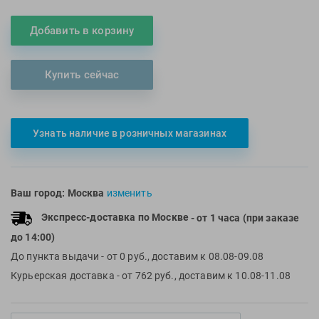
Multipower
Sproots
Добавить в корзину
Nike
Strechcordz
Nivea
Streda
Купить сейчас
Nutrend
Suunto
Octane Fitness
Swim Training
Oness Sport
Swimovate
Узнать наличие в розничных магазинах
Onitsuka Tiger
SWIMROOM
Original FitTools
Tanita
Paterra
Tekmar
Ваш город:
Москва
изменить
Torres
Экспресс-доставка по Москве
- от 1 часа (при заказе
Triswim
до 14:00)
Turbo
До пункта выдачи
- от 0 руб., доставим к 08.08-09.08
TUSA
Курьерская доставка
- от 762 руб., доставим к 10.08-11.08
TYR
Under Armour