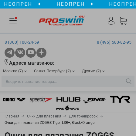
ОПРЕН
✦
НЕОПРЕН
✦
НЕОПРЕН
✦
8 (800) 100-24-59
8 (495) 580-82-95
Адреса магазинов:
Москва (7)
Санкт-Петербург (2)
Другие (2)
2XU
Ergosport
Рижская
Сенная пл./Садовая
, ТЦ «ПИК»
Краснодар
Aqua Lung
Evars
ул. им. Володи Головатого, д. 311
Aqua Sphere
Expand-a-Lung
Войковская/Балтийская
Обводный канал
, ТРК «Лиговъ»
, ТЦ «Метрополис»
Главная
Очки для плавания
Для тренировок
ТЦ «Галерея», 2 этаж
AquaFeel
Finis
Очки для плавания ZOGGS Tiger LSR+, Black/Orange
С 10.00 до 22.00
Славянский бульвар
, ТЦ «Океания»
Телефон магазина: 8 (861) 204-20-01
Aqurun
FOGGIES
Очки для плавания ZOGGS