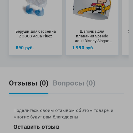
Беруши для бассейна
Шапочка для
Сп
ZOGGS Aqua Plugz
плавания Speedo
G
Adult Disney Slogan
Print Woody Cap Toy
890
руб.
1 990
руб.
3
Story White
Отзывы (0)
Вопросы (0)
Поделитесь своим отзывом об этом товаре, и
многие будут вам благодарны.
Оставить отзыв