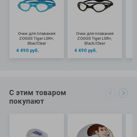
Очки для плавания
Очки для плавания
О
ZOGGS Tiger LSR+,
ZOGGS Tiger LSR+,
Blue/Clear
Black/Clear
4 490
руб.
4 490
руб.
4
Специалисты Proswim рекомендуют очки Tiger LSR+ от
бренда Zoggs для тренировочных заплывов в бассейне и
С этим товаром
на открытой воде.
покупают
МАТЕРИАЛЫ: линзы и оправа - поликарбонат; уплотнитель
и ремешок - силикон