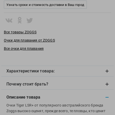
View
Узнать сроки и стоимость доставки в Ваш город
Vivobarefoot
Waboba
Winart
Yingfa
Все товары ZOGGS
ZOGGS
Очки для плавания от ZOGGS
ZONE3
Все очки для плавания
Альфапластик
ВФП
Журнал "Плавание"
Характеристики товара:
Издательство "Sport"
Издательство "Дивизион"
Почему стоит брать?
Издательство "Эксмо"
Издательство «Swimbook»
Описание товара
Издательство «Тулома»
Очки Tiger LSR+ от популярного австралийского бренда
Спортивный Элемент
Zoggs высоко оценят, прежде всего, те пловцы, кто ценит