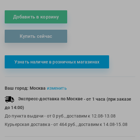
Multipower
Sproots
Nike
Strechcordz
Добавить в корзину
Nivea
Streda
Nutrend
Suunto
Купить сейчас
Octane Fitness
Swim Training
Oness Sport
Swimovate
Onitsuka Tiger
SWIMROOM
Узнать наличие в розничных магазинах
Original FitTools
Tanita
Paterra
Tekmar
Ваш город:
Москва
изменить
Torres
Triswim
Экспресс-доставка по Москве
- от 1 часа (при заказе
Turbo
до 14:00)
TUSA
До пункта выдачи
- от 0 руб., доставим к 12.08-13.08
TYR
Курьерская доставка
- от 464 руб., доставим к 14.08-15.08
Under Armour