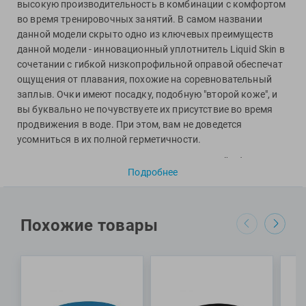
Фитосила
высокую производительность в комбинации с комфортом
во время тренировочных занятий. В самом названии
данной модели скрыто одно из ключевых преимуществ
данной модели - инновационный уплотнитель Liquid Skin в
сочетании с гибкой низкопрофильной оправой обеспечат
ощущения от плавания, похожие на соревновательный
заплыв. Очки имеют посадку, подобную "второй коже", и
вы буквально не почувствуете их присутствие во время
продвижения в воде. При этом, вам не доведется
усомниться в их полной герметичности.
Изогнутые затемненные линзы дают широкий обзор, а
Подробнее
также эффективно фильтруют яркий свет, за счет чего
такие очки можно использовать как в бассейнах с ярким
освещением, так и на открытой воде. Линзы защитят
ваши глаза от любых типов ультрафиолетового
Похожие товары
излучения, а с внутренней стороны они обработаны
качественным "антифогом", предотвращающим
запотевание. Раздвоенный ремешок с простой системой
регулировки боковыми клипсами придаст стабильную и
уверенную фиксацию на голове.