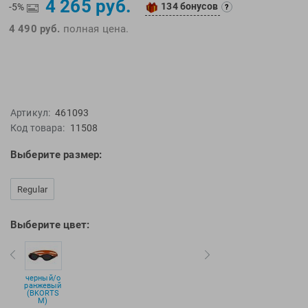
4 265 руб.
134 бонусов
EMDI
Lite Weights
-5%
?
Epson
Luvali
4 490 руб.
полная цена.
Mad Wave
Pavluque
Mako
Polar
Malmsten
Polaroid
Mambobaby
Proswim
Артикул:
461093
Код товара:
11508
Maru
Puma
Master-Ski
Rider
Выберите размер:
McNett
Rip Curl
Medaller
Roxy-Kids
Regular
MGB
Sailfish
Выберите цвет:
Michael Phelps
Salomon
Mizuno
Saucony
Morevna
SiS
черный/о
Mosconi
Speedo
ранжевый
(BKORTS
M)
Mugiro
Sponser