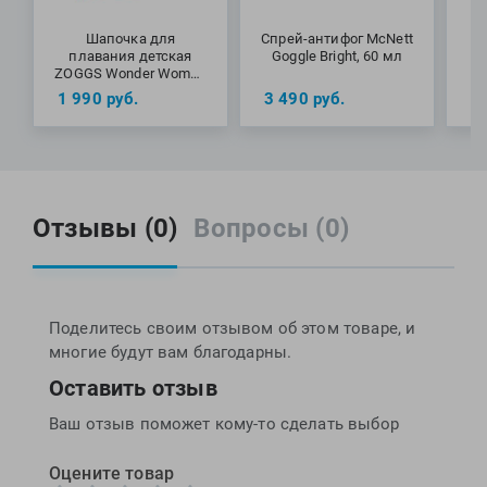
Шапочка для
Спрей-антифог McNett
плавания детская
Goggle Bright, 60 мл
ZOGGS Wonder Woman
S
Silicone Cap (6-14 лет)
1 990
руб.
3 490
руб.
1
Отзывы (0)
Вопросы (0)
Поделитесь своим отзывом об этом товаре, и
многие будут вам благодарны.
Оставить отзыв
Ваш отзыв поможет кому-то сделать выбор
Оцените товар