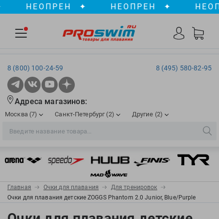
НЕОПРЕН
✦
НЕОПРЕН
✦
НЕОПРЕ
8 (800) 100-24-59
8 (495) 580-82-95
Адреса магазинов:
Москва (7)
Санкт-Петербург (2)
Другие (2)
2XU
Ergosport
Рижская
Сенная пл./Садовая
, ТЦ «ПИК»
Краснодар
Aqua Lung
Evars
ул. им. Володи Головатого, д. 311
Aqua Sphere
Expand-a-Lung
Войковская/Балтийская
Обводный канал
, ТРК «Лиговъ»
, ТЦ «Метрополис»
Главная
Очки для плавания
Для тренировок
ТЦ «Галерея», 2 этаж
AquaFeel
Finis
Очки для плавания детские ZOGGS Phantom 2.0 Junior, Blue/Purple
С 10.00 до 22.00
Славянский бульвар
, ТЦ «Океания»
Телефон магазина: 8 (861) 204-20-01
Aqurun
FOGGIES
Очки для плавания детские