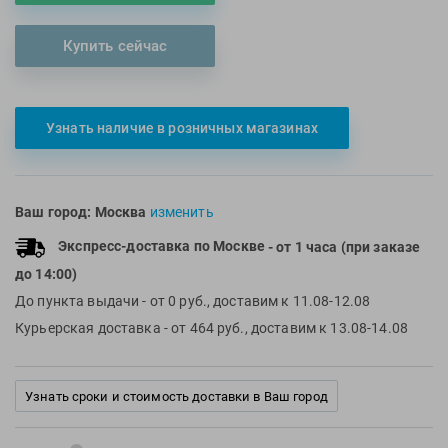
Multipower
Sproots
Купить сейчас
Nike
Strechcordz
Nivea
Streda
Nutrend
Suunto
Узнать наличие в розничных магазинах
Octane Fitness
Swim Training
Oness Sport
Swimovate
Onitsuka Tiger
SWIMROOM
Ваш город:
Москва
изменить
Original FitTools
Tanita
Paterra
Tekmar
Экспресс-доставка по Москве
- от 1 часа (при заказе
до 14:00)
Torres
До пункта выдачи
- от 0 руб., доставим к 11.08-12.08
Triswim
Курьерская доставка
- от 464 руб., доставим к 13.08-14.08
Turbo
TUSA
TYR
Узнать сроки и стоимость доставки в Ваш город
Under Armour