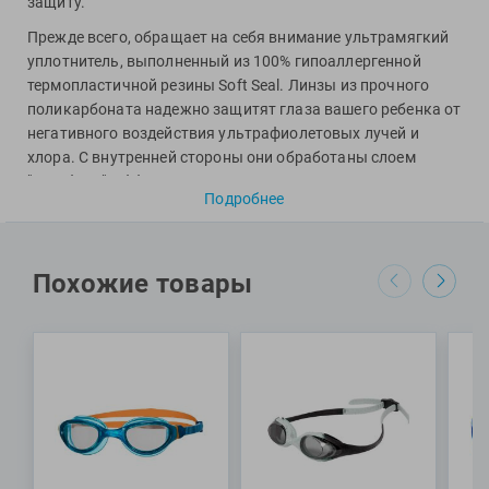
защиту.
Фитосила
Прежде всего, обращает на себя внимание ультрамягкий
уплотнитель, выполненный из 100% гипоаллергенной
термопластичной резины Soft Seal. Линзы из прочного
поликарбоната надежно защитят глаза вашего ребенка от
негативного воздействия ультрафиолетовых лучей и
хлора. С внутренней стороны они обработаны слоем
"антифога", эффективно препятствующим запотеванию.
Подробнее
Кроме того, их изгиб обеспечивает достаточно широкий
угол обзора. Размер очков легко регулируется с помощью
системы клипс Split Yoke, позволяющей быстро и просто
корректировать длину силиконового ремешка.
Похожие товары
Специалисты Proswim рекомендуют очки Phantom 2.0
Junior от бренда Zoggs детям для тренировок в бассейне.
МАТЕРИАЛ: линзы – поликарбонат; оправа -
термопластичный эластомер; уплотнитель –
термопластичная резина; ремешок – силикон