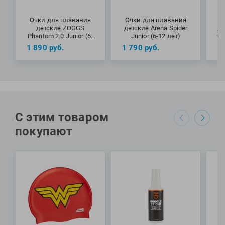
Очки для плавания
Очки для плавания
О
детские ZOGGS
детские Arena Spider
де
Phantom 2.0 Junior (6-
Junior (6-12 лет)
Cl
14 лет)
1 890
руб.
1 790
руб.
1
С этим товаром
покупают