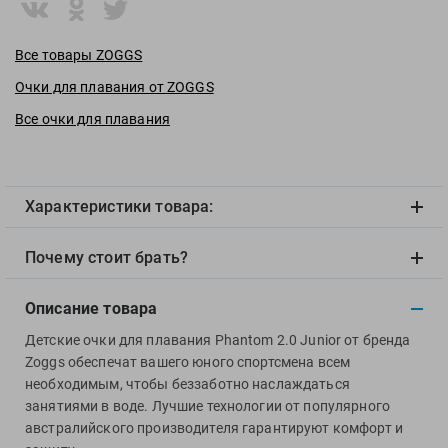
View
Vivobarefoot
Все товары ZOGGS
Waboba
Очки для плавания от ZOGGS
Winart
Yingfa
Все очки для плавания
ZOGGS
ZONE3
Альфапластик
Характеристики товара:
ВФП
Почему стоит брать?
Журнал "Плавание"
Издательство "Sport"
Описание товара
Издательство "Дивизион"
Детские очки для плавания Phantom 2.0 Junior от бренда
Издательство "Эксмо"
Zoggs обеспечат вашего юного спортсмена всем
Издательство «Swimbook»
необходимым, чтобы беззаботно наслаждаться
Издательство «Тулома»
занятиями в воде. Лучшие технологии от популярного
Спортивный Элемент
австралийского производителя гарантируют комфорт и