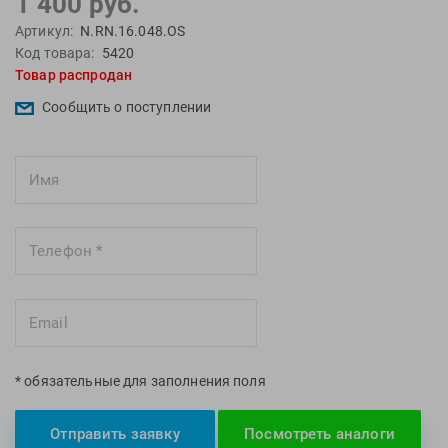
1 400 руб.
EMDI
Lite Weights
Артикул:
N.RN.16.048.OS
Epson
Luvali
Код товара:
5420
Товар распродан
Mad Wave
Pavluque
Mako
Polar
Сообщить о поступлении
Malmsten
Polaroid
Mambobaby
Proswim
Maru
Puma
Master-Ski
Rider
McNett
Rip Curl
Medaller
Roxy-Kids
MGB
Sailfish
Michael Phelps
Salomon
Mizuno
Saucony
* обязательные для заполнения поля
Morevna
SiS
Mosconi
Speedo
Отправить заявку
Посмотреть аналоги
Mugiro
Sponser