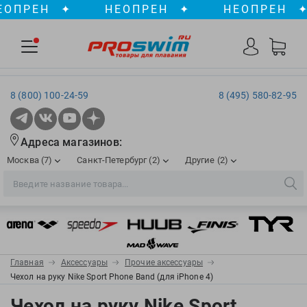
ПРЕН
✦
НЕОПРЕН
✦
НЕОПРЕН
✦
8 (800) 100-24-59
8 (495) 580-82-95
Адреса магазинов:
Москва (7)
Санкт-Петербург (2)
Другие (2)
2XU
Ergosport
Рижская
Сенная пл./Садовая
, ТЦ «ПИК»
Краснодар
Aqua Lung
Evars
ул. им. Володи Головатого, д. 311
Aqua Sphere
Expand-a-Lung
Войковская/Балтийская
Обводный канал
, ТРК «Лиговъ»
, ТЦ «Метрополис»
Главная
Аксессуары
Прочие аксессуары
ТЦ «Галерея», 2 этаж
AquaFeel
Finis
Чехол на руку Nike Sport Phone Band (для iPhone 4)
С 10.00 до 22.00
Славянский бульвар
, ТЦ «Океания»
Телефон магазина: 8 (861) 204-20-01
Aqurun
FOGGIES
Чехол на руку Nike Sport