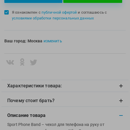
Multipower
Sproots
Я ознакомлен с
публичной офертой
и соглашаюсь с
Nike
Strechcordz
условиями обработки персональных данных
Nivea
Streda
Nutrend
Suunto
Octane Fitness
Swim Training
Ваш город:
Москва
изменить
Oness Sport
Swimovate
Onitsuka Tiger
SWIMROOM
Original FitTools
Tanita
Paterra
Tekmar
Torres
Характеристики товара:
Triswim
Turbo
Почему стоит брать?
TUSA
TYR
Описание товара
Under Armour
Sport Phone Band – чехол для телефона на руку от