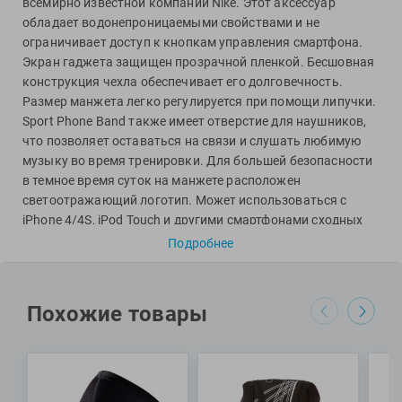
всемирно известной компании Nike. Этот аксессуар
View
обладает водонепроницаемыми свойствами и не
Vivobarefoot
ограничивает доступ к кнопкам управления смартфона.
Waboba
Экран гаджета защищен прозрачной пленкой. Бесшовная
Winart
конструкция чехла обеспечивает его долговечность.
Размер манжета легко регулируется при помощи липучки.
Yingfa
Sport Phone Band также имеет отверстие для наушников,
ZOGGS
что позволяет оставаться на связи и слушать любимую
ZONE3
музыку во время тренировки. Для большей безопасности
Альфапластик
в темное время суток на манжете расположен
светоотражающий логотип. Может использоваться с
ВФП
iPhone 4/4S, iPod Touch и другими смартфонами сходных
Журнал "Плавание"
размеров.
Подробнее
Издательство "Sport"
Специалисты Proswim рекомендуют чехол на руку Nike
Издательство "Дивизион"
Diamond Arm Band 2.0 для тренировок в спортзале и на
Издательство "Эксмо"
открытом воздухе.
Похожие товары
Издательство «Swimbook»
МАТЕРИАЛЫ: 56% термополиуретан, 35% нейлон, 4%
Издательство «Тулома»
эластан, 3% поликарбонат, 2% полиэстер
Спортивный Элемент
ПОЧЕМУ СТОИТ ВЫБРАТЬ?