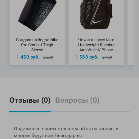
Фитосила
- легкая бесшовная конструкция
- долговечность
- регулируемая манжета с застежкой-липучкой
- комфортная и устойчивая посадка
- доступ к экрану смартфона и кнопкам управления
- защита смартфона от влаги
Бандаж на бедро Nike
Чехол на руку Nike
Л
- отверстие для наушников
Pro Combat Thigh
Lightweight Running
к
Sleeve
Arm Wallet/ Phone
- подходит для iPhone 4/4S, iPod Touch
Case
1 450
руб.
1 580
руб.
3
2 270
2 470
- светоотражающий логотип
Отзывы (0)
Вопросы (0)
Поделитесь своим отзывом об этом товаре, и
многие будут вам благодарны.