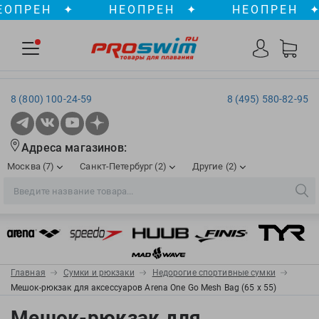
ПРЕН
✦
НЕОПРЕН
✦
НЕОПРЕН
✦
8 (800) 100-24-59
8 (495) 580-82-95
Адреса магазинов:
Москва (7)
Санкт-Петербург (2)
Другие (2)
2XU
Ergosport
Рижская
Сенная пл./Садовая
, ТЦ «ПИК»
Краснодар
Aqua Lung
Evars
ул. им. Володи Головатого, д. 311
Aqua Sphere
Expand-a-Lung
Войковская/Балтийская
Обводный канал
, ТРК «Лиговъ»
, ТЦ «Метрополис»
Главная
Сумки и рюкзаки
Недорогие спортивные сумки
ТЦ «Галерея», 2 этаж
AquaFeel
Finis
Мешок-рюкзак для аксессуаров Arena One Go Mesh Bag (65 х 55)
С 10.00 до 22.00
Славянский бульвар
, ТЦ «Океания»
Телефон магазина: 8 (861) 204-20-01
Aqurun
FOGGIES
Мешок-рюкзак для