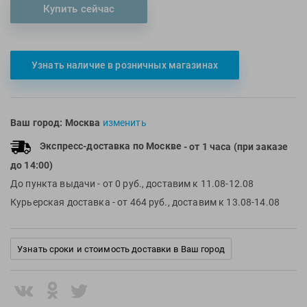
Купить сейчас
Multipower
Sproots
Nike
Strechcordz
Nivea
Streda
Узнать наличие в розничных магазинах
Nutrend
Suunto
Octane Fitness
Swim Training
Oness Sport
Swimovate
Ваш город:
Москва
изменить
Onitsuka Tiger
SWIMROOM
Экспресс-доставка по Москве
- от 1 часа (при заказе
Original FitTools
Tanita
до 14:00)
Paterra
Tekmar
До пункта выдачи
- от 0 руб., доставим к 11.08-12.08
Torres
Курьерская доставка
- от 464 руб., доставим к 13.08-14.08
Triswim
Turbo
Узнать сроки и стоимость доставки в Ваш город
TUSA
TYR
Under Armour