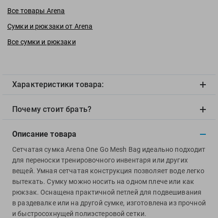
View
Все товары Arena
Vivobarefoot
Сумки и рюкзаки от Arena
Waboba
Все сумки и рюкзаки
Winart
Yingfa
ZOGGS
Характеристики товара:
ZONE3
Альфапластик
Почему стоит брать?
ВФП
Журнал "Плавание"
Описание товара
Издательство "Sport"
Сетчатая сумка Arena One Go Mesh Bag идеально подходит
Издательство "Дивизион"
для переноски тренировочного инвентаря или других
Издательство "Эксмо"
вещей. Умная сетчатая конструкция позволяет воде легко
Издательство «Swimbook»
вытекать. Сумку можно носить на одном плече или как
рюкзак. Оснащена практичной петлей для подвешивания
Издательство «Тулома»
в раздевалке или на другой сумке, изготовлена из прочной
Спортивный Элемент
и быстросохнущей полиэстеровой сетки.