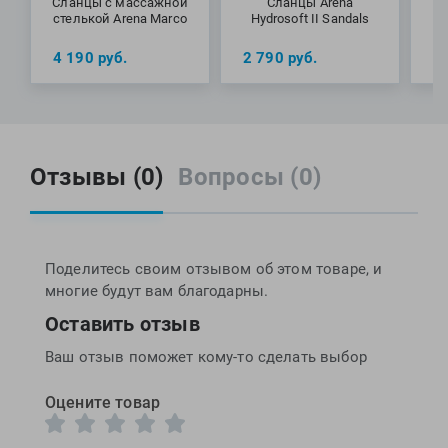
Сланцы с массажной
Сланцы Arena
стелькой Arena Marco
Hydrosoft II Sandals
4 190
руб.
2 790
руб.
6
с
Отзывы (0)
Вопросы (0)
Поделитесь своим отзывом об этом товаре, и
многие будут вам благодарны.
Оставить отзыв
Ваш отзыв поможет кому-то сделать выбор
Оцените товар