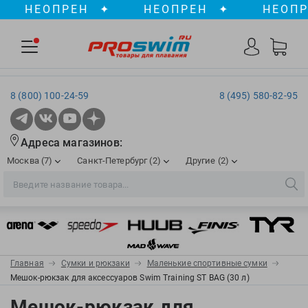
НЕОПРЕН
✦
НЕОПРЕН
✦
НЕОПРЕН
8 (800) 100-24-59
8 (495) 580-82-95
Адреса магазинов:
Москва (7)
Санкт-Петербург (2)
Другие (2)
2XU
Ergosport
Рижская
Сенная пл./Садовая
, ТЦ «ПИК»
Краснодар
Aqua Lung
Evars
ул. им. Володи Головатого, д. 311
Aqua Sphere
Expand-a-Lung
Войковская/Балтийская
Обводный канал
, ТРК «Лиговъ»
, ТЦ «Метрополис»
Главная
Сумки и рюкзаки
Маленькие спортивные сумки
ТЦ «Галерея», 2 этаж
AquaFeel
Finis
Мешок-рюкзак для аксессуаров Swim Training ST BAG (30 л)
С 10.00 до 22.00
Славянский бульвар
, ТЦ «Океания»
Телефон магазина: 8 (861) 204-20-01
Aqurun
FOGGIES
Мешок-рюкзак для