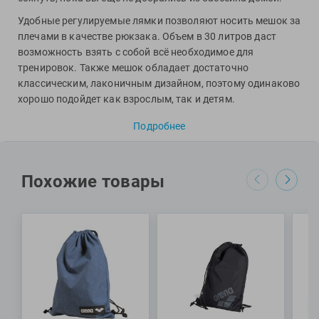
View
Удобные регулируемые лямки позволяют носить мешок за
Vivobarefoot
плечами в качестве рюкзака. Объем в 30 литров даст
Waboba
возможность взять с собой всё необходимое для
Winart
тренировок. Также мешок обладает достаточно
Yingfa
классическим, лаконичным дизайном, поэтому одинаково
хорошо подойдет как взрослым, так и детям.
ZOGGS
Специалисты Proswim рекомендуют мешок для
ZONE3
Подробнее
аксессуаров ST BAG от бренда Swim Training для
Альфапластик
посещения бассейна и отдыха на побережье.
ВФП
РАЗМЕРЫ: 66 x 47 см (30 л)
Похожие товары
Журнал "Плавание"
МАТЕРИАЛ: полиэстер
Издательство "Sport"
Издательство "Дивизион"
Издательство "Эксмо"
Издательство «Swimbook»
Издательство «Тулома»
Спортивный Элемент