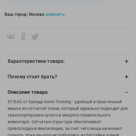
Multipower
Sproots
Ваш город:
Москва
изменить
Nike
Strechcordz
Nivea
Streda
Nutrend
Suunto
Octane Fitness
Swim Training
Oness Sport
Swimovate
Onitsuka Tiger
SWIMROOM
Характеристики товара:
Original FitTools
Tanita
Paterra
Tekmar
Почему стоит брать?
Torres
Описание товара
Triswim
ST BAG от бренда Swim Training - удобный и практичный
Turbo
мешок из сетчатой ткани, который идеально подходит для
TUSA
транспортировки сухого и мокрого плавательного
TYR
инвентаря. Сетчатая структура обеспечивает
превосходную вентиляцию, за счет чего вещи начинают
Under Armour
сохнуть, пока вы еще не добрались из бассейна домой.