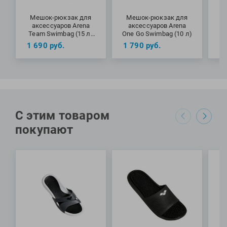
Фитосила
Мешок-рюкзак для
Мешок-рюкзак для
С
аксессуаров Arena
аксессуаров Arena
C
Team Swimbag (15 л)
One Go Swimbag (10 л)
Melange
1 690
руб.
1 790
руб.
1
С этим товаром
покупают