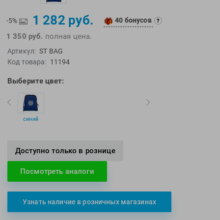
EMDI
Lite Weights
1 282 руб.
Epson
Luvali
40 бонусов
-5%
?
1 350 руб.
полная цена.
Mad Wave
Pavluque
Артикул:
ST BAG
Mako
Polar
Код товара:
11194
Malmsten
Polaroid
Mambobaby
Proswim
Выберите цвет:
Maru
Puma
Master-Ski
Rider
синий
McNett
Rip Curl
Medaller
Roxy-Kids
MGB
Sailfish
Доступно только в рознице
Michael Phelps
Salomon
Посмотреть аналоги
Mizuno
Saucony
Morevna
SiS
Узнать наличие в розничных магазинах
Mosconi
Speedo
Mugiro
Sponser