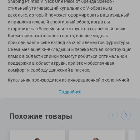
Shaping Printed V Neck One Piece от бренда Speedo -
Фитосила
стильный утягивающий купальник с V-образным
декольте, который поможет сформировать ваш изящный
и привлекательный спортивный образ, когда вы
отправитесь в бассейн или в отпуск на солнечный пляж.
Кроме привлекательного цвета, внешне модель
приковывает к себе взгляд за счет элементов фурнитуры.
Съемные чашечки-вкладыши и перекрестная конструкция
лямок в области спинки помогут добиться оптимальной
поддержки в области груди, при этом обеспечивая
комфорт и свободу движений в плечах.
Купальник производится из инновационной экологичной
ткани Shape Comprex Ultra с применением технологии
Подробнее
Creora HighClo: за счет этого модель обладает
повышенной устойчивостью к негативному воздействию
хлора и ультрафиолета, не выцветая и не деформируясь
после долгого использования. Вплетаемые в структуру
Похожие товары
ткани нейлоновые волокна сделаны полностью из
переработанных материалов.
Специалисты Proswim рекомендуют утягивающий