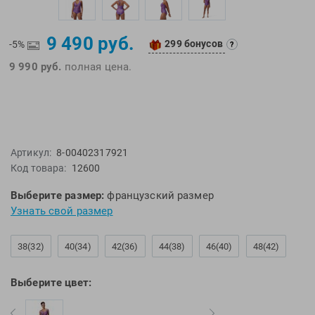
EMDI
Lite Weights
Epson
Luvali
9 490 руб.
299 бонусов
-5%
?
Mad Wave
Pavluque
9 990 руб.
полная цена.
Mako
Polar
Malmsten
Polaroid
Mambobaby
Proswim
Maru
Puma
Артикул:
8-00402317921
Master-Ski
Rider
Код товара:
12600
McNett
Rip Curl
Medaller
Roxy-Kids
Выберите размер:
французский размер
Узнать свой размер
MGB
Sailfish
Michael Phelps
Salomon
38(32)
40(34)
42(36)
44(38)
46(40)
48(42)
Mizuno
Saucony
Morevna
SiS
Выберите цвет:
Mosconi
Speedo
Mugiro
Sponser