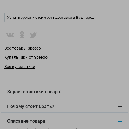
View
Vivobarefoot
Waboba
Узнать сроки и стоимость доставки в Ваш город
Winart
Yingfa
ZOGGS
Все товары Speedo
ZONE3
Купальники от Speedo
Альфапластик
ВФП
Все купальники
Журнал "Плавание"
Издательство "Sport"
Издательство "Дивизион"
Характеристики товара:
Издательство "Эксмо"
Почему стоит брать?
Издательство «Swimbook»
Издательство «Тулома»
Описание товара
Спортивный Элемент