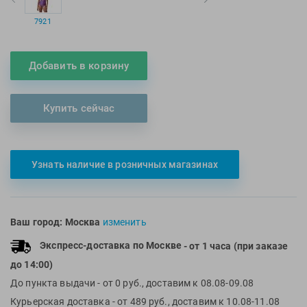
Multipower
Sproots
7921
Nike
Strechcordz
Nivea
Streda
Добавить в корзину
Nutrend
Suunto
Octane Fitness
Swim Training
Купить сейчас
Oness Sport
Swimovate
Onitsuka Tiger
SWIMROOM
Original FitTools
Tanita
Узнать наличие в розничных магазинах
Paterra
Tekmar
Torres
Triswim
Ваш город:
Москва
изменить
Turbo
Экспресс-доставка по Москве
- от 1 часа (при заказе
TUSA
до 14:00)
TYR
До пункта выдачи
- от 0 руб., доставим к 08.08-09.08
Under Armour
Курьерская доставка
- от 489 руб., доставим к 10.08-11.08