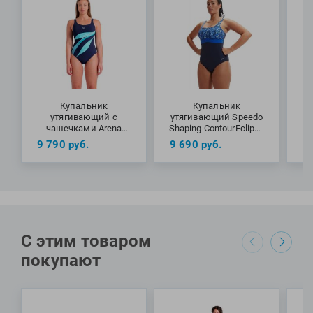
купальник Shaping Printed V Neck One Piece от бренда
Speedo для занятий оздоровительным плаванием и
пляжного отдыха.
МАТЕРИАЛЫ: 69% переработанный нейлон, 31% лайкра
Xtra Life
Купальник
Купальник
утягивающий с
утягивающий Speedo
у
чашечками Arena
Shaping ContourEclipse
Rosalba U Back B Cup
Printed Swimsuit
9 790
руб.
9 690
руб.
9
С этим товаром
покупают