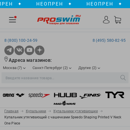
Н
✦
НЕОПРЕН
✦
НЕОПРЕН
✦
8 (800) 100-24-59
8 (495) 580-82-95
Адреса магазинов:
Москва (7)
Санкт-Петербург (2)
Другие (2)
2XU
Ergosport
Рижская
Сенная пл./Садовая
, ТЦ «ПИК»
Краснодар
Aqua Lung
Evars
ул. им. Володи Головатого, д. 311
Aqua Sphere
Expand-a-Lung
Войковская/Балтийская
Обводный канал
, ТРК «Лиговъ»
, ТЦ «Метрополис»
Главная
Купальники
Купальники утягивающие
ТЦ «Галерея», 2 этаж
AquaFeel
Finis
Купальник утягивающий с чашечками Speedo Shaping Printed V Neck
С 10.00 до 22.00
Славянский бульвар
, ТЦ «Океания»
One Piece
Телефон магазина: 8 (861) 204-20-01
Aqurun
FOGGIES