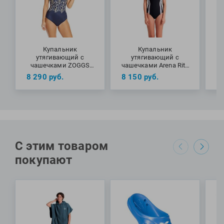
создания идеального спортивного образа в бассейне или
на пляже.
МАТЕРИАЛЫ: 68% полиамид, 32% эластан
Купальник
Купальник
утягивающий с
утягивающий с
чашечками ZOGGS
чашечками Arena Rita
ч
Metallix Scoopback
Squared Back
8 290
руб.
8 150
руб.
8
С этим товаром
покупают