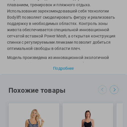
Фитосила
плаванием, тренировок и пляжного отдыха.
Использование зарекомендовавшей себя технологии
Bodylift позволяет смоделировать фигуру и реализовать
поддержку в необходимых областях. Контроль зоны
живота обеспечивается специальной инновационной
сетчатой вставкой Power Mesh, а открытая конструкция
спинки с регулируемыми лямками позволит добиться
оптимальной свободы в области плеч.
Модель произведена из инновационной экологичной
ткани Sensitive: за счет волокон переработанного
Подробнее
полиамида купальник обретает повышенную
устойчивость к негативному воздействию хлора и
ультрафиолета, что позволяет изделию не терять форму и
яркость цветов даже после множества часов
Похожие товары
использования в воде. Стоит также отметить, что внутри
имеются съемные чашечки для поддержки в области
груди. Вырез бедра в данной модели средний.
Специалисты Proswim рекомендуют утягивающий
купальник Rosa Wing от бренда Arena девушкам для