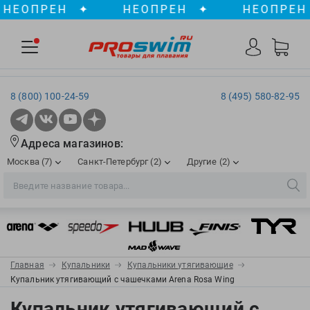
ОПРЕН
✦
НЕОПРЕН
✦
НЕОПРЕН
✦
8 (800) 100-24-59
8 (495) 580-82-95
Адреса магазинов:
Москва (7)
Санкт-Петербург (2)
Другие (2)
2XU
Ergosport
Рижская
Сенная пл./Садовая
, ТЦ «ПИК»
Краснодар
Aqua Lung
Evars
ул. им. Володи Головатого, д. 311
Aqua Sphere
Expand-a-Lung
Войковская/Балтийская
Обводный канал
, ТРК «Лиговъ»
, ТЦ «Метрополис»
Главная
Купальники
Купальники утягивающие
ТЦ «Галерея», 2 этаж
AquaFeel
Finis
Купальник утягивающий с чашечками Arena Rosa Wing
С 10.00 до 22.00
Славянский бульвар
, ТЦ «Океания»
Телефон магазина: 8 (861) 204-20-01
Aqurun
FOGGIES
Купальник утягивающий с