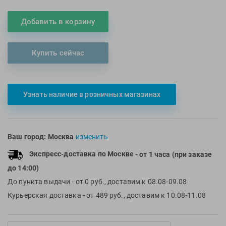
Multipower
Sproots
Добавить в корзину
Nike
Strechcordz
Nivea
Streda
Купить сейчас
Nutrend
Suunto
Octane Fitness
Swim Training
Oness Sport
Swimovate
Узнать наличие в розничных магазинах
Onitsuka Tiger
SWIMROOM
Original FitTools
Tanita
Paterra
Tekmar
Ваш город:
Москва
изменить
Torres
Экспресс-доставка по Москве
- от 1 часа (при заказе
Triswim
до 14:00)
Turbo
До пункта выдачи
- от 0 руб., доставим к 08.08-09.08
TUSA
Курьерская доставка
- от 489 руб., доставим к 10.08-11.08
TYR
Under Armour