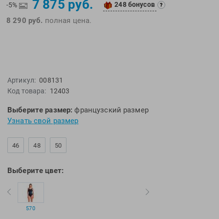
7 875 руб.
248 бонусов
EMDI
Lite Weights
-5%
?
Epson
Luvali
8 290 руб.
полная цена.
Mad Wave
Pavluque
Mako
Polar
Malmsten
Polaroid
Mambobaby
Proswim
Артикул:
008131
Код товара:
12403
Maru
Puma
Master-Ski
Rider
Выберите размер:
французский размер
McNett
Rip Curl
Узнать свой размер
Medaller
Roxy-Kids
46
48
50
MGB
Sailfish
Michael Phelps
Salomon
Выберите цвет:
Mizuno
Saucony
Morevna
SiS
Mosconi
Speedo
570
Mugiro
Sponser