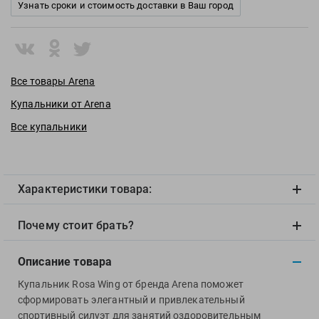
View
Узнать сроки и стоимость доставки в Ваш город
Vivobarefoot
Waboba
Winart
Все товары Arena
Yingfa
ZOGGS
Купальники от Arena
ZONE3
Все купальники
Альфапластик
ВФП
Журнал "Плавание"
Характеристики товара:
Издательство "Sport"
Издательство "Дивизион"
Почему стоит брать?
Издательство "Эксмо"
Описание товара
Издательство «Swimbook»
Издательство «Тулома»
Купальник Rosa Wing от бренда Arena поможет
сформировать элегантный и привлекательный
Спортивный Элемент
спортивный силуэт для занятий оздоровительным