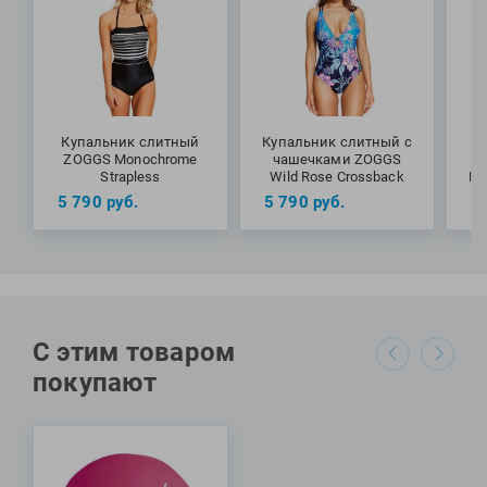
Sprintback от бренда Zoggs для активных тренировок в
бассейне и походов на пляж.
МАТЕРИАЛЫ: 82% переработанный полиэстер, 18%
эластан
Купальник слитный
Купальник слитный с
К
ZOGGS Monochrome
чашечками ZOGGS
Strapless
Wild Rose Crossback
Pl
5 790
руб.
5 790
руб.
5
С этим товаром
покупают