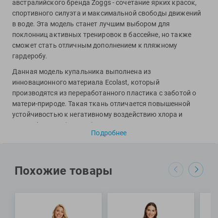
Фитосила
австралийского бренда Zoggs - сочетание ярких красок,
спортивного силуэта и максимальной свободы движений
в воде. Эта модель станет лучшим выбором для
поклонниц активных тренировок в бассейне, но также
сможет стать отличным дополнением к пляжному
гардеробу.
Данная модель купальника выполнена из
инновационного материала Ecolast, который
производятся из переработанного пластика с заботой о
матери-природе. Такая ткань отличается повышенной
устойчивостью к негативному воздействию хлора и
ультрафиолета (UPF50+), за счет чего купальник не
Подробнее
потеряет яркости красок и исходной формы даже спустя
огромное множество часов, проведенных в воде. Для
максимального комфорта предусмотрена передняя
подкладка. Высокий вырез бедра, тонкие лямки и
Похожие товары
спортивная спинка обеспечивают максимальную свободу
движений, что так необходимо во время выполнения
плавательных движений.
Специалисты Proswim рекомендуют купальник Wake