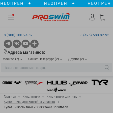
ОПРЕН
✦
НЕОПРЕН
✦
НЕОПРЕН
✦
8 (800) 100-24-59
8 (495) 580-82-95
Адреса магазинов:
Москва (7)
Санкт-Петербург (2)
Другие (2)
2XU
Ergosport
Рижская
Сенная пл./Садовая
, ТЦ «ПИК»
Краснодар
Aqua Lung
Evars
ул. им. Володи Головатого, д. 311
Aqua Sphere
Expand-a-Lung
Войковская/Балтийская
Обводный канал
, ТРК «Лиговъ»
, ТЦ «Метрополис»
Главная
Купальники
Купальники слитные
ТЦ «Галерея», 2 этаж
AquaFeel
Finis
Купальники для бассейна и пляжа
С 10.00 до 22.00
Славянский бульвар
, ТЦ «Океания»
Купальник слитный ZOGGS Wake Sprintback
Телефон магазина: 8 (861) 204-20-01
Aqurun
FOGGIES