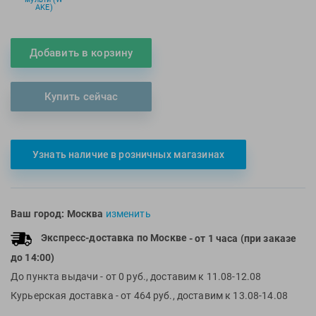
AKE)
Multipower
Sproots
Nike
Strechcordz
Добавить в корзину
Nivea
Streda
Nutrend
Suunto
Octane Fitness
Swim Training
Купить сейчас
Oness Sport
Swimovate
Onitsuka Tiger
SWIMROOM
Original FitTools
Tanita
Узнать наличие в розничных магазинах
Paterra
Tekmar
Torres
Ваш город:
Москва
изменить
Triswim
Экспресс-доставка по Москве
- от 1 часа (при заказе
Turbo
до 14:00)
TUSA
До пункта выдачи
- от 0 руб., доставим к 11.08-12.08
TYR
Курьерская доставка
- от 464 руб., доставим к 13.08-14.08
Under Armour