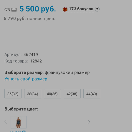
EMDI
Lite Weights
5 500 руб.
173 бонусов
-5%
?
Epson
Luvali
5 790 руб.
полная цена.
Mad Wave
Pavluque
Mako
Polar
Malmsten
Polaroid
Mambobaby
Proswim
Артикул:
462419
Maru
Puma
Код товара:
12842
Master-Ski
Rider
Выберите размер:
французский размер
McNett
Rip Curl
Узнать свой размер
Medaller
Roxy-Kids
MGB
Sailfish
36(32)
38(34)
40(36)
42(38)
44(40)
Michael Phelps
Salomon
Mizuno
Saucony
Выберите цвет:
Morevna
SiS
Mosconi
Speedo
Mugiro
Sponser
мульти (W