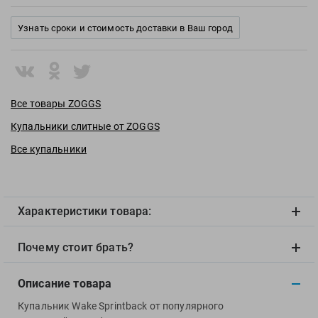
View
Vivobarefoot
Узнать сроки и стоимость доставки в Ваш город
Waboba
Winart
Yingfa
ZOGGS
Все товары ZOGGS
ZONE3
Купальники слитные от ZOGGS
Альфапластик
Все купальники
ВФП
Журнал "Плавание"
Издательство "Sport"
Характеристики товара:
Издательство "Дивизион"
Издательство "Эксмо"
Почему стоит брать?
Издательство «Swimbook»
Издательство «Тулома»
Описание товара
Спортивный Элемент
Купальник Wake Sprintback от популярного