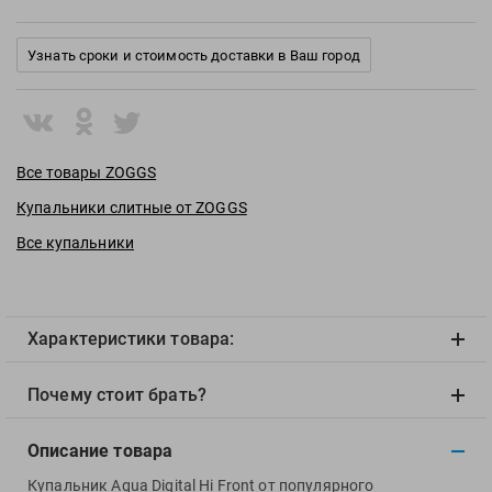
View
Vivobarefoot
Узнать сроки и стоимость доставки в Ваш город
Waboba
Winart
Yingfa
ZOGGS
Все товары ZOGGS
ZONE3
Купальники слитные от ZOGGS
Альфапластик
Все купальники
ВФП
Журнал "Плавание"
Издательство "Sport"
Характеристики товара:
Издательство "Дивизион"
Издательство "Эксмо"
Почему стоит брать?
Издательство «Swimbook»
Издательство «Тулома»
Описание товара
Спортивный Элемент
Купальник Aqua Digital Hi Front от популярного