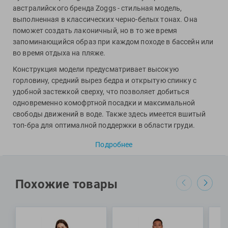
Фитосила
австралийского бренда Zoggs - стильная модель,
выполненная в классических черно-белых тонах. Она
поможет создать лаконичный, но в то же время
запоминающийся образ при каждом походе в бассейн или
во время отдыха на пляже.
Конструкция модели предусматривает высокую
горловину, средний вырез бедра и открытую спинку с
удобной застежкой сверху, что позволяет добиться
одновременно комофртной посадки и максимальной
свободы движений в воде. Также здесь имеется вшитый
топ-бра для оптималной поддержки в области груди.
Купальник произведен из инновационного материала
Подробнее
Ecolast+ с вплетением волкон Repreve, сделанных из
переработанного пластика: его отличают максимальная
устойчивость к негативному воздействию хлора и
ультрафиолета (UPF50+). Такое изделие прослужит
Похожие товары
примерно в 4 раза дольше обычных купальников из
орагнической ткани. Прикоснитесь к современной
классике плавательной моды!