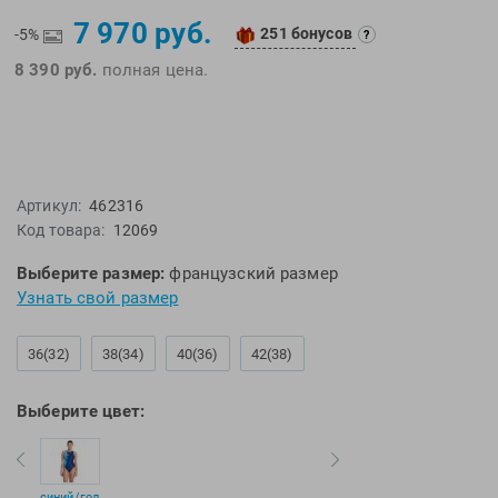
EMDI
Lite Weights
7 970 руб.
251 бонусов
-5%
?
Epson
Luvali
8 390 руб.
полная цена.
Mad Wave
Pavluque
Mako
Polar
Malmsten
Polaroid
Mambobaby
Proswim
Артикул:
462316
Maru
Puma
Код товара:
12069
Master-Ski
Rider
Выберите размер:
французский размер
McNett
Rip Curl
Узнать свой размер
Medaller
Roxy-Kids
MGB
Sailfish
36(32)
38(34)
40(36)
42(38)
Michael Phelps
Salomon
Mizuno
Saucony
Выберите цвет:
Morevna
SiS
Mosconi
Speedo
Mugiro
Sponser
синий/гол