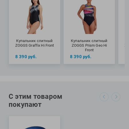
Специалисты Proswim рекомендуют купальник Aqua
Digital Hi Front от бренда Zoggs для занятий в бассейне и
пляжного отдыха.
МАТЕРИАЛЫ: 55% переработанный полиэстер, 45%
полиэстер ПБТ
Купальник слитный
Купальник слитный
К
ZOGGS Graffix Hi Front
ZOGGS Prism Geo Hi
ZO
Front
8 390
руб.
8 390
руб.
8
С этим товаром
покупают