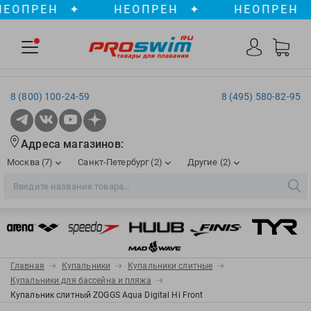
ПРЕН
✦
НЕОПРЕН
✦
НЕОПРЕН
✦
8 (800) 100-24-59
8 (495) 580-82-95
Адреса магазинов:
Москва (7)
Санкт-Петербург (2)
Другие (2)
2XU
Ergosport
Рижская
Сенная пл./Садовая
, ТЦ «ПИК»
Краснодар
Aqua Lung
Evars
ул. им. Володи Головатого, д. 311
Aqua Sphere
Expand-a-Lung
Войковская/Балтийская
Обводный канал
, ТРК «Лиговъ»
, ТЦ «Метрополис»
Главная
Купальники
Купальники слитные
ТЦ «Галерея», 2 этаж
AquaFeel
Finis
Купальники для бассейна и пляжа
С 10.00 до 22.00
Славянский бульвар
, ТЦ «Океания»
Купальник слитный ZOGGS Aqua Digital Hi Front
Телефон магазина: 8 (861) 204-20-01
Aqurun
FOGGIES