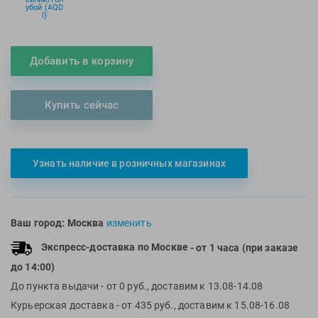
убой (AQD
Multipower
Sproots
I)
Nike
Strechcordz
Nivea
Streda
Добавить в корзину
Nutrend
Suunto
Octane Fitness
Swim Training
Купить сейчас
Oness Sport
Swimovate
Onitsuka Tiger
SWIMROOM
Original FitTools
Tanita
Узнать наличие в розничных магазинах
Paterra
Tekmar
Torres
Triswim
Ваш город:
Москва
изменить
Turbo
Экспресс-доставка по Москве
- от 1 часа (при заказе
TUSA
до 14:00)
TYR
До пункта выдачи
- от 0 руб., доставим к 13.08-14.08
Under Armour
Курьерская доставка
- от 435 руб., доставим к 15.08-16.08