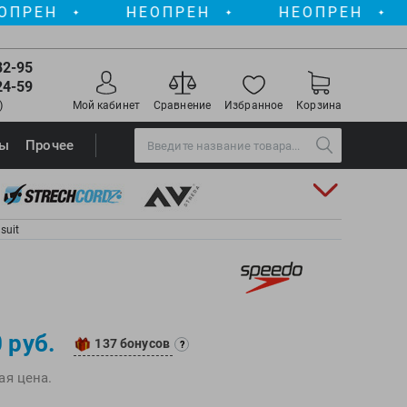
НЕОПРЕН
НЕОПРЕН
НЕО
✦
✦
✦
82-95
24-59
)
Мой кабинет
Сравнение
Избранное
Корзина
Torres
ры
Прочее
Triswim
Turbo
TUSA
suit
TYR
Under Armour
View
)
Vivobarefoot
 руб.
137 бонусов
Waboba
?
Winart
ая цена.
Yingfa