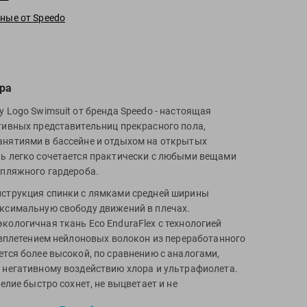
ные от Speedo
ра
 Logo Swimsuit от бренда Speedo - настоящая
тивных представительниц прекрасного пола,
нятиями в бассейне и отдыхом на открытых
ь легко сочетается практически с любыми вещами
 пляжного гардероба.
струкция спинки с лямками средней ширины
ксимальную свободу движений в плечах.
кологичная ткань Eco EnduraFlex с технологией
и вплетением нейлоновых волокон из переработанного
ется более высокой, по сравнению с аналогами,
 негативному воздействию хлора и ультрафиолета.
делие быстро сохнет, не выцветает и не
осле многих часов, проведенных в воде.