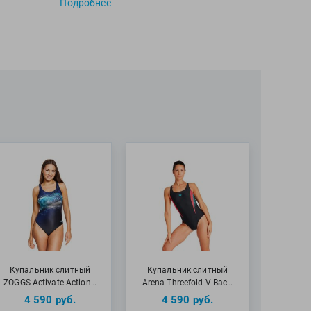
Подробнее
swim рекомендуют купальник Medley Logo Swimsuit
o для тренировок в бассейне и пляжного отдыха.
 переработанный полиамид, 20% эластан
Купальник слитный
Купальник слитный
ZOGGS Activate Action…
Arena Threefold V Bac…
4 590
руб.
4 590
руб.