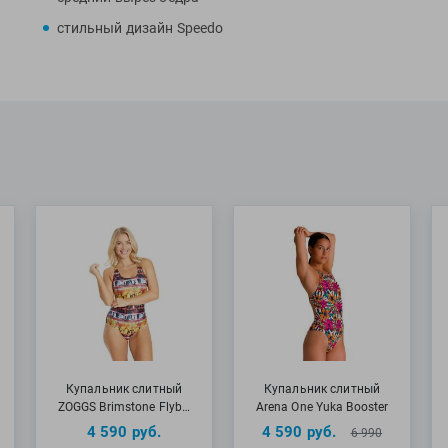
Специалисты Pro
стильный дизайн Speedo
от бренда Speed
МАТЕРИАЛЫ: 80%
Купальник слитный
Купальник слитный
ZOGGS Brimstone Flyb…
Arena One Yuka Booster
4 590
руб.
4 590
руб.
6 990