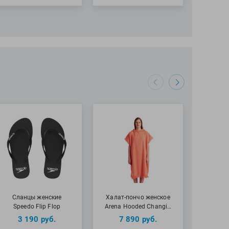
Сланцы женские
Халат-пончо женское
Ша
Speedo Flip Flop
Arena Hooded Changi…
плаван
3 190
руб.
7 890
руб.
1