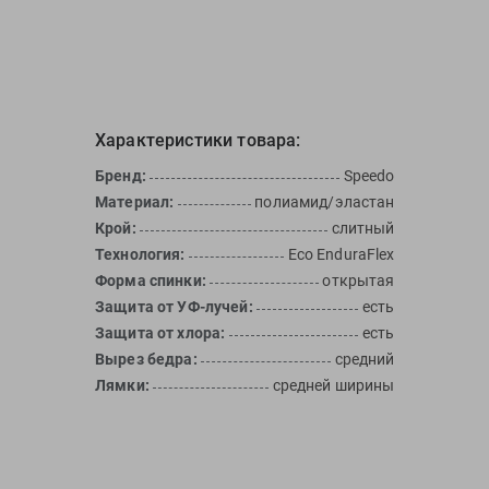
Характеристики товара:
Бренд:
Speedo
Материал:
полиамид/эластан
Крой:
слитный
Технология:
Eco EnduraFlex
Форма спинки:
открытая
Защита от УФ-лучей:
есть
Защита от хлора:
есть
Вырез бедра:
средний
Лямки:
средней ширины