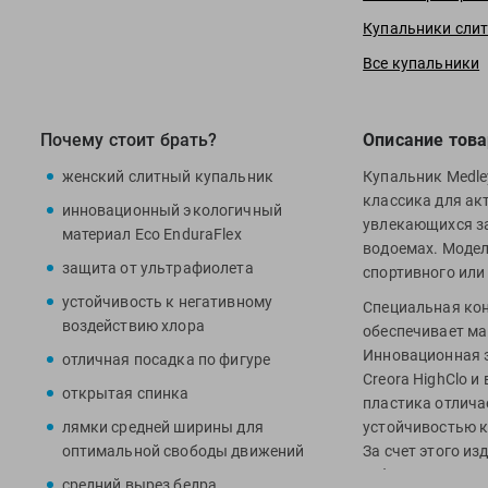
Купальники слит
Все купальники
Почему стоит брать?
Описание това
женский слитный купальник
Купальник Medley
классика для ак
инновационный экологичный
увлекающихся за
материал Eco EnduraFlex
водоемах. Модел
защита от ультрафиолета
спортивного или
устойчивость к негативному
Специальная кон
воздействию хлора
обеспечивает ма
Инновационная э
отличная посадка по фигуре
Creora HighClo 
открытая спинка
пластика отлича
лямки средней ширины для
устойчивостью к
оптимальной свободы движений
За счет этого из
деформируется п
средний вырез бедра