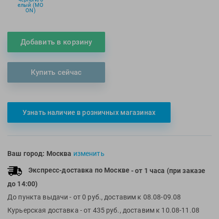
елый (MO
Multipower
Sproots
ON)
Nike
Strechcordz
Nivea
Streda
Добавить в корзину
Nutrend
Suunto
Octane Fitness
Swim Training
Купить сейчас
Oness Sport
Swimovate
Onitsuka Tiger
SWIMROOM
Original FitTools
Tanita
Узнать наличие в розничных магазинах
Paterra
Tekmar
Torres
Triswim
Ваш город:
Москва
изменить
Turbo
Экспресс-доставка по Москве
- от 1 часа (при заказе
TUSA
до 14:00)
TYR
До пункта выдачи
- от 0 руб., доставим к 08.08-09.08
Under Armour
Курьерская доставка
- от 435 руб., доставим к 10.08-11.08