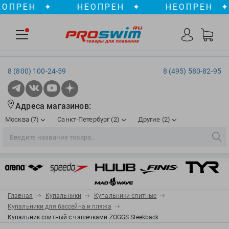
РЕН
✦
НЕОПРЕН
✦
НЕОПРЕН
✦
8 (800) 100-24-59
8 (495) 580-82-95
Адреса магазинов:
Москва (7)
Санкт-Петербург (2)
Другие (2)
2XU
Ergosport
Рижская
Сенная пл./Садовая
, ТЦ «ПИК»
Краснодар
Aqua Lung
Evars
ул. им. Володи Головатого, д. 311
Aqua Sphere
Expand-a-Lung
Войковская/Балтийская
Обводный канал
, ТРК «Лиговъ»
, ТЦ «Метрополис»
Главная
Купальники
Купальники слитные
ТЦ «Галерея», 2 этаж
AquaFeel
Finis
Купальники для бассейна и пляжа
С 10.00 до 22.00
Славянский бульвар
, ТЦ «Океания»
Купальник слитный с чашечками ZOGGS Sleekback
Телефон магазина: 8 (861) 204-20-01
Aqurun
FOGGIES