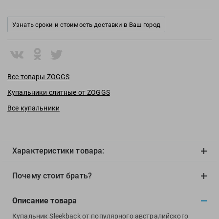
View
Vivobarefoot
Узнать сроки и стоимость доставки в Ваш город
Waboba
Winart
Yingfa
ZOGGS
Все товары ZOGGS
ZONE3
Купальники слитные от ZOGGS
Альфапластик
Все купальники
ВФП
Журнал "Плавание"
Издательство "Sport"
Характеристики товара:
Издательство "Дивизион"
Издательство "Эксмо"
Почему стоит брать?
Издательство «Swimbook»
Издательство «Тулома»
Описание товара
Спортивный Элемент
Купальник Sleekback от популярного австралийского