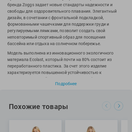
Фитосила
бренда Zoggs задает новые стандарты надежности и
свободы для оздоровительного плавания. Элегантный
дизайн, в сочетании с фронтальной подкладкой,
формованными чашечками для поддержки груди и
регулируемыми лямками, позволит создать свой
неповторимый спортивный образ для посещения
бассейна или отдыха на солнечном побережье.
Модель выполнена из инновационного экологичного
материала Ecolast, который почти на 80% состоит из
переработанного пластика. За счет этого изделие
характеризуется повышенной устойчивостью к
негативному воздействию хлора и ультрафиолета
Подробнее
(UPF50+), не выцветает и не деформируется даже после
весьма продолжительной эксплуатации в воде. К прочим
особенностям купальника можно отнести классическую
открытую конструкцию спинки и высокий вырез бедра.
Похожие товары
Специалисты Proswim рекомендуют купальник Sleekback
от бренда Zoggs для оздоровительного плавания в
бассейне и пляжного отдыха.