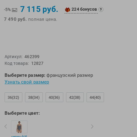
EMDI
Lite Weights
7 115 руб.
224 бонусов
-5%
?
Epson
Luvali
7 490 руб.
полная цена.
Mad Wave
Pavluque
Mako
Polar
Malmsten
Polaroid
Mambobaby
Proswim
Артикул:
462399
Maru
Puma
Код товара:
12827
Master-Ski
Rider
Выберите размер:
французский размер
McNett
Rip Curl
Узнать свой размер
Medaller
Roxy-Kids
MGB
Sailfish
36(32)
38(34)
40(36)
42(38)
44(40)
Michael Phelps
Salomon
Mizuno
Saucony
Выберите цвет:
Morevna
SiS
Mosconi
Speedo
Mugiro
Sponser
черный/б