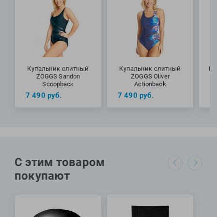
МАТЕРИАЛЫ: 82% переработанный полиэстер, 18%
эластан
Купальник слитный
Купальник слитный
Ку
ZOGGS Sandon
ZOGGS Oliver
Scoopback
Actionback
7 490
руб.
7 490
руб.
7
С этим товаром
покупают