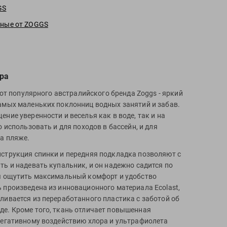
GS
тные от ZOGGS
ра
k от популярного австралийского бренда Zoggs - яркий
амых маленьких поклонниц водных занятий и забав.
ние уверенности и веселья как в воде, так и на
о использовать и для походов в бассейн, и для
а пляже.
струкция спинки и передняя подкладка позволяют с
ть и надевать купальник, и он надежно садится по
я ощутить максимальный комфорт и удобство
 произведена из инновационного материала Ecolast,
ливается из переработанного пластика с заботой об
е. Кроме того, ткань отличает повышенная
негативному воздействию хлора и ультрафиолета