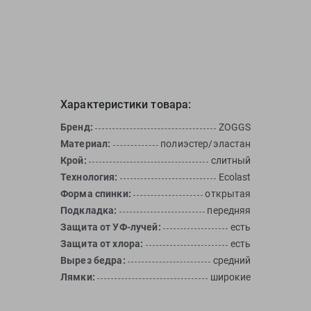
Характеристики товара:
Бренд:
ZOGGS
Материал:
полиэстер/эластан
Крой:
слитный
Технология:
Ecolast
Форма спинки:
открытая
Подкладка:
передняя
Защита от УФ-лучей:
есть
Защита от хлора:
есть
Вырез бедра:
средний
Лямки:
широкие