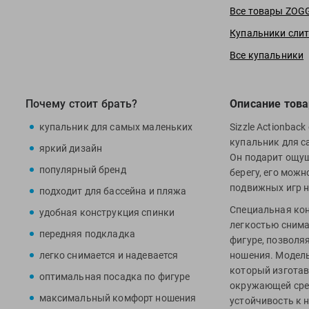
Все товары ZOG
Купальники сли
Все купальники
Почему стоит брать?
Описание това
купальник для самых маленьких
Sizzle Actionbac
купальник для с
яркий дизайн
Он подарит ощуще
популярный бренд
берегу, его можн
подвижных игр н
подходит для бассейна и пляжа
Специальная кон
удобная конструкция спинки
легкостью снима
передняя подкладка
фигуре, позволя
легко снимается и надевается
ношения. Модель
который изготав
оптимальная посадка по фигуре
окружающей сред
максимальный комфорт ношения
устойчивость к 