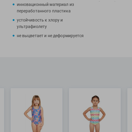
(UPF50+), за сче
инновационный материал из
даже спустя боле
переработанного пластика
устойчивость к хлору и
ультрафиолету
не выцветает и не деформируется
Специалисты Pro
самым маленьким
отдыха на пляже
МАТЕРИАЛЫ: 84%