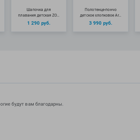
Шапочка для
Полотенце-пончо
плавания детская ZO…
детское хлопковое Ar…
1 290
руб.
3 990
руб.
огие будут вам благодарны.