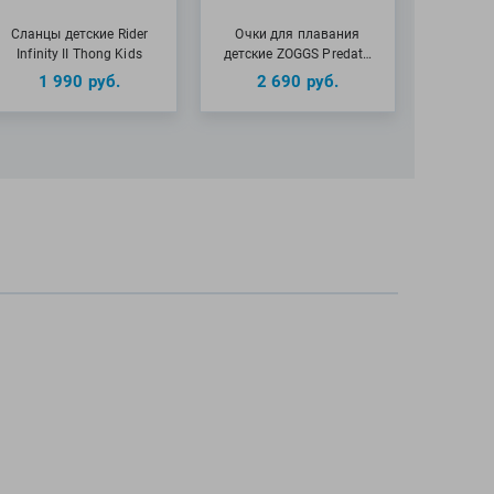
Сланцы детские Rider
Очки для плавания
Очки 
Infinity II Thong Kids
детские ZOGGS Predat…
детские 
1 990
руб.
2 690
руб.
1