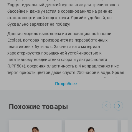
Фитосила
Zoggs - идеальный детский купальник для тренировок в
бассейне и даже участия в соревнованиях на ранних
этапах спортивной подготовки. Яркий и удобный, он
буквально заряжает на победу!
Данная модель выполнена из инновационной ткани
Ecolast, которая производится из переработанных
пластиковых бутылок. За счет этого материал
характеризуется повышенной устойчивостью к
негативному воздействию хлора и ультрафиолета
(UPF50+), сохраняя эластичность в 4 направлениях и не
теряя яркости цветов даже спустя 250 часов в воде. Яркая
расцветка придется по душе практически каждой юной
Подробнее
чемпионке, а передняя подкладка, широкие лямки и
открытая конструкция спинки подарят комфортную
посадку одновременно с полной свободой движений в
воде.
Похожие товары