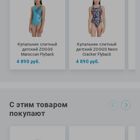
Купальник слитный
Купальник слитный
К
детский ZOGGS
детский ZOGGS Neon
Maroccan Flyback
Cracker Flyback
Co
Специалисты Proswim рекомендуют детский купальник
4 890
руб.
4 890
руб.
4
Fruity Flyback от бренда Zoggs для регулярных тренировок
в бассейне, участия в соревнованиях начального уровня, а
также отдыха на открытых водоемах.
МАТЕРИАЛЫ: 82% переработанный полиэстер, 18%
эластан
С этим товаром
покупают