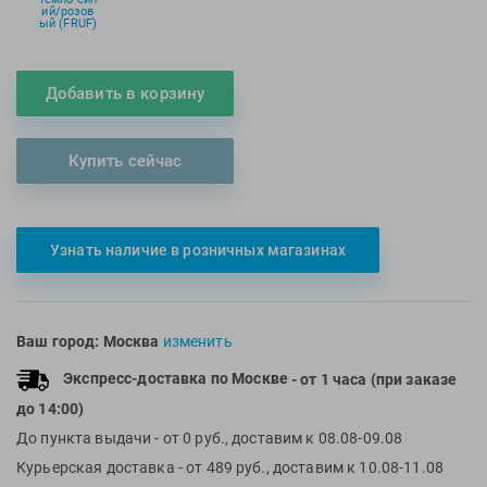
ий/розов
Multipower
Sproots
ый (FRUF)
Nike
Strechcordz
Nivea
Streda
Добавить в корзину
Nutrend
Suunto
Octane Fitness
Swim Training
Купить сейчас
Oness Sport
Swimovate
Onitsuka Tiger
SWIMROOM
Original FitTools
Tanita
Узнать наличие в розничных магазинах
Paterra
Tekmar
Torres
Triswim
Ваш город:
Москва
изменить
Turbo
Экспресс-доставка по Москве
- от 1 часа (при заказе
TUSA
до 14:00)
TYR
До пункта выдачи
- от 0 руб., доставим к 08.08-09.08
Under Armour
Курьерская доставка
- от 489 руб., доставим к 10.08-11.08