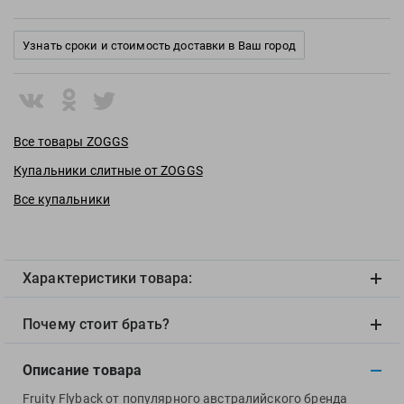
View
Vivobarefoot
Узнать сроки и стоимость доставки в Ваш город
Waboba
Winart
Yingfa
ZOGGS
Все товары ZOGGS
ZONE3
Купальники слитные от ZOGGS
Альфапластик
Все купальники
ВФП
Журнал "Плавание"
Издательство "Sport"
Характеристики товара:
Издательство "Дивизион"
Издательство "Эксмо"
Почему стоит брать?
Издательство «Swimbook»
Издательство «Тулома»
Описание товара
Спортивный Элемент
Fruity Flyback от популярного австралийского бренда