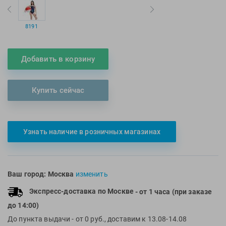
Multipower
Sproots
Nike
Strechcordz
8191
Nivea
Streda
Nutrend
Suunto
Добавить в корзину
Octane Fitness
Swim Training
Oness Sport
Swimovate
Купить сейчас
Onitsuka Tiger
SWIMROOM
Original FitTools
Tanita
Paterra
Tekmar
Узнать наличие в розничных магазинах
Torres
Triswim
Turbo
Ваш город:
Москва
изменить
TUSA
Экспресс-доставка по Москве
- от 1 часа (при заказе
TYR
до 14:00)
Under Armour
До пункта выдачи
- от 0 руб., доставим к 13.08-14.08