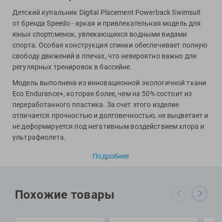
Фитосила
Детский купальник Digital Placement Powerback Swimsuit
от бренда Speedo - яркая и привлекательная модель для
юных спортсменок, увлекающихся водными видами
спорта. Особая конструкция спинки обеспечивает полную
свободу движений в плечах, что невероятно важно для
регулярных тренировок в бассейне.
Модель выполнена из инновационной экологичной ткани
Eco Endurance+, которая более, чем на 50% состоит из
переработанного пластика. За счет этого изделие
отличается прочностью и долговечностью, не выцветает и
не деформируется под негативным воздействием хлора и
ультрафиолета.
Специалисты Proswim рекомендуют купальник Digital
Подробнее
Placement Powerback Swimsuit от бренда Speedo девочкам
для регулярных тренировок в бассейне и пляжного
отдыха.
Похожие товары
МАТЕРИАЛЫ: 53% переработанный полиэстер, 47%
полиэстер ПБТ