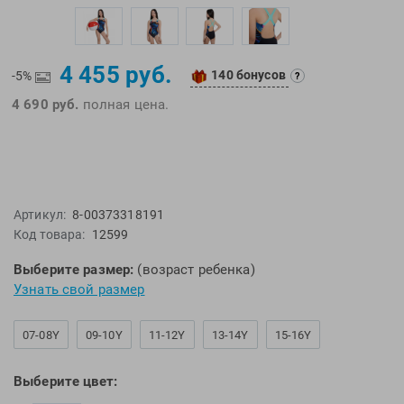
EMDI
Lite Weights
Epson
Luvali
4 455 руб.
Mad Wave
Pavluque
140 бонусов
-5%
?
Mako
Polar
4 690 руб.
полная цена.
Malmsten
Polaroid
Mambobaby
Proswim
Maru
Puma
Master-Ski
Rider
Артикул:
8-00373318191
McNett
Rip Curl
Код товара:
12599
Medaller
Roxy-Kids
Выберите размер:
(возраст ребенка)
MGB
Sailfish
Узнать свой размер
Michael Phelps
Salomon
Mizuno
Saucony
07-08Y
09-10Y
11-12Y
13-14Y
15-16Y
Morevna
SiS
Mosconi
Speedo
Выберите цвет:
Mugiro
Sponser