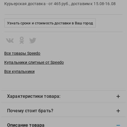
View
Курьерская доставка
- от 465 руб., доставим к 15.08-16.08
Vivobarefoot
Waboba
Узнать сроки и стоимость доставки в Ваш город
Winart
Yingfa
ZOGGS
ZONE3
Все товары Speedo
Альфапластик
Купальники слитные от Speedo
ВФП
Все купальники
Журнал "Плавание"
Издательство "Sport"
Издательство "Дивизион"
Характеристики товара:
Издательство "Эксмо"
Издательство «Swimbook»
Почему стоит брать?
Издательство «Тулома»
Спортивный Элемент
Описание товара