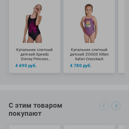
Купальник слитный
Купальник слитный
К
детский Speedo
детский ZOGGS Kitten
Disney Princess
Safari Crossback
Q
Placement Medalist
4 690
руб.
4 780
руб.
4
Swimsuit Black
С этим товаром
покупают