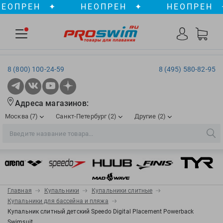
ПРЕН
✦
НЕОПРЕН
✦
НЕОПРЕН
✦
8 (800) 100-24-59
8 (495) 580-82-95
Адреса магазинов:
Москва (7)
Санкт-Петербург (2)
Другие (2)
2XU
Ergosport
Рижская
Сенная пл./Садовая
, ТЦ «ПИК»
Краснодар
Aqua Lung
Evars
ул. им. Володи Головатого, д. 311
Aqua Sphere
Expand-a-Lung
Войковская/Балтийская
Обводный канал
, ТРК «Лиговъ»
, ТЦ «Метрополис»
Главная
Купальники
Купальники слитные
ТЦ «Галерея», 2 этаж
AquaFeel
Finis
Купальники для бассейна и пляжа
С 10.00 до 22.00
Славянский бульвар
, ТЦ «Океания»
Купальник слитный детский Speedo Digital Placement Powerback
Телефон магазина: 8 (861) 204-20-01
Aqurun
FOGGIES
Swimsuit