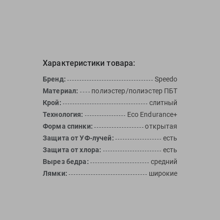
Характеристики товара:
Бренд:
Speedo
Материал:
полиэстер/полиэстер ПБТ
Крой:
слитный
Технология:
Eco Endurance+
Форма спинки:
открытая
Защита от УФ-лучей:
есть
Защита от хлора:
есть
Вырез бедра:
средний
Лямки:
широкие