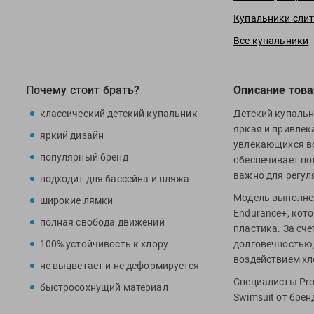
Купальники слит
Все купальники
Почему стоит брать?
Описание това
классический детский купальник
Детский купальни
яркая и привлек
яркий дизайн
увлекающихся во
популярный бренд
обеспечивает по
важно для регул
подходит для бассейна и пляжа
Модель выполнен
широкие лямки
Endurance+, кото
полная свобода движений
пластика. За сче
100% устойчивость к хлору
долговечностью,
воздействием хл
не выцветает и не деформируется
Специалисты Pro
быстросохнущий материал
Swimsuit от бре
бассейне и пляж