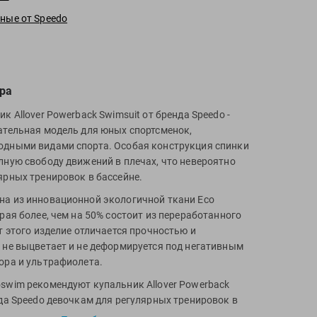
ные от Speedo
ра
к Allover Powerback Swimsuit от бренда Speedo -
ательная модель для юных спортсменок,
дными видами спорта. Особая конструкция спинки
лную свободу движений в плечах, что невероятно
ярных тренировок в бассейне.
а из инновационной экологичной ткани Eco
рая более, чем на 50% состоит из переработанного
т этого изделие отличается прочностью и
 не выцветает и не деформируется под негативным
ора и ультрафиолета.
swim рекомендуют купальник Allover Powerback
нда Speedo девочкам для регулярных тренировок в
ного отдыха.