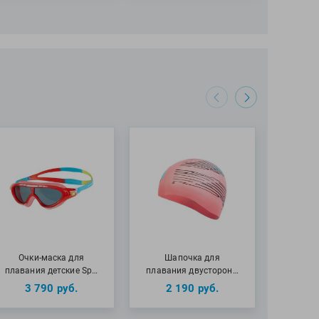
Очки-маска для
Шапочка для
Очки 
плавания детские Sp…
плавания двусторон…
детские
3 790
руб.
2 190
руб.
2