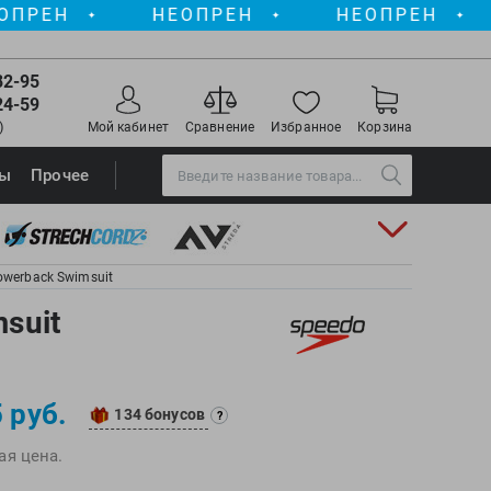
НЕОПРЕН
НЕОПРЕН
НЕО
✦
✦
✦
82-95
24-59
)
Мой кабинет
Сравнение
Избранное
Корзина
Torres
ры
Прочее
Triswim
Turbo
TUSA
owerback Swimsuit
TYR
suit
Under Armour
View
)
Vivobarefoot
 руб.
134 бонусов
Waboba
?
Winart
ая цена.
Yingfa