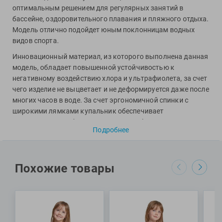
Фитосила
оптимальным решением для регулярных занятий в
бассейне, оздоровительного плавания и пляжного отдыха.
Модель отлично подойдет юным поклонницам водных
видов спорта.
Инновационный материал, из которого выполнена данная
модель, обладает повышенной устойчивостью к
негативному воздействию хлора и ультрафиолета, за счет
чего изделие не выцветает и не деформируется даже после
многих часов в воде. За счет эргономичной спинки с
широкими лямками купальник обеспечивает
максимально стабильную посадку по фигуре.
Подробнее
Специалисты Proswim рекомендуют купальник V Back
Panel Jr от бренда Arena девочкам для тренировок в
бассейне и пляжного отдыха.
Похожие товары
МАТЕРИАЛЫ: 82% полиэстер, 18% эластан