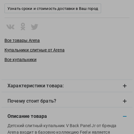
View
Узнать сроки и стоимость доставки в Ваш город
Vivobarefoot
Waboba
Winart
Yingfa
Все товары Arena
ZOGGS
Купальники слитные от Arena
ZONE3
Все купальники
Альфапластик
ВФП
Журнал "Плавание"
Издательство "Sport"
Характеристики товара:
Издательство "Дивизион"
Почему стоит брать?
Издательство "Эксмо"
Издательство «Swimbook»
Описание товара
Издательство «Тулома»
Детский слитный купальник V Back Panel Jr от бренда
Спортивный Элемент
Arena входит в базовую коллекцию Feel и является