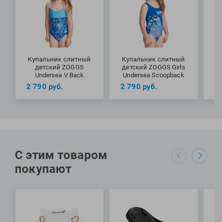
Купальник слитный
Купальник слитный
К
детский ZOGGS
детский ZOGGS Girls
д
Undersea V Back
Undersea Scoopback
2 790
руб.
2 790
руб.
2
С этим товаром
покупают