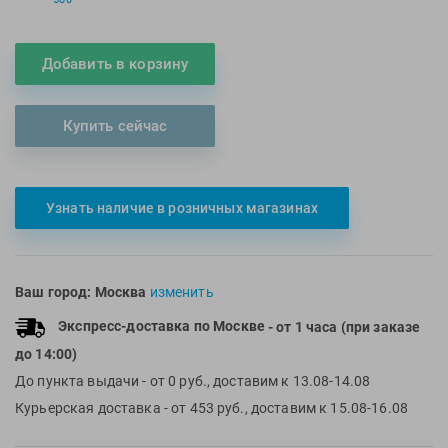
Multipower
Sproots
Nike
Strechcordz
Добавить в корзину
Nivea
Streda
Nutrend
Suunto
Купить сейчас
Octane Fitness
Swim Training
Oness Sport
Swimovate
Onitsuka Tiger
SWIMROOM
Узнать наличие в розничных магазинах
Original FitTools
Tanita
Paterra
Tekmar
Torres
Ваш город:
Москва
изменить
Triswim
Экспресс-доставка по Москве
- от 1 часа (при заказе
Turbo
до 14:00)
TUSA
До пункта выдачи
- от 0 руб., доставим к 13.08-14.08
TYR
Курьерская доставка
- от 453 руб., доставим к 15.08-16.08
Under Armour