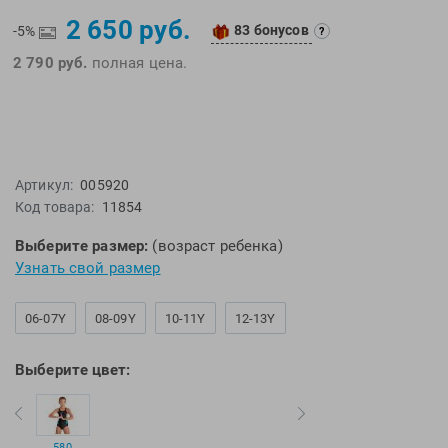
EMDI
Lite Weights
2 650 руб.
83 бонусов
-5%
?
Epson
Luvali
2 790 руб.
полная цена.
Mad Wave
Pavluque
Mako
Polar
Malmsten
Polaroid
Mambobaby
Proswim
Артикул:
005920
Maru
Puma
Код товара:
11854
Master-Ski
Rider
Выберите размер:
(возраст ребенка)
McNett
Rip Curl
Узнать свой размер
Medaller
Roxy-Kids
MGB
Sailfish
06-07Y
08-09Y
10-11Y
12-13Y
Michael Phelps
Salomon
Mizuno
Saucony
Выберите цвет:
Morevna
SiS
Mosconi
Speedo
Mugiro
Sponser
580