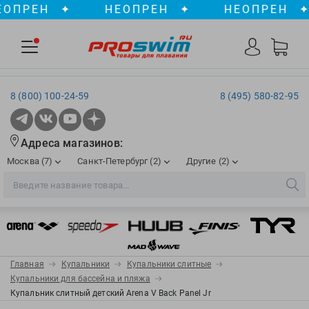
ПРЕН
✦
НЕОПРЕН
✦
НЕОПРЕН
✦
8 (800) 100-24-59
8 (495) 580-82-95
Адреса магазинов:
Москва (7)
Санкт-Петербург (2)
Другие (2)
2XU
Ergosport
Рижская
Сенная пл./Садовая
, ТЦ «ПИК»
Краснодар
Aqua Lung
Evars
ул. им. Володи Головатого, д. 311
Aqua Sphere
Expand-a-Lung
Войковская/Балтийская
Обводный канал
, ТРК «Лиговъ»
, ТЦ «Метрополис»
Главная
Купальники
Купальники слитные
ТЦ «Галерея», 2 этаж
AquaFeel
Finis
Купальники для бассейна и пляжа
С 10.00 до 22.00
Славянский бульвар
, ТЦ «Океания»
Купальник слитный детский Arena V Back Panel Jr
Телефон магазина: 8 (861) 204-20-01
Aqurun
FOGGIES