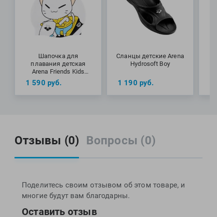
Шапочка для
Сланцы детские Arena
О
плавания детская
Hydrosoft Boy
д
Arena Friends Kids
Silicone Cap
1 590
руб.
1 190
руб.
1
Отзывы (0)
Вопросы (0)
Поделитесь своим отзывом об этом товаре, и
многие будут вам благодарны.
Оставить отзыв