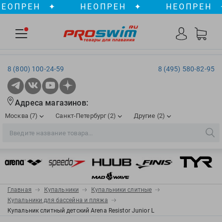
ПРЕН
✦
НЕОПРЕН
✦
НЕОПРЕН
✦
8 (800) 100-24-59
8 (495) 580-82-95
Адреса магазинов:
Москва (7)
Санкт-Петербург (2)
Другие (2)
2XU
Ergosport
Рижская
Сенная пл./Садовая
, ТЦ «ПИК»
Краснодар
Aqua Lung
Evars
ул. им. Володи Головатого, д. 311
Aqua Sphere
Expand-a-Lung
Войковская/Балтийская
Обводный канал
, ТРК «Лиговъ»
, ТЦ «Метрополис»
Главная
Купальники
Купальники слитные
ТЦ «Галерея», 2 этаж
AquaFeel
Finis
Купальники для бассейна и пляжа
С 10.00 до 22.00
Славянский бульвар
, ТЦ «Океания»
Купальник слитный детский Arena Resistor Junior L
Телефон магазина: 8 (861) 204-20-01
Aqurun
FOGGIES