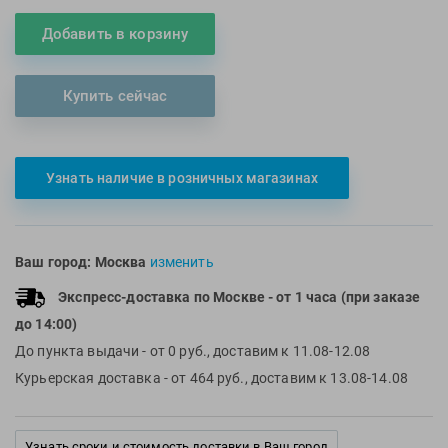
Multipower
Sproots
Добавить в корзину
Nike
Strechcordz
Nivea
Streda
Купить сейчас
Nutrend
Suunto
Octane Fitness
Swim Training
Oness Sport
Swimovate
Узнать наличие в розничных магазинах
Onitsuka Tiger
SWIMROOM
Original FitTools
Tanita
Paterra
Tekmar
Ваш город:
Москва
изменить
Torres
Экспресс-доставка по Москве
- от 1 часа (при заказе
Triswim
до 14:00)
Turbo
До пункта выдачи
- от 0 руб., доставим к 11.08-12.08
TUSA
Курьерская доставка
- от 464 руб., доставим к 13.08-14.08
TYR
Under Armour
Узнать сроки и стоимость доставки в Ваш город