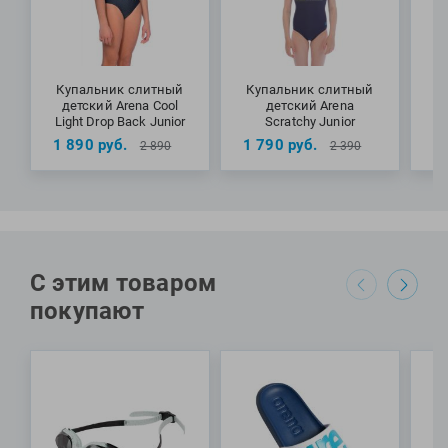
Купальник слитный
Купальник слитный
К
детский Arena Cool
детский Arena
д
Light Drop Back Junior
Scratchy Junior
1 890
руб.
1 790
руб.
2
2 890
2 390
С этим товаром
покупают