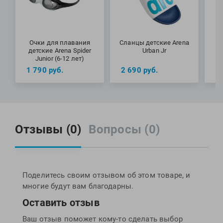
Очки для плавания
Сланцы детские Arena
детские Arena Spider
Urban Jr
Junior (6-12 лет)
д
1 790
руб.
2 690
руб.
1
H
Отзывы (0)
Вопросы (0)
Поделитесь своим отзывом об этом товаре, и
многие будут вам благодарны.
Оставить отзыв
Ваш отзыв поможет кому-то сделать выбор