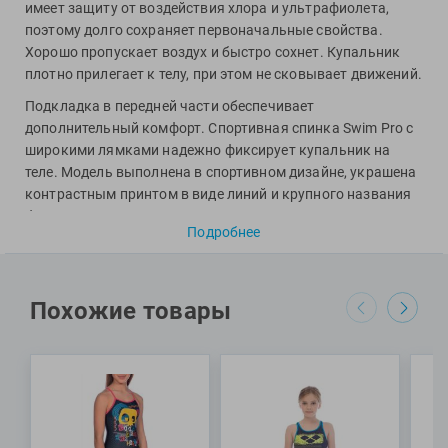
Фитосила
имеет защиту от воздействия хлора и ультрафиолета,
поэтому долго сохраняет первоначальные свойства.
Хорошо пропускает воздух и быстро сохнет. Купальник
плотно прилегает к телу, при этом не сковывает движений.
Подкладка в передней части обеспечивает
дополнительный комфорт. Спортивная спинка Swim Pro c
широкими лямками надежно фиксирует купальник на
теле. Модель выполнена в спортивном дизайне, украшена
контрастным принтом в виде линий и крупного названия
бренда.
Подробнее
Специалисты Proswim рекомендуют слитный детский
купальник Resistor Junior L девочкам для частых
тренировок в бассейне.
Похожие товары
МАТЕРИАЛ: 54% полиэстер, 46% полиэстер ПБТ