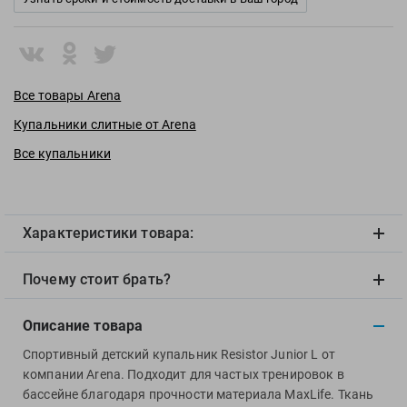
View
Vivobarefoot
Waboba
Winart
Все товары Arena
Yingfa
Купальники слитные от Arena
ZOGGS
Все купальники
ZONE3
Альфапластик
ВФП
Характеристики товара:
Журнал "Плавание"
Издательство "Sport"
Почему стоит брать?
Издательство "Дивизион"
Издательство "Эксмо"
Описание товара
Издательство «Swimbook»
Спортивный детский купальник Resistor Junior L от
Издательство «Тулома»
компании Arena. Подходит для частых тренировок в
Спортивный Элемент
бассейне благодаря прочности материала MaxLife. Ткань