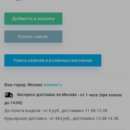
Multipower
Sproots
Nike
Strechcordz
Добавить в корзину
Nivea
Streda
Nutrend
Suunto
Купить сейчас
Octane Fitness
Swim Training
Oness Sport
Swimovate
Onitsuka Tiger
SWIMROOM
Узнать наличие в розничных магазинах
Original FitTools
Tanita
Paterra
Tekmar
Torres
Ваш город:
Москва
изменить
Triswim
Экспресс-доставка по Москве
- от 1 часа (при заказе
Turbo
до 14:00)
TUSA
До пункта выдачи
- от 0 руб., доставим к 11.08-12.08
TYR
Курьерская доставка
- от 464 руб., доставим к 13.08-14.08
Under Armour