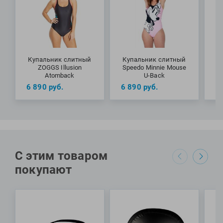
в бассейне и отдыха на пляже.
МАТЕРИАЛЫ: 74% полиамид, 26% эластан
Купальник слитный
Купальник слитный
К
ZOGGS Illusion
Speedo Minnie Mouse
S
Atomback
U-Back
6 890
руб.
6 890
руб.
6
С этим товаром
покупают