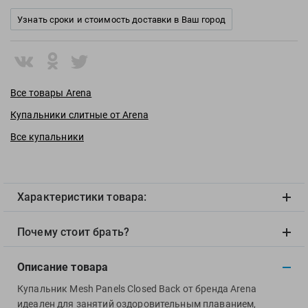
View
Узнать сроки и стоимость доставки в Ваш город
Vivobarefoot
Waboba
Winart
Yingfa
Все товары Arena
ZOGGS
Купальники слитные от Arena
ZONE3
Все купальники
Альфапластик
ВФП
Журнал "Плавание"
Издательство "Sport"
Характеристики товара:
Издательство "Дивизион"
Почему стоит брать?
Издательство "Эксмо"
Издательство «Swimbook»
Описание товара
Издательство «Тулома»
Купальник Mesh Panels Closed Back от бренда Arena
Спортивный Элемент
идеален для занятий оздоровительным плаванием,