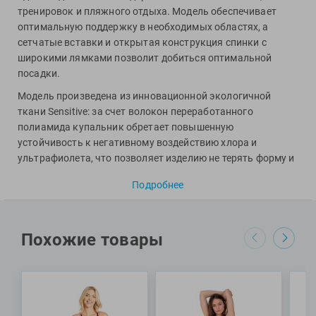
Фитосила
тренировок и пляжного отдыха. Модель обеспечивает
оптимальную поддержку в необходимых областях, а
сетчатые вставки и открытая конструкция спинки с
широкими лямками позволит добиться оптимальной
посадки.
Модель произведена из инновационной экологичной
ткани Sensitive: за счет волокон переработанного
полиамида купальник обретает повышенную
устойчивость к негативному воздействию хлора и
ультрафиолета, что позволяет изделию не терять форму и
яркость цветов даже после множества часов
Подробнее
использования в воде. Стоит также отметить, что в
передней части имеется подкладка для большего
комфорта и поддержки в области груди. Спинка имеет
закрытую конструкцию, а лямки регулируются, что в
Похожие товары
совокупности обеспечивает очень удобную и комфортную
посадку. Вырез бедра в данной модели средний.
Специалисты Proswim рекомендуют купальник Mesh
Panels Closed Back от бренда Arena девушкам для занятий