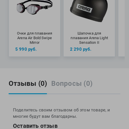
Очки для плавания
Шапочка для
М
Arena Air Bold Swipe
плавания Arena Light
A
Mirror
Sensation II
5 990
руб.
2 290
руб.
4
Отзывы (0)
Вопросы (0)
Поделитесь своим отзывом об этом товаре, и
многие будут вам благодарны.
Оставить отзыв