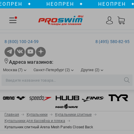
ПРЕН
✦
НЕОПРЕН
✦
НЕОПРЕН
✦
8 (800) 100-24-59
8 (495) 580-82-95
Адреса магазинов:
Москва (7)
Санкт-Петербург (2)
Другие (2)
2XU
Ergosport
Рижская
Сенная пл./Садовая
, ТЦ «ПИК»
Краснодар
Aqua Lung
Evars
ул. им. Володи Головатого, д. 311
Aqua Sphere
Expand-a-Lung
Войковская/Балтийская
Обводный канал
, ТРК «Лиговъ»
, ТЦ «Метрополис»
Главная
Купальники
Купальники слитные
ТЦ «Галерея», 2 этаж
AquaFeel
Finis
Купальники для бассейна и пляжа
С 10.00 до 22.00
Славянский бульвар
, ТЦ «Океания»
Купальник слитный Arena Mesh Panels Closed Back
Телефон магазина: 8 (861) 204-20-01
Aqurun
FOGGIES