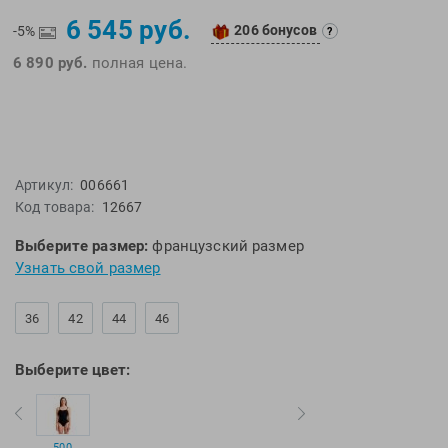
EMDI
Lite Weights
6 545 руб.
206 бонусов
-5%
?
Epson
Luvali
6 890 руб.
полная цена.
Mad Wave
Pavluque
Mako
Polar
Malmsten
Polaroid
Mambobaby
Proswim
Артикул:
006661
Maru
Puma
Код товара:
12667
Master-Ski
Rider
Выберите размер:
французский размер
McNett
Rip Curl
Узнать свой размер
Medaller
Roxy-Kids
MGB
Sailfish
36
42
44
46
Michael Phelps
Salomon
Mizuno
Saucony
Выберите цвет:
Morevna
SiS
Mosconi
Speedo
Mugiro
Sponser
500