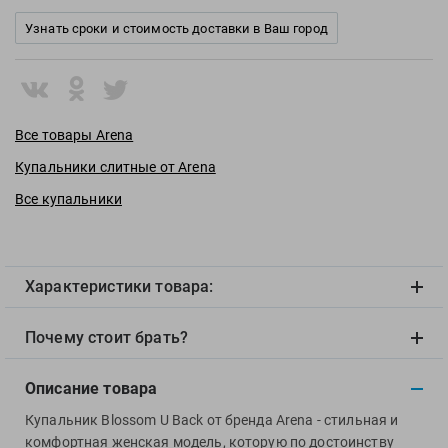
View
Узнать сроки и стоимость доставки в Ваш город
Vivobarefoot
Waboba
Winart
Yingfa
Все товары Arena
ZOGGS
Купальники слитные от Arena
ZONE3
Все купальники
Альфапластик
ВФП
Журнал "Плавание"
Издательство "Sport"
Характеристики товара:
Издательство "Дивизион"
Почему стоит брать?
Издательство "Эксмо"
Издательство «Swimbook»
Описание товара
Издательство «Тулома»
Купальник Blossom U Back от бренда Arena - стильная и
Спортивный Элемент
комфортная женская модель, которую по достоинству