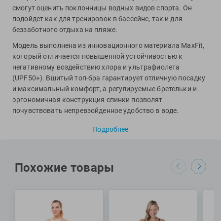
Фитосила
смогут оценить поклонницы водных видов спорта. Он
подойдет как для тренировок в бассейне, так и для
беззаботного отдыха на пляже.
Модель выполнена из инновационного материала MaxFit,
который отличается повышенной устойчивостью к
негативному воздействию хлора и ультрафиолета
(UPF50+). Вшитый топ-бра гарантирует отличную посадку
и максимальный комфорт, а регулируемые бретельки и
эргономичная конструкция спинки позволят
почувствовать непревзойденное удобство в воде.
Специалисты Proswim рекомендуют купальник Blossom U
Подробнее
Back от бренда Arena для регулярных тренировок в
бассейне и пляжного отдыха.
МАТЕРИАЛЫ: 80% полиамид, 20% эластан
Похожие товары