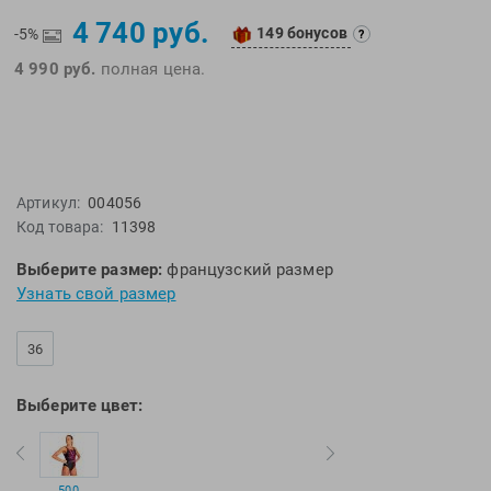
EMDI
Lite Weights
4 740 руб.
149 бонусов
-5%
?
Epson
Luvali
4 990 руб.
полная цена.
Mad Wave
Pavluque
Mako
Polar
Malmsten
Polaroid
Mambobaby
Proswim
Артикул:
004056
Maru
Puma
Код товара:
11398
Master-Ski
Rider
Выберите размер:
французский размер
McNett
Rip Curl
Узнать свой размер
Medaller
Roxy-Kids
MGB
Sailfish
36
Michael Phelps
Salomon
Mizuno
Saucony
Выберите цвет:
Morevna
SiS
Mosconi
Speedo
Mugiro
Sponser
500