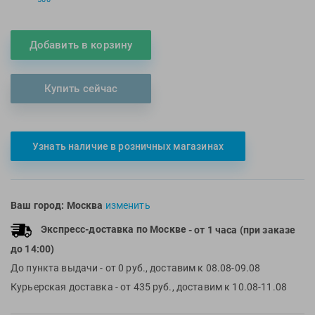
Multipower
Sproots
Nike
Strechcordz
Добавить в корзину
Nivea
Streda
Nutrend
Suunto
Купить сейчас
Octane Fitness
Swim Training
Oness Sport
Swimovate
Onitsuka Tiger
SWIMROOM
Узнать наличие в розничных магазинах
Original FitTools
Tanita
Paterra
Tekmar
Torres
Ваш город:
Москва
изменить
Triswim
Экспресс-доставка по Москве
- от 1 часа (при заказе
Turbo
до 14:00)
TUSA
До пункта выдачи
- от 0 руб., доставим к 08.08-09.08
TYR
Курьерская доставка
- от 435 руб., доставим к 10.08-11.08
Under Armour