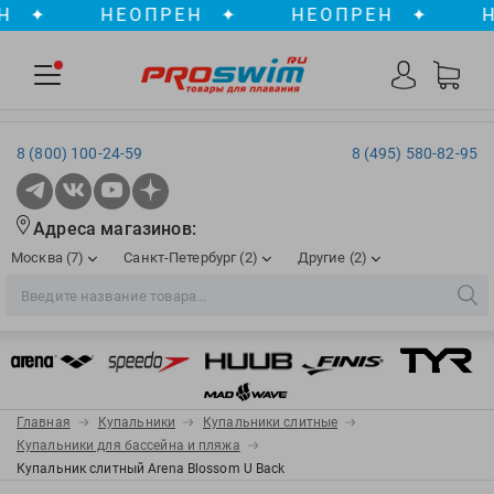
✦
НЕОПРЕН
✦
НЕОПРЕН
✦
НЕО
8 (800) 100-24-59
8 (495) 580-82-95
Адреса магазинов:
Москва (7)
Санкт-Петербург (2)
Другие (2)
2XU
Ergosport
Рижская
Сенная пл./Садовая
, ТЦ «ПИК»
Краснодар
Aqua Lung
Evars
ул. им. Володи Головатого, д. 311
Aqua Sphere
Expand-a-Lung
Войковская/Балтийская
Обводный канал
, ТРК «Лиговъ»
, ТЦ «Метрополис»
Главная
Купальники
Купальники слитные
ТЦ «Галерея», 2 этаж
AquaFeel
Finis
Купальники для бассейна и пляжа
С 10.00 до 22.00
Славянский бульвар
, ТЦ «Океания»
Купальник слитный Arena Blossom U Back
Телефон магазина: 8 (861) 204-20-01
Aqurun
FOGGIES