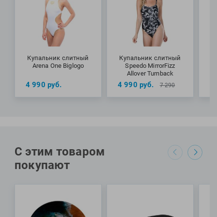
Купальник слитный
Купальник слитный
К
Arena One Biglogo
Speedo MirrorFizz
Allover Turnback
4 990
руб.
4 990
руб.
4
7 290
С этим товаром
покупают