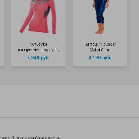
Футболка
Тайтсы TYR Cadet
компрессионная с дл…
Makai Capri
7 340
руб.
4 190
руб.
огие будут вам благодарны.