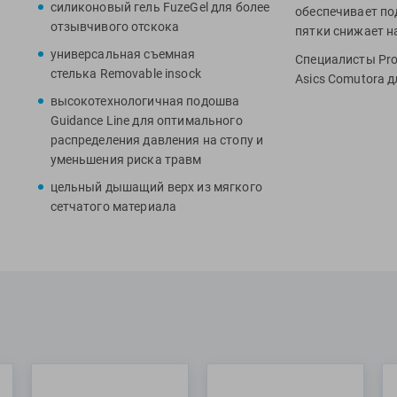
силиконовый гель FuzeGel для более
обеспечивает по
отзывчивого отскока
пятки снижает на
универсальная съемная
Специалисты Pr
стелька Removable insock
Asics Comutora д
высокотехнологичная подошва
Guidance Line для оптимального
распределения давления на стопу и
уменьшения риска травм
цельный дышащий верх из мягкого
сетчатого материала