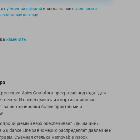
 с
публичной офертой
и соглашаюсь с
условиями
рсональных данных
ва
изменить
ра
кроссовки Asics Comutora прекрасно подходят для
фитнесом. Их невесомость и амортизационные
т ваши тренировки более приятными и
и!
хопроницаемый верх обеспечивает «дышащий»
 Guidance Line равномерно распределяет давление и
травм. Съемная стелька Removable insock