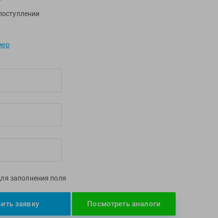
ZOGGS
поступлении
ZONE3
Альфапластик
мер
ВФП
Журнал "Плавание"
Издательство "Sport"
Издательство "Дивизион"
Издательство "Эксмо"
Издательство «Swimbook»
Издательство «Тулома»
Спортивный Элемент
Фитосила
для заполнения поля
ить заявку
Посмотреть аналоги