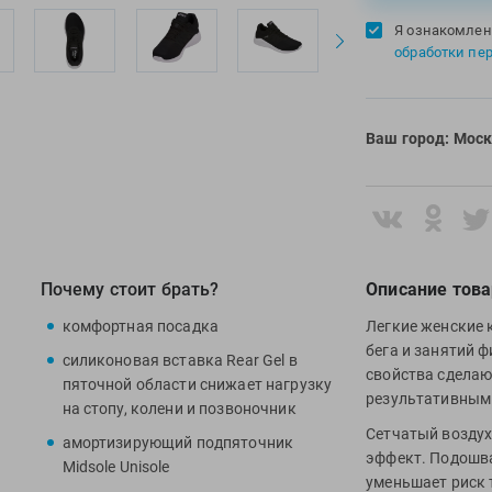
Я ознакомлен
обработки пе
Ваш город:
Моск
Почему стоит брать?
Описание това
комфортная посадка
Легкие женские 
бега и занятий 
силиконовая вставка Rear Gel в
свойства сделаю
пяточной области снижает нагрузку
результативным
на стопу, колени и позвоночник
Сетчатый возду
амортизирующий подпяточник
эффект. Подошва
Midsole Unisole
уменьшает риск 