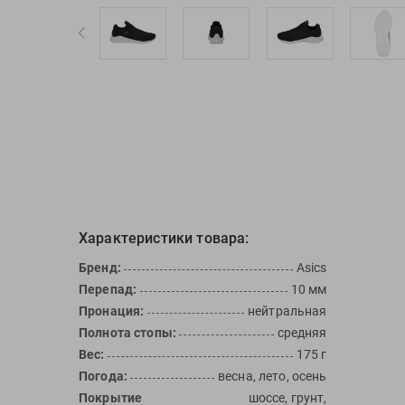
Характеристики товара:
Бренд:
Asics
Перепад:
10 мм
Пронация:
нейтральная
Полнота стопы:
средняя
Вес:
175 г
Погода:
весна, лето, осень
Покрытие
шоссе, грунт,