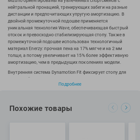
Mizuno ориентированы на увлеченных спортсменов с
View
нейтральной пронацией, тренирующих забеги на разные
Vivobarefoot
дистанции и предпочитающих упругую амортизацию. В
Waboba
двойной промежуточной подошве применяется
Winart
уникальная технология Wave, обеспечивающая быстрый
отскок и превосходно стабилизирующая стопу. Также в
Yingfa
промежуточной подошве использован технологичный
ZOGGS
материал Enerzy: прочная пена на 17% мягче и на 2 мм
ZONE3
толще, а потому увеличивает на 15% более эффективную
амортизацию, чем в предыдущих поколениях модели.
Альфапластик
ВФП
Внутренняя система Dynamotion Fit фиксирует стопу для
идеальной посадки. Использованная технология
Журнал "Плавание"
Подробнее
Smoothride создает наиболее мягкую динамику бега,
Издательство "Sport"
позволяя оптимизировать усилия для ускорения и
Издательство "Дивизион"
замедления. Под стелькой находятся пенные вставки
Издательство "Эксмо"
U4icX и U4ic для дополнительного комфорта.
Похожие товары
Профессиональные стельки Premium Insock обеспечат
Издательство «Swimbook»
ваши ноги комфортом на всем протяжении забега. Верх
Издательство «Тулома»
модели сделан из легкой и воздухопроницаемой сетки
Спортивный Элемент
AIRmesh. На внешней подметке расположены вставки Х10,