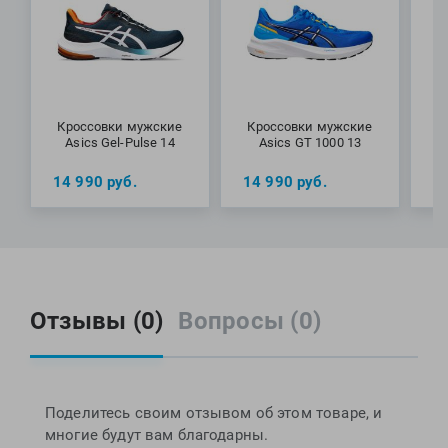
способствующие износостойкости и превосходному
Фитосила
сцеплению с трассой. Перепад составляет 12 мм, вес
модели – 280 грамм.
Специалисты Proswim рекомендуют кроссовки Wave Rider
26 от бренда Mizuno для регулярных занятий бегом.
Кроссовки мужские
Кроссовки мужские
К
МАТЕРИАЛЫ: текстиль, резина, EVA
Asics Gel-Pulse 14
Asics GT 1000 13
14 990
руб.
14 990
руб.
1
Отзывы (0)
Вопросы (0)
Поделитесь своим отзывом об этом товаре, и
многие будут вам благодарны.