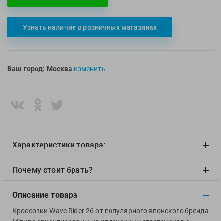
Multipower
Sproots
Nike
Strechcordz
Узнать наличие в розничных магазинах
Nivea
Streda
Nutrend
Suunto
Octane Fitness
Swim Training
Ваш город:
Москва
изменить
Oness Sport
Swimovate
Onitsuka Tiger
SWIMROOM
Original FitTools
Tanita
Paterra
Tekmar
Torres
Характеристики товара:
Triswim
Turbo
Почему стоит брать?
TUSA
Описание товара
TYR
Under Armour
Кроссовки Wave Rider 26 от популярного японского бренда