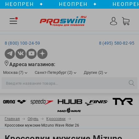
ЕОПРЕН
✦
НЕОПРЕН
✦
НЕОПРЕН
8 (800) 100-24-59
8 (495) 580-82-95
Адреса магазинов:
Москва (7)
Санкт-Петербург (2)
Другие (2)
2XU
Ergosport
Рижская
Сенная пл./Садовая
, ТЦ «ПИК»
Краснодар
Aqua Lung
Evars
ул. им. Володи Головатого, д. 311
Aqua Sphere
Expand-a-Lung
Войковская/Балтийская
Обводный канал
, ТРК «Лиговъ»
, ТЦ «Метрополис»
Главная
Обувь
Кроссовки
ТЦ «Галерея», 2 этаж
AquaFeel
Finis
Кроссовки мужские Mizuno Wave Rider 26
С 10.00 до 22.00
Славянский бульвар
, ТЦ «Океания»
Телефон магазина: 8 (861) 204-20-01
Aqurun
FOGGIES
Кроссовки мужские Mizuno