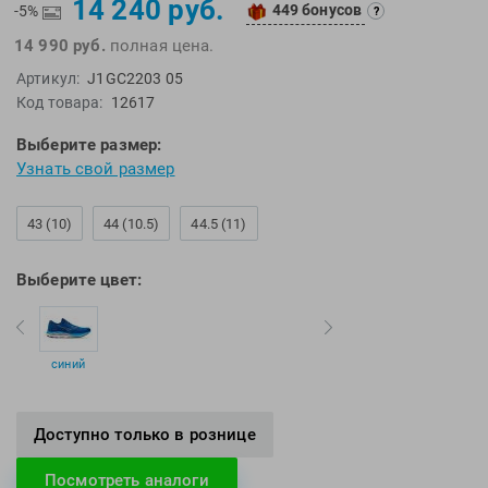
14 240 руб.
449 бонусов
EMDI
Lite Weights
-5%
?
Epson
Luvali
14 990 руб.
полная цена.
Артикул:
J1GC2203 05
Mad Wave
Pavluque
Код товара:
12617
Mako
Polar
Выберите размер:
Malmsten
Polaroid
Узнать свой размер
Mambobaby
Proswim
Maru
Puma
43 (10)
44 (10.5)
44.5 (11)
Master-Ski
Rider
McNett
Rip Curl
Выберите цвет:
Medaller
Roxy-Kids
MGB
Sailfish
Michael Phelps
Salomon
синий
Mizuno
Saucony
Morevna
SiS
Доступно только в рознице
Mosconi
Speedo
Посмотреть аналоги
Mugiro
Sponser