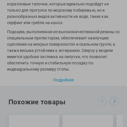
Фитосила
коралловые тапочки, которые идеально подойдут не
только для прогулок по морскому побережью, но и
разнообразных видов активности на воде, таких как
серфинг или гребля на каноэ.
Подошва, выполненная из высококачественной резины со
специальным протектором, обеспечивает наилучшее
сцепление на мокрых поверхностях и скальном грунте, а
также весьма устойчива к истиранию. Сверху у модели
имеется удобная застежка на липучке, что позволит
обеспечить точную и стабильную посадку по
индвидуальному размеру стопы.
Специалисты Proswim рекомендуют коралловые тапочки
Подробнее
Watershoes от бренда Arena любителям активного отдыха
для хождения по кораллам, мелкой гальке, песку и для
плавания в открытых водоемах.
Похожие товары
МАТЕРИАЛЫ: 60% полиэстер, 38% термопластичная
резина, 2% нейлон