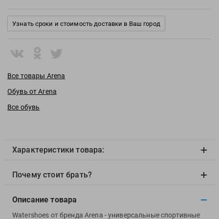
View
Vivobarefoot
Узнать сроки и стоимость доставки в Ваш город
Waboba
Winart
Yingfa
ZOGGS
Все товары Arena
ZONE3
Обувь от Arena
Альфапластик
Все обувь
ВФП
Журнал "Плавание"
Издательство "Sport"
Характеристики товара:
Издательство "Дивизион"
Издательство "Эксмо"
Почему стоит брать?
Издательство «Swimbook»
Издательство «Тулома»
Описание товара
Спортивный Элемент
Watershoes от бренда Arena - универсальные спортивные