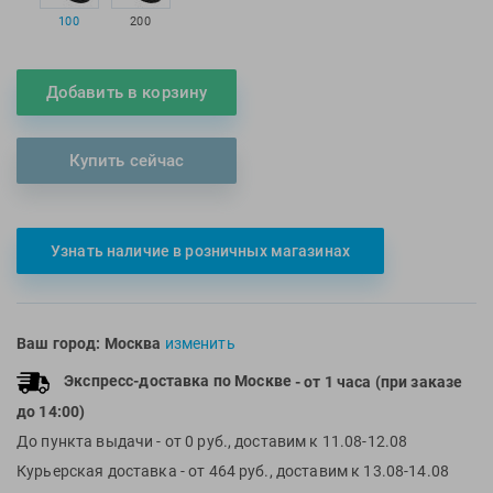
100
200
Multipower
Sproots
Nike
Strechcordz
Nivea
Streda
Добавить в корзину
Nutrend
Suunto
Octane Fitness
Swim Training
Купить сейчас
Oness Sport
Swimovate
Onitsuka Tiger
SWIMROOM
Original FitTools
Tanita
Узнать наличие в розничных магазинах
Paterra
Tekmar
Torres
Ваш город:
Москва
изменить
Triswim
Turbo
Экспресс-доставка по Москве
- от 1 часа (при заказе
TUSA
до 14:00)
TYR
До пункта выдачи
- от 0 руб., доставим к 11.08-12.08
Under Armour
Курьерская доставка
- от 464 руб., доставим к 13.08-14.08