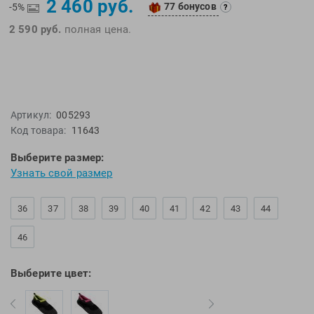
2 460 руб.
77 бонусов
EMDI
Lite Weights
-5%
?
Epson
Luvali
2 590 руб.
полная цена.
Mad Wave
Pavluque
Mako
Polar
Malmsten
Polaroid
Mambobaby
Proswim
Артикул:
005293
Код товара:
11643
Maru
Puma
Master-Ski
Rider
Выберите размер:
McNett
Rip Curl
Узнать свой размер
Medaller
Roxy-Kids
36
37
38
39
40
41
42
43
44
MGB
Sailfish
Michael Phelps
Salomon
46
Mizuno
Saucony
Morevna
SiS
Выберите цвет:
Mosconi
Speedo
Mugiro
Sponser