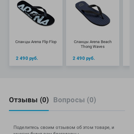
Сланцы Arena Flip Flop
Сланцы Arena Beach
С
Thong Waves
2 490
руб.
2 490
руб.
2
Отзывы (0)
Вопросы (0)
Поделитесь своим отзывом об этом товаре, и
многие будут вам благодарны.