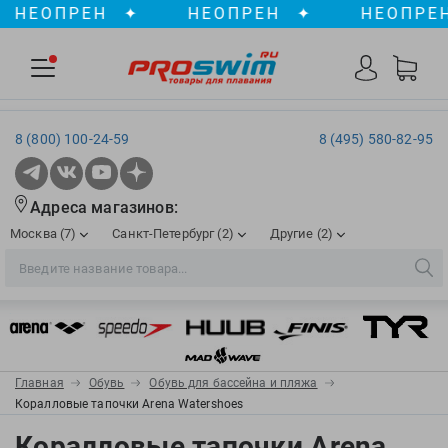
ЕОПРЕН
✦
НЕОПРЕН
✦
НЕОПРЕН
8 (800) 100-24-59
8 (495) 580-82-95
Адреса магазинов:
Москва (7)
Санкт-Петербург (2)
Другие (2)
2XU
Ergosport
Рижская
Сенная пл./Садовая
, ТЦ «ПИК»
Краснодар
Aqua Lung
Evars
ул. им. Володи Головатого, д. 311
Aqua Sphere
Expand-a-Lung
Войковская/Балтийская
Обводный канал
, ТРК «Лиговъ»
, ТЦ «Метрополис»
Главная
Обувь
Обувь для бассейна и пляжа
ТЦ «Галерея», 2 этаж
AquaFeel
Finis
Коралловые тапочки Arena Watershoes
С 10.00 до 22.00
Славянский бульвар
, ТЦ «Океания»
Телефон магазина: 8 (861) 204-20-01
Aqurun
FOGGIES
Коралловые тапочки Arena