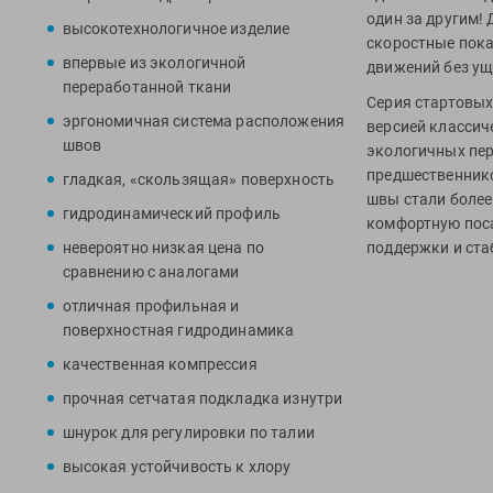
один за другим!
высокотехнологичное изделие
скоростные пока
впервые из экологичной
движений без у
переработанной ткани
Серия стартовых
эргономичная система расположения
версией классиче
швов
экологичных пер
предшественник
гладкая, «скользящая» поверхность
швы стали более
гидродинамический профиль
комфортную поса
невероятно низкая цена по
поддержки и ст
сравнению с аналогами
поверхность гид
обтекаемости. И
отличная профильная и
подкладкой, ус
поверхностная гидродинамика
Материал гидро
качественная компрессия
Он защищен от в
прочная сетчатая подкладка изнутри
продлевает срок
ткань гарантиру
шнурок для регулировки по талии
шорты дополнен
высокая устойчивость к хлору
по талии. Модел