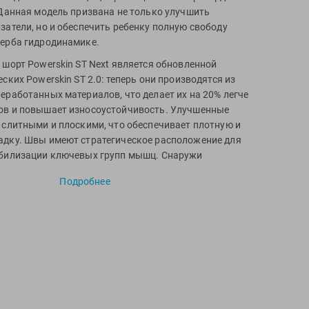
 Данная модель призвана не только улучшить
затели, но и обеспечить ребенку полную свободу
щерба гидродинамике.
 шорт Powerskin ST Next является обновленной
ских Powerskin ST 2.0: теперь они производятся из
еработанных материалов, что делает их на 20% легче
ов и повышает износоустойчивость. Улучшенные
 слитными и плоскими, что обеспечивает плотную и
дку. Швы имеют стратегическое расположение для
абилизации ключевых групп мышц. Снаружи
рошорт гладкая для улучшенного скольжения и
Подробнее
знутри костюм дополнен сетчатой, эластичной
иливающей мышечную компрессию.
шорт отличается повышенной износоустойчивостью.
оздействия хлора и ультрафиолета, что значительно
 службы изделия. Благодаря своей эластичности
ет точную посадку по фигуре. Для большего удобства
ы шнурком, позволяющим отрегулировать посадку
ь одобрена Fina для участия в соревнованиях