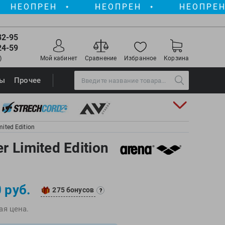
ПРЕН
НЕОПРЕН
НЕОПРЕН
✦
✦
✦
82-95
24-59
)
Мой кабинет
Сравнение
Избранное
Корзина
Torres
ры
Прочее
Triswim
Turbo
TUSA
ited Edition
TYR
 Limited Edition
Under Armour
View
)
Vivobarefoot
 руб.
275 бонусов
Waboba
?
Winart
ая цена.
Yingfa