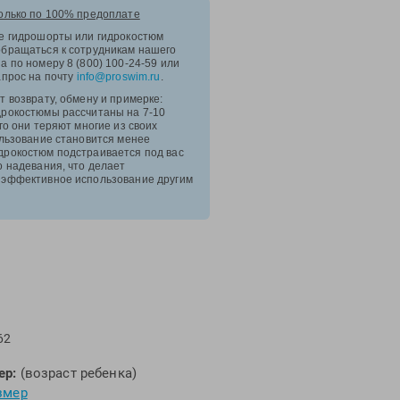
ZOGGS
олько по 100% предоплате
е гидрошорты или гидрокостюм
ZONE3
обращаться к сотрудникам нашего
а по номеру 8 (800) 100-24-59 или
Альфапластик
апрос на почту
info@proswim.ru
.
ВФП
т возврату, обмену и примерке:
дрокостюмы рассчитаны на 7-10
Журнал "Плавание"
го они теряют многие из своих
Издательство "Sport"
ользование становится менее
дрокостюм подстраивается под вас
Издательство "Дивизион"
о надевания, что делает
 эффективное использование другим
Издательство "Эксмо"
Издательство «Swimbook»
Издательство «Тулома»
Спортивный Элемент
Фитосила
62
ер:
(возраст ребенка)
змер