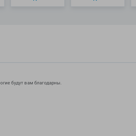
важно знать, чт
мерил. Мы даем 
гидрокостюмы и 
обладают всеми 
В связи с этим, а
гидрошорты и ги
огие будут вам благодарны.