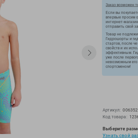
a
GS
ZOGGS
Новинки
d
Morevna
SiS
Заказ возможен т
ал "Плавание"
Распродажа
Если вы покупает
oswim
Mosconi
Speedo
впервые просим 
тельство "Sport"
Бестселлеры
интернет-магазин
x
Mugiro
Sponser
отправить свой з
ave
тельство "Дивизион"
B
Multipower
Sproots
Товар не подлежи
ten
реть все
Гидрошорты и ги
x
Nike
Strechcordz
стартов, после че
еть все
nema
Nivea
Streda
свойств и их исп
эффективным. Ги
Nutrend
Suunto
уже после первог
невозможным его
nd Cup
Octane Fitness
Swim Training
спортсменом!
tar
Oness Sport
Swimovate
zy
Onitsuka Tiger
SWIMROOM
 Weights
Original FitTools
Tanita
li
Paterra
Tekmar
Артикул:
006352
Код товара:
123
Выберите разм
Узнать свой ра