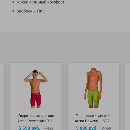
максимальный комфорт
профессионально
одобрены Fina
Специалисты Pro
Powerskin ST Ne
МАТЕРИАЛЫ: 65%
Уважаемые посе
Обращаем ваше в
подлежат обмену
отнеситесь к их
гидрокостюм впе
обращаться к со
бесплатному тел
свой вопрос в г
рады вам помоч
Гидрошорты и ги
они теряют многи
менее эффективн
Гидрошорты детские
Гидрошорты детские
первого надеван
Arena Powerskin ST 2…
Arena Powerskin ST 2…
использование д
5 590
руб.
5 090
руб.
7 990
7 190