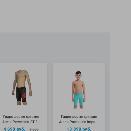
го уровня.
swim рекомендуют детские гидрошорты Arena
xt юным пловцам для участия в соревнованиях.
 полиамид, 35% эластан
тители!
нимание на то, что гидрошорты и гидрокостюмы не
 и возврату, поэтому, пожалуйста, внимательно
 выбору! Если вы покупаете гидрошорты или
рвые или не уверены в нужном вам размере, просим
трудникам нашего интернет-магазина по
ефону 8 (800)100-24-59. Вы также можете задать
рафе «Вопросы и отзывы о товаре». Мы всегда будем
ь!
дрокостюмы рассчитаны на 7-10 стартов, после чего
е из своих свойств и их использование становится
ым. Гидрокостюм подстраивается под вас уже после
Гидрошорты детские
Гидрошорты детские
ия, что делает невозможным его эффективное
Arena Powerskin ST 2…
Arena Powerskin Impul…
ругим спортсменом! Поэтому при покупке очень
4 690
руб.
13 890
руб.
6 590