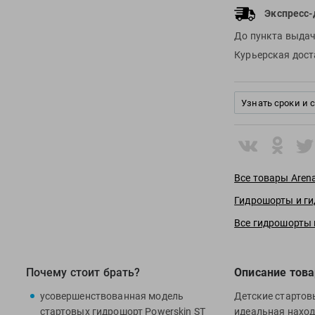
Экспресс-
До пункта выда
Курьерская дос
Узнать сроки и 
Все товары Aren
Гидрошорты и ги
Все гидрошорты
Почему стоит брать?
Описание това
усовершенствованная модель
Детские стартов
стартовых гидрошорт Powerskin ST
идеальная наход