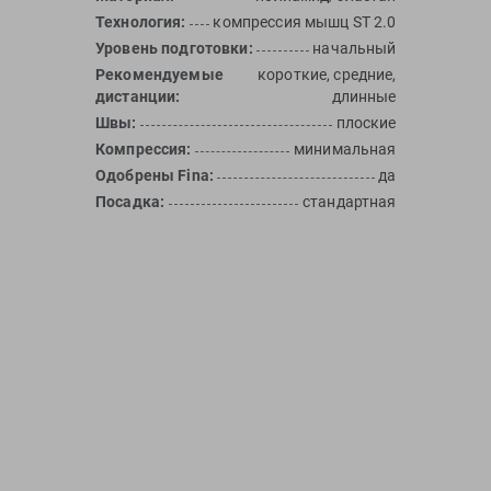
Технология:
компрессия мышц ST 2.0
Уровень подготовки:
начальный
Рекомендуемые
короткие, средние,
дистанции:
длинные
Швы:
плоские
Компрессия:
минимальная
Одобрены Fina:
да
Посадка:
стандартная