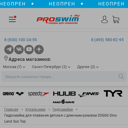
ОПРЕН
✦
НЕОПРЕН
✦
НЕОПРЕН
✦
8 (800) 100-24-59
8 (495) 580-82-95
Адреса магазинов:
Москва (7)
Санкт-Петербург (2)
Другие (2)
2XU
Ergosport
Рижская
Сенная пл./Садовая
, ТЦ «ПИК»
Краснодар
Aqua Lung
Evars
ул. им. Володи Головатого, д. 311
Aqua Sphere
Expand-a-Lung
Войковская/Балтийская
Обводный канал
, ТРК «Лиговъ»
, ТЦ «Метрополис»
Главная
Купальники
Гидромайки
ТЦ «Галерея», 2 этаж
AquaFeel
Finis
Гидромайка для плавания детская с длинным рукавом ZOGGS Dino
С 10.00 до 22.00
Славянский бульвар
, ТЦ «Океания»
Land Sun Top
Телефон магазина: 8 (861) 204-20-01
Aqurun
FOGGIES