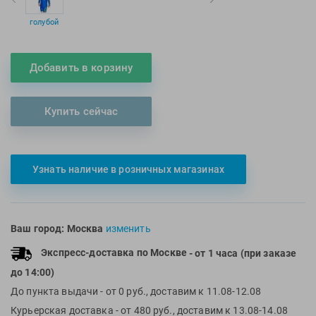
Multipower
Sproots
голубой
Nike
Strechcordz
Nivea
Streda
Добавить в корзину
Nutrend
Suunto
Octane Fitness
Swim Training
Купить сейчас
Oness Sport
Swimovate
Onitsuka Tiger
SWIMROOM
Original FitTools
Tanita
Узнать наличие в розничных магазинах
Paterra
Tekmar
Torres
Triswim
Ваш город:
Москва
изменить
Turbo
Экспресс-доставка по Москве
- от 1 часа (при заказе
TUSA
до 14:00)
TYR
До пункта выдачи
- от 0 руб., доставим к 11.08-12.08
Under Armour
Курьерская доставка
- от 480 руб., доставим к 13.08-14.08