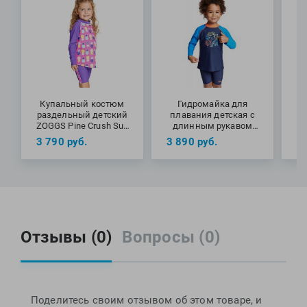
Купальный костюм
Гидромайка для
раздельный детский
плавания детская с
п
ZOGGS Pine Crush Sun
длинным рукавом
Protection Set
ZOGGS Tiger Party
ZO
3 790
руб.
3 890
руб.
3
Long Sleeve Sun
(UPF50+)
Отзывы (0)
Вопросы (0)
Поделитесь своим отзывом об этом товаре, и