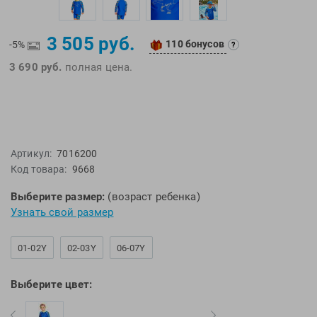
EMDI
Lite Weights
Epson
Luvali
3 505 руб.
110 бонусов
-5%
?
Mad Wave
Pavluque
3 690 руб.
полная цена.
Mako
Polar
Malmsten
Polaroid
Mambobaby
Proswim
Maru
Puma
Артикул:
7016200
Master-Ski
Rider
Код товара:
9668
McNett
Rip Curl
Medaller
Roxy-Kids
Выберите размер:
(возраст ребенка)
Узнать свой размер
MGB
Sailfish
Michael Phelps
Salomon
01-02Y
02-03Y
06-07Y
Mizuno
Saucony
Morevna
SiS
Выберите цвет:
Mosconi
Speedo
Mugiro
Sponser