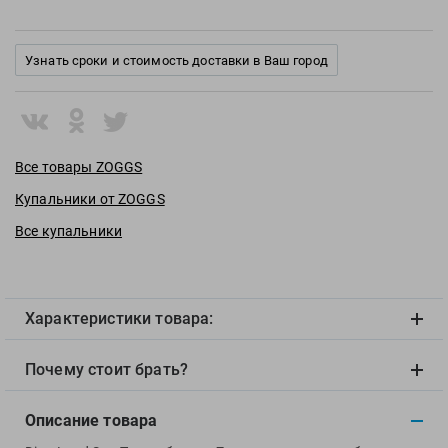
View
Vivobarefoot
Waboba
Узнать сроки и стоимость доставки в Ваш город
Winart
Yingfa
ZOGGS
Все товары ZOGGS
ZONE3
Купальники от ZOGGS
Альфапластик
ВФП
Все купальники
Журнал "Плавание"
Издательство "Sport"
Издательство "Дивизион"
Характеристики товара:
Издательство "Эксмо"
Почему стоит брать?
Издательство «Swimbook»
Издательство «Тулома»
Описание товара
Спортивный Элемент