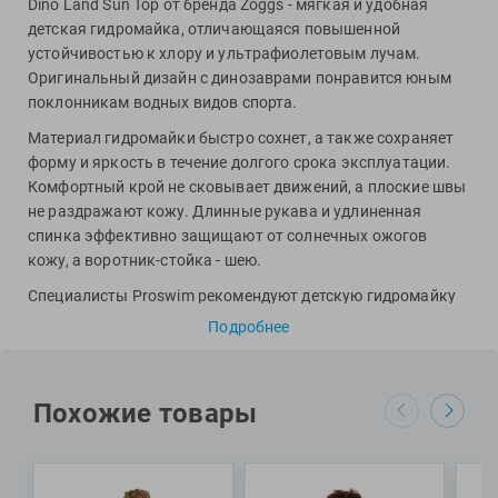
Dino Land Sun Top от бренда Zoggs - мягкая и удобная
Фитосила
детская гидромайка, отличающаяся повышенной
устойчивостью к хлору и ультрафиолетовым лучам.
Оригинальный дизайн с динозаврами понравится юным
поклонникам водных видов спорта.
Материал гидромайки быстро сохнет, а также сохраняет
форму и яркость в течение долгого срока эксплуатации.
Комфортный крой не сковывает движений, а плоские швы
не раздражают кожу. Длинные рукава и удлиненная
спинка эффективно защищают от солнечных ожогов
кожу, а воротник-стойка - шею.
Специалисты Proswim рекомендуют детскую гидромайку
ZOGGS Dino Land Sun Top мальчикам и девочкам от 1 года
Подробнее
до 7 лет для плавания или отдыха на пляже.
МАТЕРИАЛ: 85% полиэстер, 15% эластан
Похожие товары