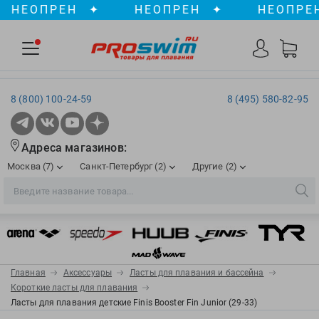
НЕОПРЕН
✦
НЕОПРЕН
✦
НЕОПРЕН
8 (800) 100-24-59
8 (495) 580-82-95
Адреса магазинов:
Москва (7)
Санкт-Петербург (2)
Другие (2)
2XU
Ergosport
Рижская
Сенная пл./Садовая
, ТЦ «ПИК»
Краснодар
Aqua Lung
Evars
ул. им. Володи Головатого, д. 311
Aqua Sphere
Expand-a-Lung
Войковская/Балтийская
Обводный канал
, ТРК «Лиговъ»
, ТЦ «Метрополис»
Главная
Аксессуары
Ласты для плавания и бассейна
ТЦ «Галерея», 2 этаж
AquaFeel
Finis
Короткие ласты для плавания
С 10.00 до 22.00
Славянский бульвар
, ТЦ «Океания»
Ласты для плавания детские Finis Booster Fin Junior (29-33)
Телефон магазина: 8 (861) 204-20-01
Aqurun
FOGGIES