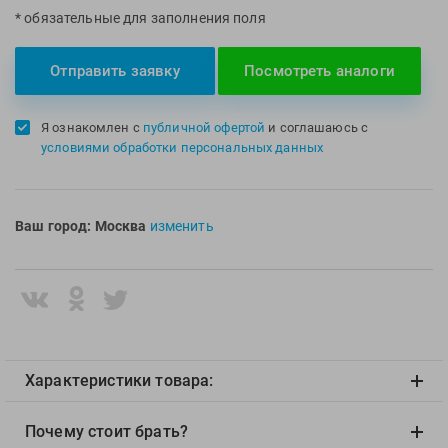
* обязательные для заполнения поля
Multipower
Sproots
Nike
Strechcordz
Отправить заявку
Посмотреть аналоги
Nivea
Streda
Nutrend
Suunto
Я ознакомлен с
публичной офертой
и соглашаюсь с
Octane Fitness
Swim Training
условиями обработки персональных данных
Oness Sport
Swimovate
Onitsuka Tiger
SWIMROOM
Original FitTools
Tanita
Ваш город:
Москва
изменить
Paterra
Tekmar
Torres
Triswim
Turbo
TUSA
Характеристики товара:
TYR
Under Armour
Почему стоит брать?