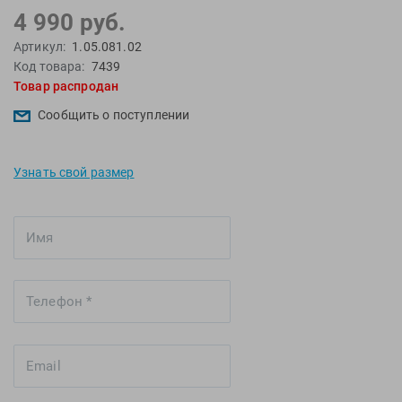
EMDI
Lite Weights
4 990 руб.
Epson
Luvali
Артикул:
1.05.081.02
Код товара:
7439
Mad Wave
Pavluque
Товар распродан
Mako
Polar
Сообщить о поступлении
Malmsten
Polaroid
Mambobaby
Proswim
Maru
Puma
Узнать свой размер
Master-Ski
Rider
McNett
Rip Curl
Medaller
Roxy-Kids
MGB
Sailfish
Michael Phelps
Salomon
Mizuno
Saucony
Morevna
SiS
Mosconi
Speedo
Mugiro
Sponser