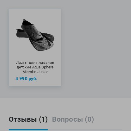
от Finis маленьким спортсменам для плавания в бассейне.
Фитосила
МАТЕРИАЛ: резина
Ласты для плавания
детские Aqua Sphere
Microfin Junior
4 990
руб.
Отзывы (1)
Вопросы (0)