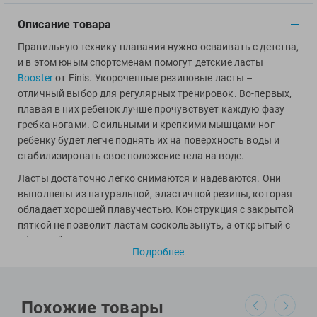
View
Vivobarefoot
Описание товара
Waboba
Правильную технику плавания нужно осваивать с детства,
Winart
и в этом юным спортсменам помогут детские ласты
Booster
от Finis. Укороченные резиновые ласты –
Yingfa
отличный выбор для регулярных тренировок. Во-первых,
ZOGGS
плавая в них ребенок лучше прочувствует каждую фазу
ZONE3
гребка ногами. С сильными и крепкими мышцами ног
ребенку будет легче поднять их на поверхность воды и
Альфапластик
стабилизировать свое положение тела на воде.
ВФП
Ласты достаточно легко снимаются и надеваются. Они
Журнал "Плавание"
выполнены из натуральной, эластичной резины, которая
Издательство "Sport"
обладает хорошей плавучестью. Конструкция с закрытой
Издательство "Дивизион"
пяткой не позволит ластам соскользьнуть, а открытый с
Издательство "Эксмо"
обратной стороны носок защищает стопу от натирания.
Подробнее
Booster Fin обязательно понравятся детям яркой
Издательство «Swimbook»
расцветкой.
Издательство «Тулома»
Спортивный Элемент
Специалисты Proswim рекомендуют детские ласты Booster
Похожие товары