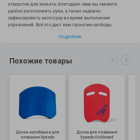
Фитосила
отверстия для захвата, благодаря чему вы сможете
удобно расположить руки, а также надежно
зафиксировать аксессуар во время выполнения
упражнений. Всё это даст вам гарантию свободы
движений и высокой эффективности во время
Подробнее
тренировки.
Специалисты Proswim рекомендуют доску Logo Kickboard
от бренда Speedo для обучения правильной работе
Похожие товары
ногами, совершенствования техники и повышения
силовых возможностей.
МАТЕРИАЛ: этиленвинилацетат (ЭВА)
РАЗМЕР: 35 х 27 х 4 см
ВЕС: 210 г
Доска-колобашка для
Доска для плавания
Д
плавания Speedo
Speedo Kickboard