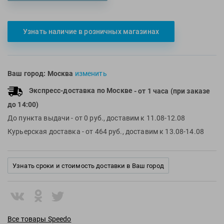
Multipower
Sproots
Nike
Strechcordz
Узнать наличие в розничных магазинах
Nivea
Streda
Nutrend
Suunto
Octane Fitness
Swim Training
Ваш город:
Москва
изменить
Oness Sport
Swimovate
Экспресс-доставка по Москве
- от 1 часа (при заказе
Onitsuka Tiger
SWIMROOM
до 14:00)
Original FitTools
Tanita
До пункта выдачи
- от 0 руб., доставим к 11.08-12.08
Paterra
Tekmar
Курьерская доставка
- от 464 руб., доставим к 13.08-14.08
Torres
Triswim
Узнать сроки и стоимость доставки в Ваш город
Turbo
TUSA
TYR
Under Armour
Все товары Speedo