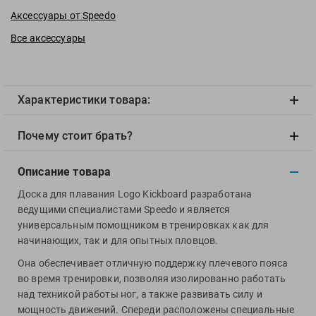
View
Аксессуары от Speedo
Vivobarefoot
Все аксессуары
Waboba
Winart
Yingfa
Характеристики товара:
ZOGGS
ZONE3
Почему стоит брать?
Альфапластик
ВФП
Описание товара
Журнал "Плавание"
Доска для плавания Logo Kickboard разработана
Издательство "Sport"
ведущими специалистами Speedo и является
Издательство "Дивизион"
универсальным помощником в тренировках как для
Издательство "Эксмо"
начинающих, так и для опытных пловцов.
Издательство «Swimbook»
Она обеспечивает отличную поддержку плечевого пояса
во время тренировки, позволяя изолированно работать
Издательство «Тулома»
над техникой работы ног, а также развивать силу и
Спортивный Элемент
мощность движений. Спереди расположены специальные