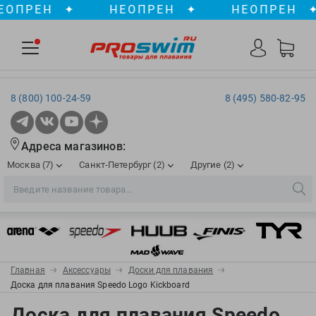
ПРЕН
✦
НЕОПРЕН
✦
НЕОПРЕН
✦
8 (800) 100-24-59
8 (495) 580-82-95
Адреса магазинов:
Москва (7)
Санкт-Петербург (2)
Другие (2)
2XU
Ergosport
Рижская
Сенная пл./Садовая
, ТЦ «ПИК»
Краснодар
Aqua Lung
Evars
ул. им. Володи Головатого, д. 311
Aqua Sphere
Expand-a-Lung
Войковская/Балтийская
Обводный канал
, ТРК «Лиговъ»
, ТЦ «Метрополис»
Главная
Аксессуары
Доски для плавания
ТЦ «Галерея», 2 этаж
AquaFeel
Finis
Доска для плавания Speedo Logo Kickboard
С 10.00 до 22.00
Славянский бульвар
, ТЦ «Океания»
Телефон магазина: 8 (861) 204-20-01
Aqurun
FOGGIES
Доска для плавания Speedo