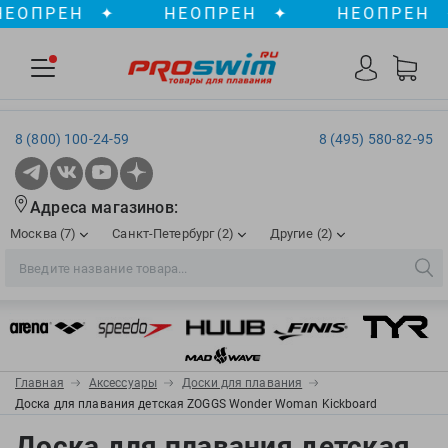
ПРЕН
✦
НЕОПРЕН
✦
НЕОПРЕН
✦
8 (800) 100-24-59
8 (495) 580-82-95
Адреса магазинов:
Москва (7)
Санкт-Петербург (2)
Другие (2)
2XU
Ergosport
Рижская
Сенная пл./Садовая
, ТЦ «ПИК»
Краснодар
Aqua Lung
Evars
ул. им. Володи Головатого, д. 311
Aqua Sphere
Expand-a-Lung
Войковская/Балтийская
Обводный канал
, ТРК «Лиговъ»
, ТЦ «Метрополис»
Главная
Аксессуары
Доски для плавания
ТЦ «Галерея», 2 этаж
AquaFeel
Finis
Доска для плавания детская ZOGGS Wonder Woman Kickboard
С 10.00 до 22.00
Славянский бульвар
, ТЦ «Океания»
Телефон магазина: 8 (861) 204-20-01
Aqurun
FOGGIES
Доска для плавания детская