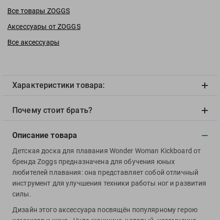
View
Все товары ZOGGS
Vivobarefoot
Аксессуары от ZOGGS
Waboba
Все аксессуары
Winart
Yingfa
ZOGGS
Характеристики товара:
ZONE3
Альфапластик
Почему стоит брать?
ВФП
Журнал "Плавание"
Описание товара
Издательство "Sport"
Детская доска для плавания Wonder Woman Kickboard от
Издательство "Дивизион"
бренда Zoggs предназначена для обучения юных
Издательство "Эксмо"
любителей плавания: она представляет собой отличный
Издательство «Swimbook»
инструмент для улучшения техники работы ног и развития
силы.
Издательство «Тулома»
Спортивный Элемент
Дизайн этого аксессуара посвящён популярному герою