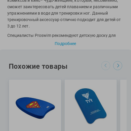
комиксов и кино - Чудо-женщине, который, несомненно,
Фитосила
сможет заинтересовать детей плаванием и различными
упражнениями в воде для тренировки ног. Данный
тренировочный аксессуар отлично подходит для детей от
3 до 12 лет.
Специалисты Proswim рекомендуют детскую доску для
плавания Wonder Woman Kickboard от бренда Zoggs для
Подробнее
обучения детей правильной работе ног.
МАТЕРИАЛ: ЭВА
Похожие товары
РАЗМЕР: 35 x 26,5 см