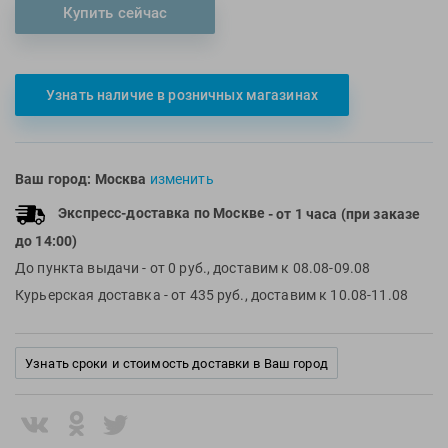
Купить сейчас
Multipower
Sproots
Nike
Strechcordz
Nivea
Streda
Узнать наличие в розничных магазинах
Nutrend
Suunto
Octane Fitness
Swim Training
Oness Sport
Swimovate
Ваш город:
Москва
изменить
Onitsuka Tiger
SWIMROOM
Экспресс-доставка по Москве
- от 1 часа (при заказе
Original FitTools
Tanita
до 14:00)
Paterra
Tekmar
До пункта выдачи
- от 0 руб., доставим к 08.08-09.08
Torres
Курьерская доставка
- от 435 руб., доставим к 10.08-11.08
Triswim
Turbo
Узнать сроки и стоимость доставки в Ваш город
TUSA
TYR
Under Armour