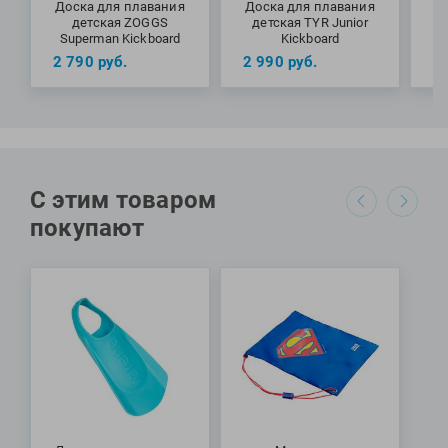
Доска для плавания
Доска для плавания
Д
детская ZOGGS
детская TYR Junior
Superman Kickboard
Kickboard
2 790
руб.
2 990
руб.
2
С этим товаром
покупают