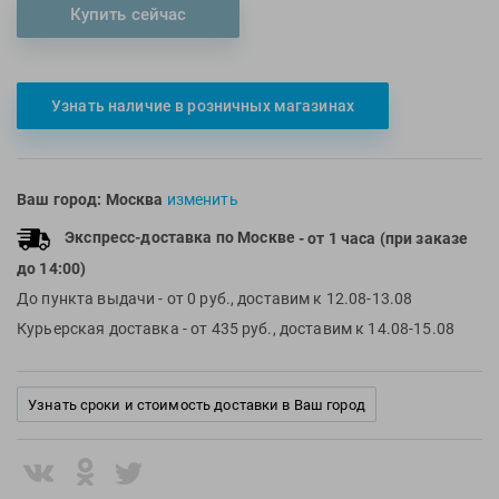
Купить сейчас
Multipower
Sproots
Nike
Strechcordz
Nivea
Streda
Узнать наличие в розничных магазинах
Nutrend
Suunto
Octane Fitness
Swim Training
Oness Sport
Swimovate
Ваш город:
Москва
изменить
Onitsuka Tiger
SWIMROOM
Экспресс-доставка по Москве
- от 1 часа (при заказе
Original FitTools
Tanita
до 14:00)
Paterra
Tekmar
До пункта выдачи
- от 0 руб., доставим к 12.08-13.08
Torres
Курьерская доставка
- от 435 руб., доставим к 14.08-15.08
Triswim
Turbo
Узнать сроки и стоимость доставки в Ваш город
TUSA
TYR
Under Armour