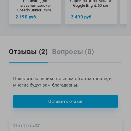
Шапочка для
Спрей-антифог McNett
плавания детская
Goggle Bright, 60 мл
(ф
Speedo Junior Chima
Swim Cap
2 190
руб.
3 490
руб.
1
Отзывы (2)
Вопросы (0)
Поделитесь своим отзывом об этом товаре, и
многие будут вам благодарны.
Оставить отзыв
31 августа 2021