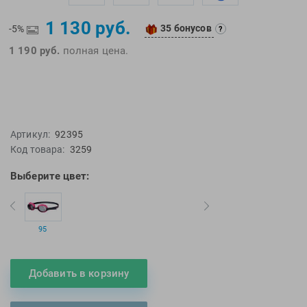
EMDI
Lite Weights
1 130 руб.
Epson
Luvali
35 бонусов
-5%
?
1 190 руб.
полная цена.
Mad Wave
Pavluque
Mako
Polar
Malmsten
Polaroid
Mambobaby
Proswim
Maru
Puma
Артикул:
92395
Master-Ski
Rider
Код товара:
3259
McNett
Rip Curl
Выберите цвет:
Medaller
Roxy-Kids
MGB
Sailfish
Michael Phelps
Salomon
95
Mizuno
Saucony
Morevna
SiS
Добавить в корзину
Mosconi
Speedo
Mugiro
Sponser