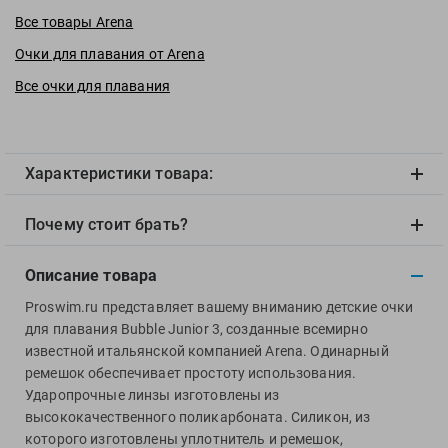
View
Все товары Arena
Vivobarefoot
Очки для плавания от Arena
Waboba
Все очки для плавания
Winart
Yingfa
ZOGGS
Характеристики товара:
ZONE3
Альфапластик
Почему стоит брать?
ВФП
Журнал "Плавание"
Описание товара
Издательство "Sport"
Proswim.ru представляет вашему вниманию детские очки
Издательство "Дивизион"
для плавания Bubble Junior 3, созданные всемирно
Издательство "Эксмо"
известной итальянской компанией Arena. Одинарный
Издательство «Swimbook»
ремешок обеспечивает простоту использования.
Ударопрочные линзы изготовлены из
Издательство «Тулома»
высококачественного поликарбоната. Силикон, из
Спортивный Элемент
которого изготовлены уплотнитель и ремешок,