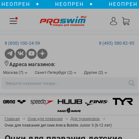
ОПРЕН
✦
НЕОПРЕН
✦
НЕОПРЕН
✦
8 (800) 100-24-59
8 (495) 580-82-95
Адреса магазинов:
Москва (7)
Санкт-Петербург (2)
Другие (2)
2XU
Ergosport
Рижская
Сенная пл./Садовая
, ТЦ «ПИК»
Краснодар
Aqua Lung
Evars
ул. им. Володи Головатого, д. 311
Aqua Sphere
Expand-a-Lung
Войковская/Балтийская
Обводный канал
, ТРК «Лиговъ»
, ТЦ «Метрополис»
Главная
Очки для плавания
Для тренировок
ТЦ «Галерея», 2 этаж
AquaFeel
Finis
Очки для плавания детские Arena Bubble Junior 3 (6-12 лет)
С 10.00 до 22.00
Славянский бульвар
, ТЦ «Океания»
Телефон магазина: 8 (861) 204-20-01
Aqurun
FOGGIES
Очки для плавания детские