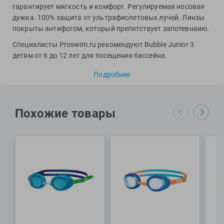
Фитосила
гарантирует мягкость и комфорт. Регулируемая носовая
дужка. 100% защита от ультрафиолетовых лучей. Линзы
покрыты антифогом, который препятствует запотевнаию.
Специалисты Proswim.ru рекомендуют Bubble Junior 3
детям от 6 до 12 лет для посещения бассейна.
МАТЕРИАЛ: линзы – поликарбонат; уплотнитель и
Подробнее
ремешок – силикон
Похожие товары