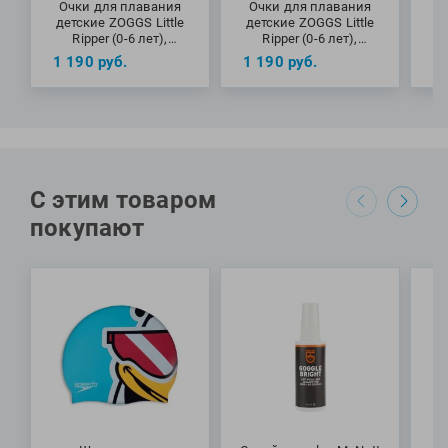
Очки для плавания
Очки для плавания
О
детские ZOGGS Little
детские ZOGGS Little
де
Ripper (0-6 лет),
Ripper (0-6 лет),
S
Blue/Green
Blue/Orange
1 190
руб.
1 190
руб.
1
С этим товаром
покупают