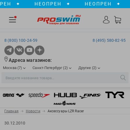
ЕН
✦
НЕОПРЕН
✦
НЕОПРЕН
✦
8 (800) 100-24-59
8 (495) 580-82-95
Адреса магазинов:
Москва (7)
Санкт-Петербург (2)
Другие (2)
2XU
Ergosport
Рижская
Сенная пл./Садовая
, ТЦ «ПИК»
Краснодар
Aqua Lung
Evars
ул. им. Володи Головатого, д. 311
Aqua Sphere
Expand-a-Lung
Войковская/Балтийская
Обводный канал
, ТРК «Лиговъ»
, ТЦ «Метрополис»
Главная
Новости
Аксессуары LZR Racer
ТЦ «Галерея», 2 этаж
AquaFeel
Finis
С 10.00 до 22.00
Славянский бульвар
, ТЦ «Океания»
30.12.2010
Телефон магазина: 8 (861) 204-20-01
Aqurun
FOGGIES