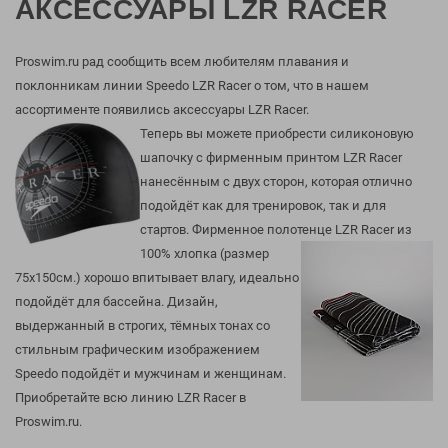
АКСЕССУАРЫ LZR RACER
Ленинский пр-т
, ТЦ «Гагаринский»
Arena
Freds
Ростов-на-Дону
Asics
Funkita
Парк Культуры
, Бассейн «Чайка»
Проспект Михаила Нагибина, 17
Proswim.ru рад сообщить всем любителям плавания и
Asics Tiger
Garnier
ТРЦ «РИО», 1 этаж
поклонникам линии Speedo LZR Racer о том, что в нашем
Водный стадион
, ТЦ «Водный»
С 10.00 до 22.00
Atemi
GEL4U
Телефон магазина: 8-863-309-05-10
ассортименте появились аксессуары LZR Racer.
Babiators
Genetic Force
Юго-западная / Озерная
, ТЦ «Фестиваль»
Теперь вы можете приобрести
силиконовую
Bare
Havaianas
шапочку с фирменным принтом LZR Racer
Bauerfeind
Head
нанесённым с двух сторон, которая отлично
BECO
Holoswim
подойдёт как для тренировок, так и для
стартов. Фирменное полотенце LZR Racer из
BestWay
Hotex
100% хлопка
(размер
BLACKROLL
HUUB
75х150см.) хорошо впитывает влагу, идеально
Buff
Intex
подойдёт для бассейна. Дизайн,
Compressport
Ipanema
выдержанный в строгих, тёмных тонах со
Craft
iQ
стильным графическим изображением
Creek
Island Cup
Speedo подойдёт и мужчинам и женщинам.
Приобретайте всю линию LZR Racer в
Cressi
Isostar
Proswim.ru.
Ear Pro
Keidzy