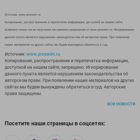
EMDI
Lite Weights
Epson
Luvali
Источник: www.proswim.ru
Копирование, распространение и перепечатка информации, доступной на нашем сайте,
Mad Wave
Pavluque
возможно только после получения письменного разрешения от www.proswim.ru. Игнорирование
Mako
Polar
данного пункта является нарушением законодательства об авторском праве. При появлении
Malmsten
Polaroid
наших материалов на других сайтах мы будем вынуждены обратиться в суд.
Mambobaby
Proswim
Источник:
www.proswim.ru
Maru
Puma
Копирование, распространение и перепечатка информации,
доступной на нашем сайте, запрещено. Игнорирование
Master-Ski
Rider
данного пункта является нарушением законодательства об
McNett
Rip Curl
авторском праве. При появлении наших материалов на других
Medaller
Roxy-Kids
сайтах мы будем вынуждены обратиться в суд. Авторские
права защищены.
MGB
Sailfish
Michael Phelps
Salomon
все новости
Mizuno
Saucony
Morevna
SiS
Посетите наши страницы в соцсетях:
Mosconi
Speedo
Mugiro
Sponser