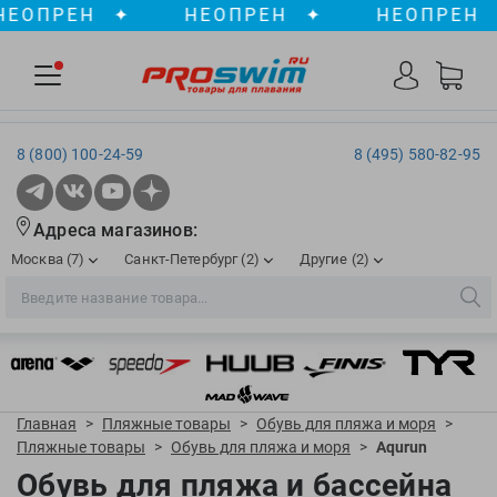
ОПРЕН
✦
НЕОПРЕН
✦
НЕОПРЕН
✦
8 (800) 100-24-59
8 (495) 580-82-95
Адреса магазинов:
Москва (7)
Санкт-Петербург (2)
Другие (2)
2XU
Ergosport
Рижская
Сенная пл./Садовая
, ТЦ «ПИК»
Краснодар
Aqua Lung
Evars
ул. им. Володи Головатого, д. 311
Aqua Sphere
Expand-a-Lung
Войковская/Балтийская
Обводный канал
, ТРК «Лиговъ»
, ТЦ «Метрополис»
Главная
>
Пляжные товары
>
Обувь для пляжа и моря
>
ТЦ «Галерея», 2 этаж
AquaFeel
Finis
Пляжные товары
>
Обувь для пляжа и моря
>
Aqurun
С 10.00 до 22.00
Славянский бульвар
, ТЦ «Океания»
Телефон магазина: 8 (861) 204-20-01
Обувь для пляжа и бассейна
Aqurun
FOGGIES