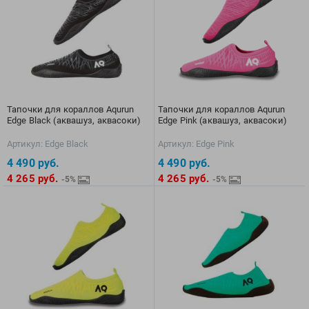
Multipower
Sproots
Nike
Strechcordz
Nivea
Streda
Nutrend
Suunto
Octane Fitness
Swim Training
Тапочки для кораллов Aqurun
Тапочки для кораллов Aqurun
Oness Sport
Swimovate
Edge Black (аквашуз, аквасоки)
Edge Pink (аквашуз, аквасоки)
Onitsuka Tiger
SWIMROOM
Артикул: Edge Black
Артикул: Edge Pink
Original FitTools
Tanita
4 490
руб.
4 490
руб.
Paterra
Tekmar
4 265
руб.
4 265
руб.
-5%
-5%
Torres
Triswim
Turbo
TUSA
TYR
Under Armour