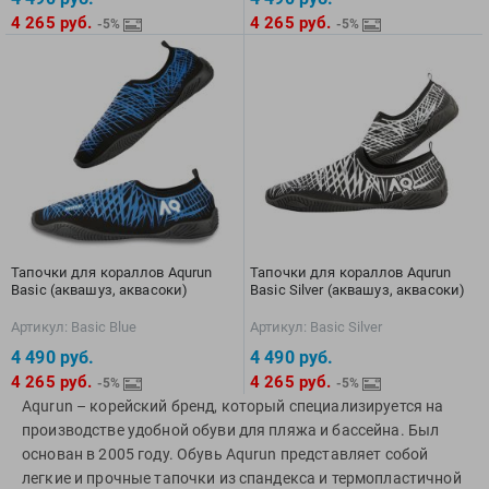
Фитосила
4 265
руб.
4 265
руб.
-5%
-5%
Тапочки для кораллов Aqurun
Тапочки для кораллов Aqurun
Basic (аквашуз, аквасоки)
Basic Silver (аквашуз, аквасоки)
Артикул: Basic Blue
Артикул: Basic Silver
4 490
руб.
4 490
руб.
4 265
руб.
4 265
руб.
-5%
-5%
Aqurun – корейский бренд, который специализируется на
производстве удобной обуви для пляжа и бассейна. Был
основан в 2005 году. Обувь Aqurun представляет собой
легкие и прочные тапочки из спандекса и термопластичной