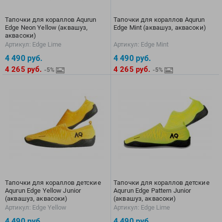
View
Vivobarefoot
Тапочки для кораллов Aqurun
Тапочки для кораллов Aqurun
Edge Neon Yellow (аквашуз,
Edge Mint (аквашуз, аквасоки)
Waboba
аквасоки)
Winart
Артикул: Edge Lime
Артикул: Edge Mint
Yingfa
4 490
руб.
4 490
руб.
4 265
руб.
4 265
руб.
-5%
-5%
ZOGGS
ZONE3
Альфапластик
ВФП
Журнал "Плавание"
Издательство "Sport"
Издательство "Дивизион"
Издательство "Эксмо"
Издательство «Swimbook»
Тапочки для кораллов детские
Тапочки для кораллов детские
Aqurun Edge Yellow Junior
Aqurun Edge Pattern Junior
Издательство «Тулома»
(аквашуз, аквасоки)
(аквашуз, аквасоки)
Артикул: Edge Yellow
Артикул: Edge Lime
Спортивный Элемент
4 490
руб.
4 490
руб.