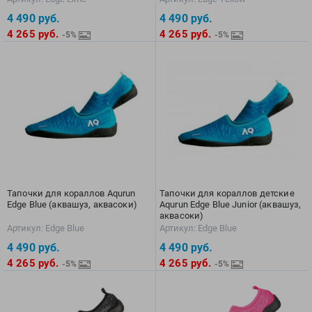
EMDI
Lite Weights
4 490
руб.
4 490
руб.
Epson
Luvali
4 265
руб.
4 265
руб.
-5%
-5%
Mad Wave
Pavluque
Mako
Polar
Malmsten
Polaroid
Mambobaby
Proswim
Maru
Puma
Master-Ski
Rider
McNett
Rip Curl
Medaller
Roxy-Kids
Тапочки для кораллов Aqurun
Тапочки для кораллов детские
Edge Blue (аквашуз, аквасоки)
Aqurun Edge Blue Junior (аквашуз,
MGB
Sailfish
аквасоки)
Артикул: Edge Blue
Артикул: Edge Blue
Michael Phelps
Salomon
4 490
руб.
4 490
руб.
Mizuno
Saucony
4 265
руб.
4 265
руб.
-5%
-5%
Morevna
SiS
Mosconi
Speedo
Mugiro
Sponser